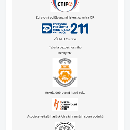
Zdravotní pojišťovna ministerstva vnitra ČR
VŠB-TU Ostrava
Fakulta bezpečnostního
inženýrství
Anketa dobrovolní hasiči roku
Asociace velitelů hasičských záchranných sborů podniků