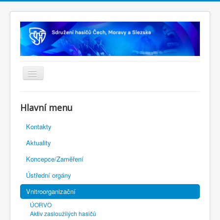
Úvodní stránka
Hlavní menu
Rejstřík sportu
Kontakty
Novelizace Stanov SH ČMS
Aktuality
Plán činnosti 2026
Koncepce/Zaměření
Kalendář akcí
Ústřední orgány
Výhody pro členy
Vnitroorganizační
Portál REDENOX
ÚORVO
Aktiv zasloužilých hasičů