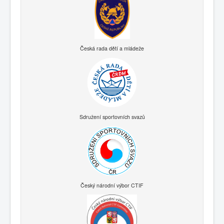
Česká rada dětí a mládeže
Sdružení sportovních svazů
Český národní výbor CTIF