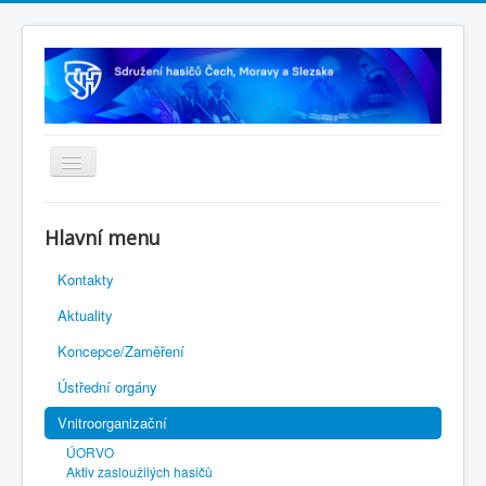
Úvodní stránka
Hlavní menu
Rejstřík sportu
Kontakty
Novelizace Stanov SH ČMS
Aktuality
Plán činnosti 2026
Koncepce/Zaměření
Kalendář akcí
Ústřední orgány
Výhody pro členy
Vnitroorganizační
Portál REDENOX
ÚORVO
Aktiv zasloužilých hasičů