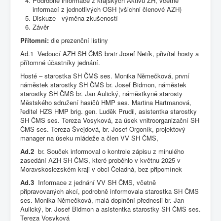
Podrobné informace z krajských Aktivů ZH, včetně
informací z jednotlivých OSH (všichni členové AZH)
Diskuze - výměna zkušeností
Závěr
Přítomni:
dle prezenční listiny
Ad.1 Vedoucí AZH SH ČMS bratr Josef Netík, přivítal hosty a
přítomné účastníky jednání.
Hosté – starostka SH ČMS ses. Monika Němečková, první
náměstek starostky SH ČMS br. Josef Bidmon, náměstek
starostky SH ČMS br. Jan Aulický, náměstkyně starosty
Městského sdružení hasičů HMP ses. Martina Hartmanová,
ředitel HZS HMP brig. gen. Luděk Prudil, asistentka starostky
SH ČMS ses. Tereza Vosyková, za úsek vnitroorganizační SH
ČMS ses. Tereza Švejdová, br. Josef Orgoník, projektový
manager na úseku mládeže a člen VV SH ČMS,
Ad.2
br. Souček informoval o kontrole zápisu z minulého
zasedání AZH SH ČMS, které proběhlo v květnu 2025 v
Moravskoslezském kraji v obci Čeladná, bez připomínek
Ad.3
Informace z jednání VV SH ČMS, včetně
připravovaných akcí, podrobně informovala starostka SH ČMS
ses. Monika Němečková, malá doplnění přednesli br. Jan
Aulický, br. Josef Bidmon a asistentka starostky SH ČMS ses.
Tereza Vosyková