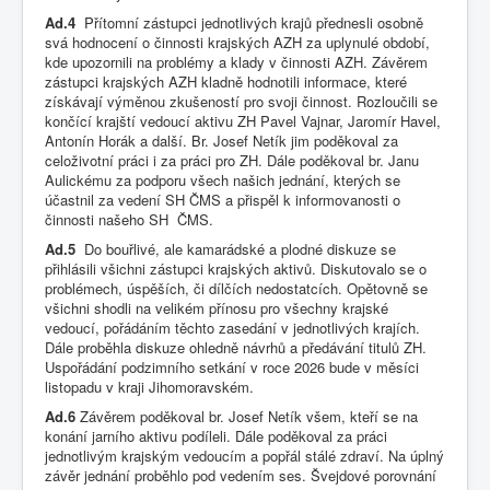
Ad.4
Přítomní zástupci jednotlivých krajů přednesli osobně
svá hodnocení o činnosti krajských AZH za uplynulé období,
kde upozornili na problémy a klady v činnosti AZH. Závěrem
zástupci krajských AZH kladně hodnotili informace, které
získávají výměnou zkušeností pro svoji činnost. Rozloučili se
končící krajští vedoucí aktivu ZH Pavel Vajnar, Jaromír Havel,
Antonín Horák a další. Br. Josef Netík jim poděkoval za
celoživotní práci i za práci pro ZH. Dále poděkoval br. Janu
Aulickému za podporu všech našich jednání, kterých se
účastnil za vedení SH ČMS a přispěl k informovanosti o
činnosti našeho SH ČMS.
Ad.5
Do bouřlivé, ale kamarádské a plodné diskuze se
přihlásili všichni zástupci krajských aktivů. Diskutovalo se o
problémech, úspěších, či dílčích nedostatcích. Opětovně se
všichni shodli na velikém přínosu pro všechny krajské
vedoucí, pořádáním těchto zasedání v jednotlivých krajích.
Dále proběhla diskuze ohledně návrhů a předávání titulů ZH.
Uspořádání podzimního setkání v roce 2026 bude v měsíci
listopadu v kraji Jihomoravském.
Ad.6
Závěrem poděkoval br. Josef Netík všem, kteří se na
konání jarního aktivu podíleli. Dále poděkoval za práci
jednotlivým krajským vedoucím a popřál stálé zdraví. Na úplný
závěr jednání proběhlo pod vedením ses. Švejdové porovnání