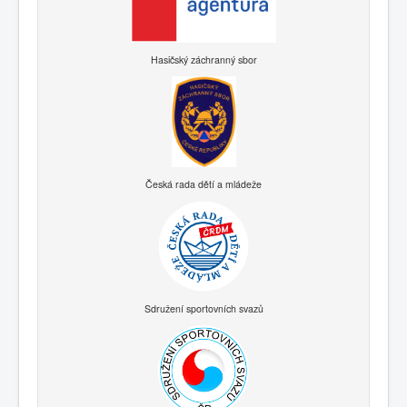
Hasičský záchranný sbor
Česká rada dětí a mládeže
Sdružení sportovních svazů