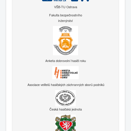
VŠB-TU Ostrava
Fakulta bezpečnostního
inženýrství
Anketa dobrovolní hasiči roku
Asociace velitelů hasičských záchranných sborů podniků
Česká hasičská jednota