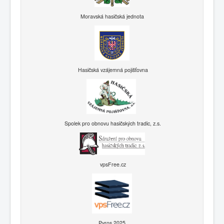
Moravská hasičská jednota
Hasičská vzájemná pojišťovna
Spolek pro obnovu hasičských tradic, z.s.
vpsFree.cz
Pyros 2025