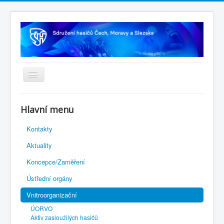
Úvodní stránka
Hlavní menu
Rejstřík sportu
Kontakty
Novelizace Stanov SH ČMS
Aktuality
Plán činnosti 2026
Koncepce/Zaměření
Kalendář akcí
Ústřední orgány
Výhody pro členy
Vnitroorganizační
Portál REDENOX
ÚORVO
Aktiv zasloužilých hasičů