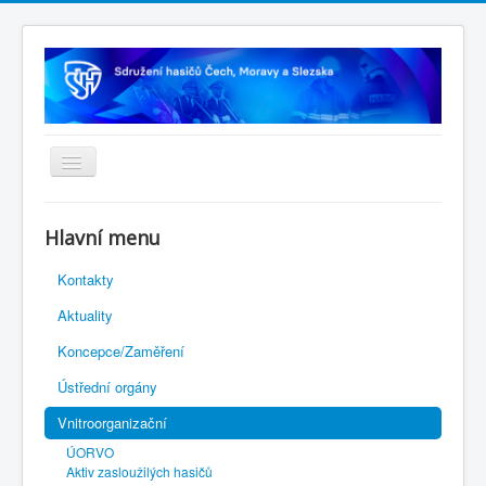
Úvodní stránka
Hlavní menu
Rejstřík sportu
Kontakty
Novelizace Stanov SH ČMS
Aktuality
Plán činnosti 2026
Koncepce/Zaměření
Kalendář akcí
Ústřední orgány
Výhody pro členy
Vnitroorganizační
Portál REDENOX
ÚORVO
Aktiv zasloužilých hasičů