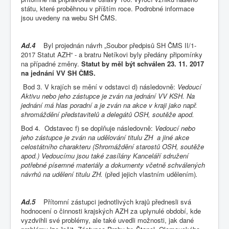
státu, které proběhnou v příštím roce. Podrobné informace
jsou uvedeny na webu SH ČMS.
Ad.4
Byl projednán návrh „Soubor předpisů SH ČMS II/1-
2017 Statut AZH“ - a bratru Netíkovi byly předány připomínky
na případné změny.
Statut by měl být schválen 23. 11. 2017
na jednání VV SH ČMS.
Bod 3. V krajích se mění v odstavci d) následovně:
Vedoucí
Aktivu nebo jeho zástupce je zván na jednání VV KSH. Na
jednání má hlas poradní a je zván na akce v kraji jako např.
shromáždění představitelů a delegátů OSH, soutěže apod.
Bod 4. Odstavec f) se doplňuje následovně:
Vedoucí nebo
jeho zástupce je zván na udělování titulu ZH a jiné akce
celostátního charakteru (Shromáždění starostů OSH, soutěže
apod.) Vedoucímu jsou také zasílány Kanceláří sdružení
potřebné písemné materiály a dokumenty včetně schválených
návrhů na udělení titulu ZH.
(před jejich vlastním udělením)
.
Ad.5
Přítomní zástupci jednotlivých krajů přednesli svá
hodnocení o činnosti krajských AZH za uplynulé období, kde
vyzdvihli své problémy, ale také uvedli možnosti, jak dané