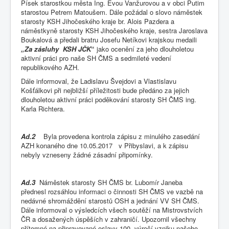
Písek starostkou města Ing. Evou Vanžurovou a v obci Putim
starostou Petrem Matoušem. Dále požádal o slovo náměstek
starosty KSH Jihočeského kraje br. Alois Pazdera a
náměstkyně starosty KSH Jihočeského kraje, sestra Jaroslava
Boukalová a předali bratru Josefu Netíkovi krajskou medaili
„Za zásluhy KSH JČK
“
jako ocenění za jeho dlouholetou
aktivní práci pro naše SH ČMS a sedmileté vedení
republikového AZH.
Dále informoval, že Ladislavu Švejdovi a Vlastislavu
Košťálkovi při nejbližší příležitosti bude předáno za jejich
dlouholetou aktivní práci poděkování starosty SH ČMS ing.
Karla Richtera.
Ad.2
Byla provedena kontrola zápisu z minulého zasedání
AZH konaného dne 10.05.2017 v Přibyslavi, a k zápisu
nebyly vzneseny žádné zásadní připomínky.
Ad.3
Náměstek starosty SH ČMS br. Lubomír Janeba
přednesl rozsáhlou informaci o činnosti SH ČMS ve vazbě na
nedávné shromáždění starostů OSH a jednání VV SH ČMS.
Dále informoval o výsledcích všech soutěží na Mistrovstvích
ČR a dosažených úspěších v zahraničí. Upozornil všechny
přítomné na připravované oslavy 100. výročí vzniku našeho