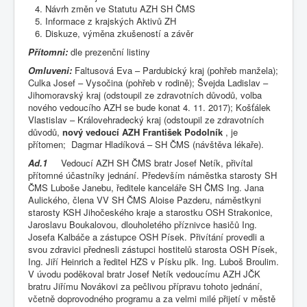
Návrh změn ve Statutu AZH SH ČMS
Informace z krajských Aktivů ZH
Diskuze, výměna zkušeností a závěr
Přítomni:
dle prezenční listiny
Omluveni:
Faltusová Eva – Pardubický kraj (pohřeb manžela);
Culka Josef – Vysočina (pohřeb v rodině); Švejda Ladislav –
Jihomoravský kraj (odstoupil ze zdravotních důvodů, volba
nového vedoucího AZH se bude konat 4. 11. 2017); Košťálek
Vlastislav – Královehradecký kraj (odstoupil ze zdravotních
důvodů,
nový vedoucí AZH František Podolník
, je
přítomen; Dagmar Hladíková – SH ČMS (návštěva lékaře).
Ad.1
Vedoucí AZH SH ČMS bratr Josef Netík, přivítal
přítomné účastníky jednání. Především náměstka starosty SH
ČMS Luboše Janebu, ředitele kanceláře SH ČMS Ing. Jana
Aulického, člena VV SH ČMS Aloise Pazderu, náměstkyni
starosty KSH Jihočeského kraje a starostku OSH Strakonice,
Jaroslavu Boukalovou, dlouholetého příznivce hasičů Ing.
Josefa Kalbáče a zástupce OSH Písek. Přivítání provedli a
svou zdravici přednesli zástupci hostitelů starosta OSH Písek,
Ing. Jiří Heinrich a ředitel HZS v Písku plk. Ing. Luboš Broulim.
V úvodu poděkoval bratr Josef Netík vedoucímu AZH JČK
bratru Jiřímu Novákovi za pečlivou přípravu tohoto jednání,
včetně doprovodného programu a za velmi milé přijetí v městě