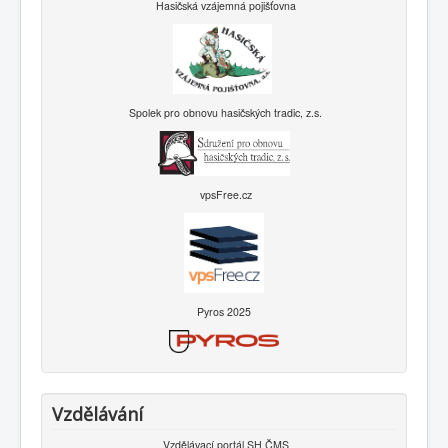
Hasičská vzájemná pojišťovna
Spolek pro obnovu hasičských tradic, z.s.
vpsFree.cz
Pyros 2025
Vzdělávání
Vzdělávací portál SH ČMS