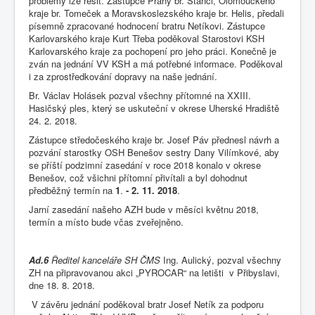
problémy lze řešit. Zástupce Prahy br. Štancl, Olomouckého
kraje br. Tomeček a Moravskoslezského kraje br. Helis, předali
písemně zpracované hodnocení bratru Netíkovi. Zástupce
Karlovarského kraje Kurt Třeba poděkoval Starostovi KSH
Karlovarského kraje za pochopení pro jeho práci. Konečně je
zván na jednání VV KSH a má potřebné informace. Poděkoval
i za zprostředkování dopravy na naše jednání.
Br. Václav Holásek pozval všechny přítomné na XXIII.
Hasičský ples, který se uskuteční v okrese Uherské Hradiště
24. 2. 2018.
Zástupce středočeského kraje br. Josef Páv přednesl návrh a
pozvání starostky OSH Benešov sestry Dany Vilímkové, aby
se příští podzimní zasedání v roce 2018 konalo v okrese
Benešov, což všichni přítomní přivítali a byl dohodnut
předběžný termín na
1
.
- 2. 11. 2018
.
Jarní zasedání našeho AZH bude v měsíci květnu 2018,
termín a místo bude včas zveřejněno.
Ad.6
Ředitel kanceláře SH ČMS
Ing. Aulický, pozval všechny
ZH na připravovanou akci „PYROCAR“ na letišti v Přibyslavi,
dne 18. 8. 2018.
V závěru jednání poděkoval bratr Josef Netík za podporu