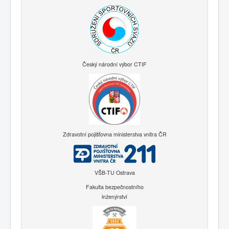
Český národní výbor CTIF
Zdravotní pojišťovna ministerstva vnitra ČR
VŠB-TU Ostrava
Fakulta bezpečnostního
inženýrství