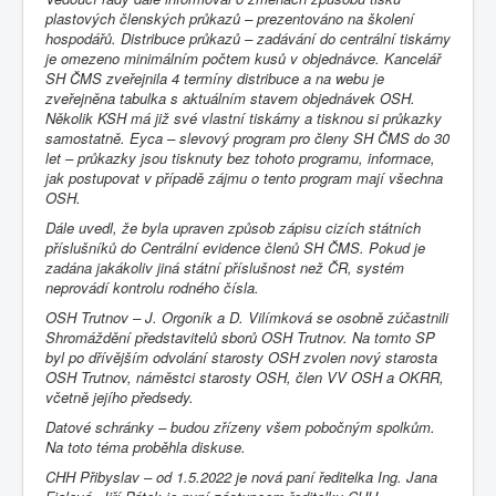
plastových členských průkazů – prezentováno na školení
hospodářů. Distribuce průkazů – zadávání do centrální tiskárny
je omezeno minimálním počtem kusů v objednávce. Kancelář
SH ČMS zveřejnila 4 termíny distribuce a na webu je
zveřejněna tabulka s aktuálním stavem objednávek OSH.
Několik KSH má již své vlastní tiskárny a tisknou si průkazky
samostatně. Eyca – slevový program pro členy SH ČMS do 30
let – průkazky jsou tisknuty bez tohoto programu, informace,
jak postupovat v případě zájmu o tento program mají všechna
OSH.
Dále uvedl, že byla upraven způsob zápisu cizích státních
příslušníků do Centrální evidence členů SH ČMS. Pokud je
zadána jakákoliv jiná státní příslušnost než ČR, systém
neprovádí kontrolu rodného čísla.
OSH Trutnov – J. Orgoník a D. Vilímková se osobně zúčastnili
Shromáždění představitelů sborů OSH Trutnov. Na tomto SP
byl po dřívějším odvolání starosty OSH zvolen nový starosta
OSH Trutnov, náměstci starosty OSH, člen VV OSH a OKRR,
včetně jejího předsedy.
Datové schránky – budou zřízeny všem pobočným spolkům.
Na toto téma proběhla diskuse.
CHH Přibyslav – od 1.5.2022 je nová paní ředitelka Ing. Jana