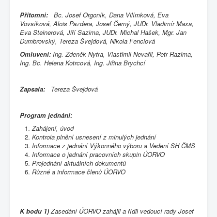
Přítomni:
Bc. Josef Orgoník, Dana Vilímková, Eva
Vovsíková, Alois Pazdera, Josef Černý, JUDr. Vladimír Maxa,
Eva Steinerová, Jiří Sazima, JUDr. Michal Hašek, Mgr. Jan
Dumbrovský, Tereza Švejdová, Nikola Fenclová
Omluveni:
Ing. Zdeněk Nytra, Vlastimil Nevařil, Petr Razima,
Ing. Bc. Helena Kotrcová, Ing. Jiřina Brychcí
Zapsala:
Tereza Švejdová
Program jednání:
Zahájení, úvod
Kontrola plnění usnesení z minulých jednání
Informace z jednání Výkonného výboru a Vedení SH ČMS
Informace o jednání pracovních skupin ÚORVO
Projednání aktuálních dokumentů
Různé a informace členů ÚORVO
K bodu 1)
Zasedání ÚORVO zahájil a řídil vedoucí rady Josef