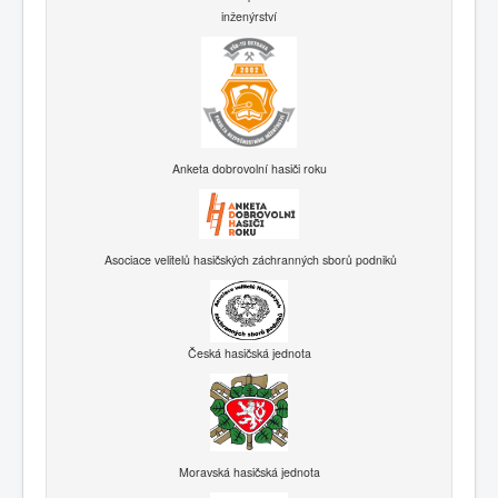
inženýrství
Anketa dobrovolní hasiči roku
Asociace velitelů hasičských záchranných sborů podniků
Česká hasičská jednota
Moravská hasičská jednota