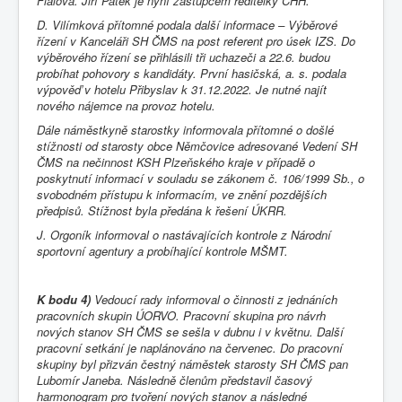
Fialová. Jiří Pátek je nyní zástupcem ředitelky CHH.
D. Vilímková přítomné podala další informace – Výběrové
řízení v Kanceláři SH ČMS na post referent pro úsek IZS. Do
výběrového řízení se přihlásili tři uchazeči a 22.6. budou
probíhat pohovory s kandidáty. První hasičská, a. s. podala
výpověď v hotelu Přibyslav k 31.12.2022. Je nutné najít
nového nájemce na provoz hotelu.
Dále náměstkyně starostky informovala přítomné o došlé
stížnosti od starosty obce Němčovice adresované Vedení SH
ČMS na nečinnost KSH Plzeňského kraje v případě o
poskytnutí informací v souladu se zákonem č. 106/1999 Sb., o
svobodném přístupu k informacím, ve znění pozdějších
předpisů. Stížnost byla předána k řešení ÚKRR.
J. Orgoník informoval o nastávajících kontrole z Národní
sportovní agentury a probíhající kontrole MŠMT.
K bodu 4)
Vedoucí rady informoval o činnosti z jednáních
pracovních skupin ÚORVO. Pracovní skupina pro návrh
nových stanov SH ČMS se sešla v dubnu i v květnu. Další
pracovní setkání je naplánováno na červenec. Do pracovní
skupiny byl přizván čestný náměstek starosty SH ČMS pan
Lubomír Janeba. Následně členům představil časový
harmonogram pro tvoření nových stanov a následné