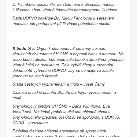
D. Vilímková upozornila, že stále není k dispozici manuál
k likvidaci sboru včetně časového harmonogramu likvidace.
Rada ÚORVO pověřuje Bc. Nikolu Fenclovou k sestavení
manuálu, jak postupovat při likvidaci pobočného spolku.
K bodu 5)
J. Orgoník okomentoval písemný seznam
aktuálních dokumentů SH ČMS a poprosil členy o kontrolu. Na
webu bude záložka, kde bude celá tabulka aktuálních předpisů
včetně linků na prokliknutí. Dále vybídl členy k rozebrání
dokumentů vytvořené ÚORVO, aby se co nejdříve začalo
pracovat na jejich úpravě:
Statut čestných vyznamenání a titulů
– Josef Černý
Diskuse ohledně obsahu Statutu čestných vyznamenání a
titulů
Stejnokrojový předpis SH ČMS
– Dana Vilímková, Eva
Vovsíková. Následně proběhla diskuse ohledně obsahu
Stejnokrojového předpisu SH ČMS. Ve spolupráci s ÚORHS,
ÚORR – konzultace.
Proběhla diskuse ohledně stejnokroje při sportovních
soutěžích pro rozhodčí (k červenému tričku kraťasy, sportovní