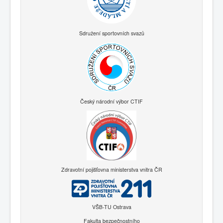
Sdružení sportovních svazů
Český národní výbor CTIF
Zdravotní pojišťovna ministerstva vnitra ČR
VŠB-TU Ostrava
Fakulta bezpečnostního