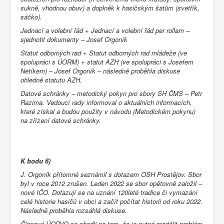
sukně, vhodnou obuv) a doplněk k hasičským šatům (svetřík,
sáčko).
Jednací a volební řád + Jednací a volební řád per rollam
–
sjednotit dokumenty – Josef Orgoník
Statut odborných rad + Statut odborných rad mládeže (ve
spolupráci s ÚORM) + statut AZH (ve spolupráci s Josefem
Netíkem)
– Josef Orgoník – následně proběhla diskuse
ohledně statutu AZH.
Datové schránky – metodický pokyn pro sbory SH ČMS
– Petr
Razima. Vedoucí rady informoval o aktuálních informacích,
které získal a budou použity v návodu (Metodickém pokynu)
na zřízení datové schránky.
K bodu 6)
J. Orgoník přítomné seznámil s dotazem OSH Prostějov. Sbor
byl v roce 2012 zrušen. Leden 2022 se sbor opětovně založil –
nové IČO. Dotazují se na uznání 120leté tradice či vymazání
celé historie hasičů v obci a začít počítat historii od roku 2022.
Následně proběhla rozsáhlá diskuse.
Členové ÚORVO se shodli na tom, že je nutné rozdělit problém