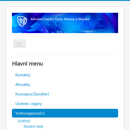
Úvodní stránka
Hlavní menu
Rejstřík sportu
Kontakty
Novelizace Stanov SH ČMS
Aktuality
Plán činnosti 2026
Koncepce/Zaměření
Kalendář akcí
Ústřední orgány
Výhody pro členy
Vnitroorganizační
Portál REDENOX
ÚORVO
Složení rady