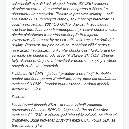
celorepublikové diskusi. Na podzimním SS OSH pracovní
skupina představí vize včetně harmonogramu s žádostí o
připomínky ke stanovám. Představa pracovní skupiny – září
2024 hotový návrh nových stanov, aby mohl být předložen na
podzimním jednání 2024 SS OSH k diskusi. V souvislosti
s plánováním časového harmonogramu pracovní skupina velmi
dlouho diskutovala o termínu konání příštího sjezdu -
2025/2026, dle stanov by se pak měli volit krajské a ústřední
orgány. Pracovní skupina navrhuje uspořádat příští sjezd v
roce 2026. Prodloužení funkčního období části funkcionářů by
se řešilo dle článku 5, odstavce 10 Stanov SH ČMS. Stručně
byly okomentovány hlavní myšlenky pracovní skupiny v rámci
nových změn ve stanovách.
Evidence SH ČMS – jednání proběhly a probíhají. Proběhlo
osobní jednání s panem Studníkem, který spravuje současnou
evidenci SH ČMS. Jednání bylo užitečné i v rámci nynější
evidence SH ČMS.
Diskuse
Pozastavení činnosti SDH – je nutné vyřešit zanesení
pozastavení činnosti SDH dle Organizačního do Centrální
evidence SH ČMS, z důvodu počítání výše odvodu za členské
příspěvky. Bude proveden průzkum mezi OSH, kolika SDH se
toto aktuálně týká.