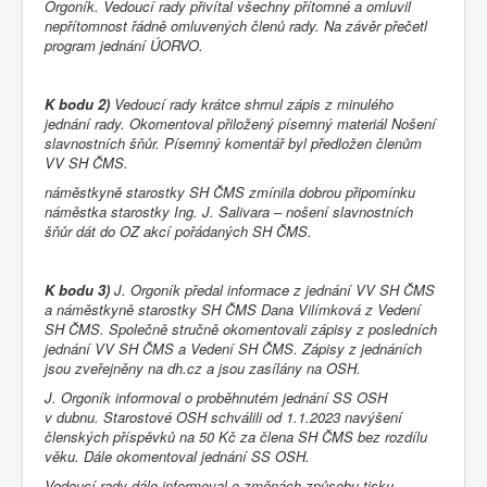
Orgoník. Vedoucí rady přivítal všechny přítomné a omluvil
nepřítomnost řádně omluvených členů rady. Na závěr přečetl
program jednání ÚORVO.
K bodu 2)
Vedoucí rady krátce shrnul zápis z minulého
jednání rady. Okomentoval přiložený písemný materiál Nošení
slavnostních šňůr. Písemný komentář byl předložen členům
VV SH ČMS.
náměstkyně starostky SH ČMS zmínila dobrou připomínku
náměstka starostky Ing. J. Salivara – nošení slavnostních
šňůr dát do OZ akcí pořádaných SH ČMS.
K bodu 3)
J. Orgoník předal informace z jednání VV SH ČMS
a náměstkyně starostky SH ČMS Dana Vilímková z Vedení
SH ČMS. Společně stručně okomentovali zápisy z posledních
jednání VV SH ČMS a Vedení SH ČMS. Zápisy z jednáních
jsou zveřejněny na dh.cz a jsou zasílány na OSH.
J. Orgoník informoval o proběhnutém jednání SS OSH
v dubnu. Starostové OSH schválili od 1.1.2023 navýšení
členských příspěvků na 50 Kč za člena SH ČMS bez rozdílu
věku. Dále okomentoval jednání SS OSH.
Vedoucí rady dále informoval o změnách způsobu tisku