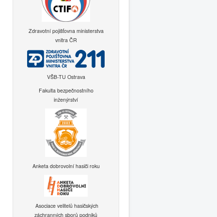
Zdravotní pojišťovna ministerstva
vnitra ČR
VŠB-TU Ostrava
Fakulta bezpečnostního
inženýrství
Anketa dobrovolní hasiči roku
Asociace velitelů hasičských
záchranných sborů podniků