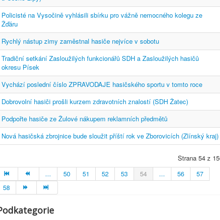
Policisté na Vysočině vyhlásili sbírku pro vážně nemocného kolegu ze
Žďáru
Rychlý nástup zimy zaměstnal hasiče nejvíce v sobotu
Tradiční setkání Zasloužilých funkcionářů SDH a Zasloužilých hasičů
okresu Písek
Vychází poslední číslo ZPRAVODAJE hasičského sportu v tomto roce
Dobrovolní hasiči prošli kurzem zdravotních znalostí (SDH Žatec)
Podpořte hasiče ze Žulové nákupem reklamních předmětů
Nová hasičská zbrojnice bude sloužit příští rok ve Zborovicích (Zlínský kraj)
Strana 54 z 15
...
50
51
52
53
54
...
56
57
58
Podkategorie