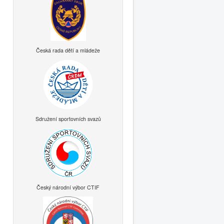
Česká rada dětí a mládeže
Sdružení sportovních svazů
Český národní výbor CTIF