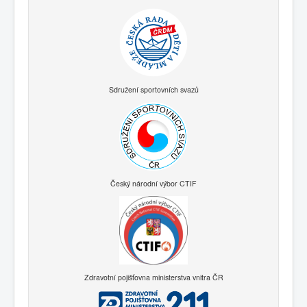
Sdružení sportovních svazů
Český národní výbor CTIF
Zdravotní pojišťovna ministerstva vnitra ČR