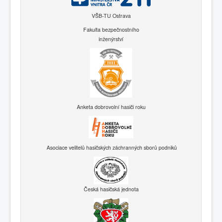
VŠB-TU Ostrava
Fakulta bezpečnostního
inženýrství
Anketa dobrovolní hasiči roku
Asociace velitelů hasičských záchranných sborů podniků
Česká hasičská jednota