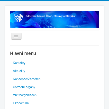
Úvodní stránka
Hlavní menu
Rejstřík sportu
Kontakty
Novelizace Stanov SH ČMS
Aktuality
Plán činnosti 2026
Koncepce/Zaměření
Kalendář akcí
Ústřední orgány
Výhody pro členy
Vnitroorganizační
Portál REDENOX
Ekonomika