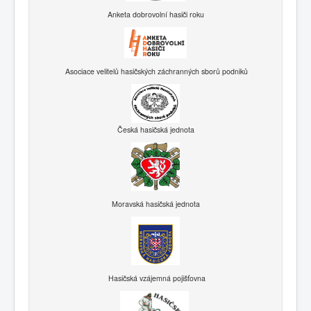
Anketa dobrovolní hasiči roku
Asociace velitelů hasičských záchranných sborů podniků
Česká hasičská jednota
Moravská hasičská jednota
Hasičská vzájemná pojišťovna