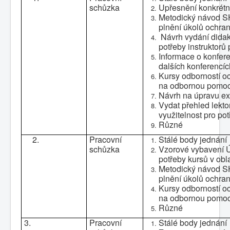
schůzka
Upřesnění konkrét
Metodický návod S
plnění úkolů ochran
N
ávrh vydání dida
potřeby instruktorů
Informace o konfere
dalších konferencíc
Kursy odborností o
na odbornou pomoc 
Návrh na úpravu ex
Vydat přehled lekto
využitelnost pro p
Různé
2.
Pracovní
Stálé body jednání
schůzka
Vzorové vybavení 
potřeby kursů v obl
Metodický návod S
plnění úkolů ochran
Kursy odborností o
na odbornou pomoc 
Různé
3.
Pracovní
Stálé body jednání