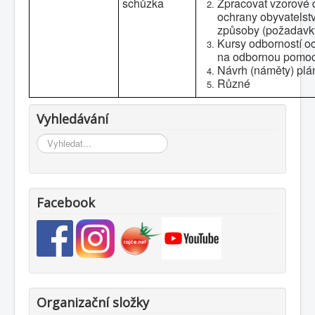
schůzka
Z
pracovat vzorové 
ochrany obyvatelstv
způsoby (požadavky
Kursy odborností o
na odbornou pomoc 
Návrh (náměty) plán
Různé
Vyhledávání
Vyhledávání...
Facebook
Organizační složky