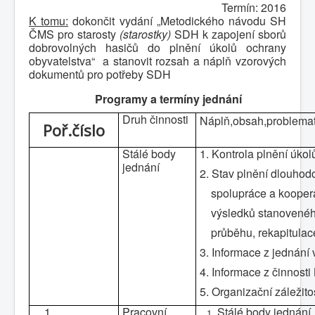
Termín: 2016
K tomu:
dokončit vydání „Metodického návodu SH
ČMS pro starosty
(starostky)
SDH k zapojení sborů
dobrovolných hasičů do plnění úkolů ochrany
obyvatelstva“ a stanovit rozsah a náplň vzorových
dokumentů pro potřeby SDH
Programy a termíny jednání
Druh činnosti
Náplň,obsah,problemat
Poř.číslo
Stálé body
1. Kontrola plnění úkol
jednání
2. Stav plnění dlouhod
spolupráce a kooperac
výsledků stanoveného
průběhu, rekapitulace
3. Informace z jednán
4. Informace z činnos
5. Organizační záležitos
1.
Pracovní
Stálé body jednání