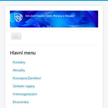
Úvodní stránka
Hlavní menu
Rejstřík sportu
Kontakty
Novelizace Stanov SH ČMS
Aktuality
Plán činnosti 2026
Koncepce/Zaměření
Kalendář akcí
Ústřední orgány
Výhody pro členy
Vnitroorganizační
Portál REDENOX
Ekonomika