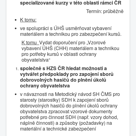
specializované kurzy v této oblasti rámci ČR
Termín: průběžně
K tomu:
ve spolupráci s ÚHŠ usměrňovat vybavení
materiálem a technikou pro zabezpečení kursů.
K tomu
Vydat doporučení pro „Vzorové
vybavení ÚHŠ (CHH) materiálem a technikou
pro potřeby kursů v oblasti ochrany
obyvatelstva“
společně s HZS ČR hledat možnosti a
vytvářet předpoklady pro zapojení sborů
dobrovolných hasičů do plnění úkolů
ochrany obyvatelstva
v návaznosti na Metodický návod SH ČMS pro
starosty (starostky) SDH k zapojení sborů
dobrovolných hasičů do plnění úkolů ochrany
obyvatelstva zpracovat vzorové dokumenty
potřebné pro činnost SDH (např. vzory dohod,
náplně činnosti) a způsoby (požadavky) na
materiální a technické zabezpečení