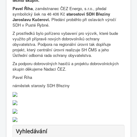
těchto skupin.
Pavel Říha
, zaměstnanec ČEZ Energo, s.r.o., předal
symbolický šek na 46 406 Kč
starostovi SDH Březiny
Jaroslavu Kučerovi.
Předání proběhlo při oslavách výročí
SDH v Pusté Rybné.
Z prostředků bylo pořízeno vybavení pro výcvik, které bude
využito při přípravě nových dobrovolníků ochrany
obyvatelstva. Podpora na regionální úrovni tak doplňuje
projekt, který centrální úrovni realizuje SH ČMS a jeho
Ústřední odborná rada ochrany obyvatelstva.
Za podporu dobrovolných hasičů a projektu dobrovolnických
skupin děkujeme Nadaci ČEZ.
Pavel Říha
náměstek starosty SDH Březiny
Vyhledávání