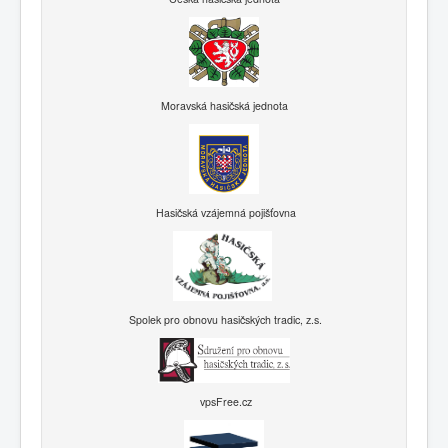
Moravská hasičská jednota
Hasičská vzájemná pojišťovna
Spolek pro obnovu hasičských tradic, z.s.
vpsFree.cz