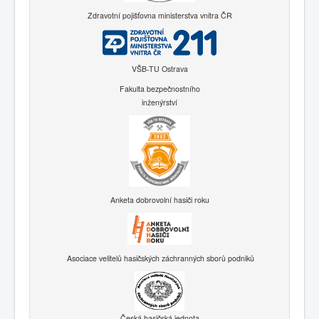
Zdravotní pojišťovna ministerstva vnitra ČR
VŠB-TU Ostrava
Fakulta bezpečnostního
inženýrství
Anketa dobrovolní hasiči roku
Asociace velitelů hasičských záchranných sborů podniků
Česká hasičská jednota