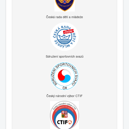
Česká rada dětí a mládeže
Sdružení sportovních svazů
Český národní výbor CTIF