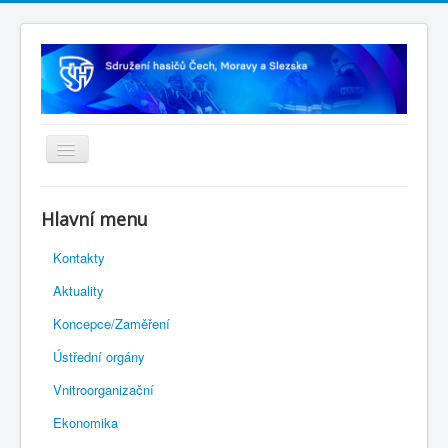
Úvodní stránka
Hlavní menu
Rejstřík sportu
Kontakty
Novelizace Stanov SH ČMS
Aktuality
Plán činnosti 2026
Koncepce/Zaměření
Kalendář akcí
Ústřední orgány
Výhody pro členy
Vnitroorganizační
Portál REDENOX
Ekonomika