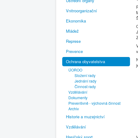
Ústřední orgány
P
Vnitroorganizační
M
Š
Ekonomika
O
Mládež
J
Represe
Prevence
Ochrana obyvatelstva
j
ÚOROO
Složení rady
Jednání rady
Činnost rady
Vzdělávání
Dokumenty
Preventivně - výchovná činnost
Archiv
Historie a muzejnictví
Vzdělávání
Hasičský sport
V