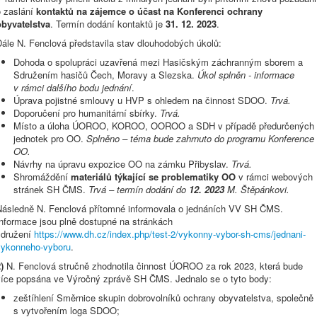
o zaslání
kontaktů na zájemce o účast na Konferenci ochrany
obyvatelstva
. Termín dodání kontaktů je
31. 12. 2023
.
Dále N. Fenclová představila stav dlouhodobých úkolů:
Dohoda o spolupráci uzavřená mezi Hasičským záchranným sborem a
Sdružením hasičů Čech, Moravy a Slezska.
Úkol splněn - informace
v rámci dalšího bodu jednání
.
Úprava pojistné smlouvy u HVP s ohledem na činnost SDOO.
Trvá.
Doporučení pro humanitární sbírky.
Trvá.
Místo a úloha ÚOROO, KOROO, OOROO a SDH v případě předurčených
jednotek pro OO.
Splněno – téma bude zahrnuto do programu Konference
OO.
Návrhy na úpravu expozice OO na zámku Přibyslav.
Trvá.
Shromáždění
materiálů týkající se problematiky OO
v rámci webových
stránek SH ČMS.
Trvá – termín dodání do
12. 2023
M. Štěpánkovi.
Následně N. Fenclová přítomné informovala o jednáních VV SH ČMS.
Informace jsou plně dostupné na stránkách
sdružení
https://www.dh.cz/index.php/test-2/vykonny-vybor-sh-cms/jednani-
vykonneho-vyboru
.
)
N. Fenclová stručně zhodnotila činnost ÚOROO za rok 2023, která bude
více popsána ve Výročný zprávě SH ČMS. Jednalo se o tyto body:
zeštíhlení Směrnice skupin dobrovolníků ochrany obyvatelstva, společně
s vytvořením loga SDOO;