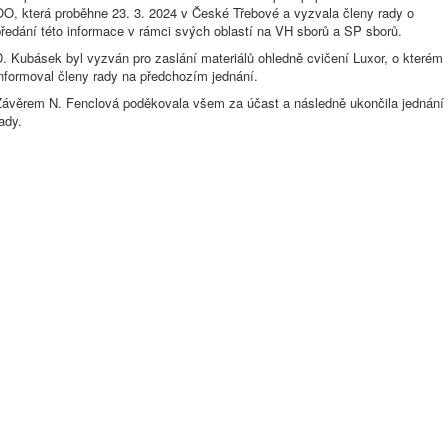
OO, která proběhne 23. 3. 2024 v České Třebové a vyzvala členy rady o
ředání této informace v rámci svých oblastí na VH sborů a SP sborů.
. Kubásek byl vyzván pro zaslání materiálů ohledně cvičení Luxor, o kterém
nformoval členy rady na předchozím jednání.
Závěrem N. Fenclová poděkovala všem za účast a následně ukončila jednání
ady.