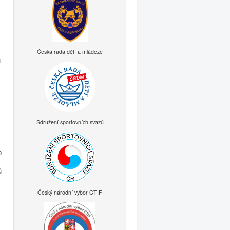
Česká rada dětí a mládeže
ů
Sdružení sportovních svazů
o
ů
Český národní výbor CTIF