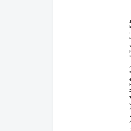
4
n
5
P
s
6
7
Š
R