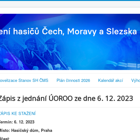
ovelizace Stanov SH ČMS
Plán činnosti 2026
Kalendář akcí
Výho
Zápis z jednání ÚOROO ze dne 6. 12. 2023
ZÁPIS KE STAŽENÍ
Termín: 6. 12. 2023
Místo: Hasičský dům, Praha
Účast
: