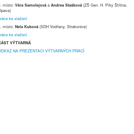
2. místo:
Věra Samolejová
a
Andrea Stašková
(ZŠ Gen. H. Píky Štítina,
Opava)
práce ke stažení
3. místo:
Nela Kubová
(SDH Vodňany, Strakonice)
práce ke stažení
ČÁST VÝTVARNÁ
ODKAZ NA PREZENTACI VÝTVARNÝCH PRACÍ