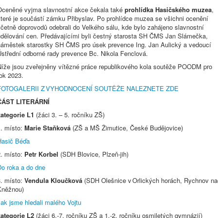
Oceněné vyjma slavnostní akce čekala také
prohlídka Hasičského muzea
,
které je součástí zámku Přibyslav. Po prohlídce muzea se všichni ocenění
četně doprovodů odebrali do Velkého sálu, kde bylo zahájeno slavnostní
udělování cen. Předávajícími byli čestný starosta SH ČMS Jan Slámečka,
náměstek starostky SH ČMS pro úsek prevence Ing. Jan Aulický a vedoucí
Ústřední odborné rady prevence Bc. Nikola Fenclová.
Níže jsou zveřejněny vítězné práce republikového kola soutěže POODM pro
rok 2023.
FOTOGALERII Z VYHODNOCENÍ SOUTĚŽE NALEZNETE ZDE
ČÁST LITERÁRNÍ
kategorie L1
(žáci 3. – 5. ročníku ZŠ)
1. místo:
Marie Staňková
(ZŠ a MŠ Žimutice, České Budějovice)
Hasič Béďa
2. místo:
Petr Korbel
(SDH Blovice, Plzeň-jih)
Do roka a do dne
3. místo:
Vendula Kloučková
(SDH Olešnice v Orlických horách, Rychnov na
Kněžnou)
ak jsme hledali malého Vojtu
kategorie L2
(žáci 6.-7. ročníku ZŠ a 1.-2. ročníku osmiletých gymnázií)