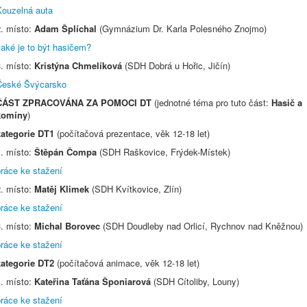
Kouzelná auta
2. místo:
Adam Šplíchal
(Gymnázium Dr. Karla Polesného Znojmo)
Jaké je to být hasičem?
3. místo:
Kristýna Chmelíková
(SDH Dobrá u Hořic, Jičín)
České Švýcarsko
ČÁST ZPRACOVÁNA ZA POMOCI DT
(jednotné téma pro tuto část:
Hasič a
komíny
)
kategorie DT1
(počítačová prezentace, věk 12-18 let)
1. místo:
Štěpán Čompa
(SDH Raškovice, Frýdek-Místek)
práce ke stažení
2. místo:
Matěj Klimek
(SDH Kvítkovice, Zlín)
práce ke stažení
3. místo:
Michal Borovec
(SDH Doudleby nad Orlicí, Rychnov nad Kněžnou)
práce ke stažení
kategorie DT2
(počítačová animace, věk 12-18 let)
1. místo:
Kateřina Taťána Šponiarová
(SDH Cítoliby, Louny)
práce ke stažení