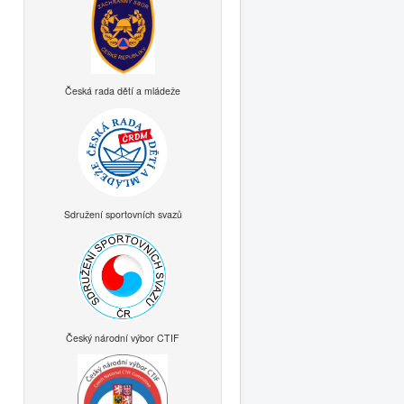
Česká rada dětí a mládeže
Sdružení sportovních svazů
Český národní výbor CTIF