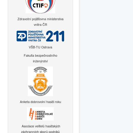
Zdravotní pojišťovna ministerstva
vnitra ČR
VŠB-TU Ostrava
Fakulta bezpečnostního
inženýrství
Anketa dobrovolní hasiči roku
Asociace velitelů hasičských
záchranných sborů podniků