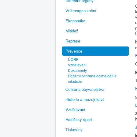
Ústřední orgány
Vnitroorganizační
v
Ekonomika
Mládež
Represe
Prevence
ÚORP
Vzdělávání
Dokumenty
Požární ochrana očima dětí a
mládeže
Ochrana obyvatelstva
Historie a muzejnictví
Vzdělávání
Hasičský sport
J
Tiskoviny