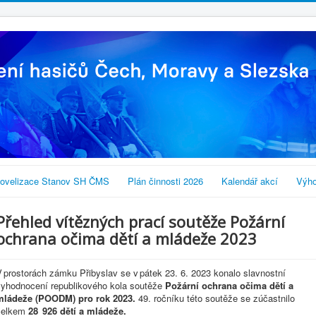
ovelizace Stanov SH ČMS
Plán činnosti 2026
Kalendář akcí
Výho
Přehled vítězných prací soutěže Požární
ochrana očima dětí a mládeže 2023
 prostorách zámku Přibyslav se v pátek 23. 6. 2023 konalo slavnostní
vyhodnocení republikového kola soutěže
Požární ochrana očima dětí a
mládeže (POODM) pro rok 2023.
49. ročníku této soutěže se zúčastnilo
celkem
28 926 dětí a mládeže.