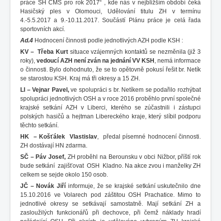
práce SH ČMS pro rok 2017“ , kde nás v nejbližším období čeká
Hasičský ples v Olomouci, Udělování titulu ZH v termínu
4.-5.5.2017 a 9.-10.11.2017. Součástí Plánu práce je celá řada
sportovních akcí.
Ad.4
Hodnocení činnosti podle jednotlivých AZH podle KSH :
KV
– Třeba Kurt
situace vzájemných kontaktů se nezměnila (již 3
roky),
vedoucí AZH není
zván na jednání VV KSH
, nemá informace
o činnosti. Bylo dohodnuto, že se to opětovně pokusí řešit br. Netík
se starostou KSH. Kraj má tři okresy a 15 ZH.
LI – Vejnar Pavel,
ve spolupráci s br. Netíkem se podařilo rozhýbat
spolupráci jednotlivých OSH a v roce 2016 proběhlo první společné
krajské setkání AZH v Liberci, kterého se zúčastnili i zástupci
polských hasičů a hejtman Libereckého kraje, který slíbil podporu
těchto setkání.
HK – Košťálek Vlastislav
, předal písemné hodnocení činnosti.
ZH dostávají HN zdarma.
SČ – Páv Josef,
ZH proběhl na Berounsku v obci Nižbor, příští rok
bude setkání zajišťovat OSH Kladno. Na akce zvou i manželky ZH
celkem se sejde okolo 150 osob.
JČ – Novák Jiří
informuje, že se krajské setkání uskutečnilo dne
15.10.2016 ve Volarech pod záštitou OSH Prachatice. Mimo to
jednotlivé okresy se setkávají samostatně. Mají setkání ZH a
zasloužilých funkcionářů při dechovce, při čemž náklady hradí