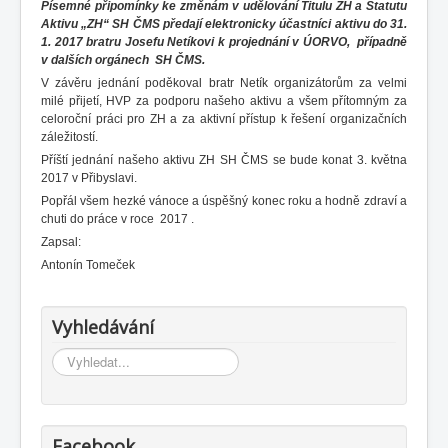
Písemné připomínky ke změnám v udělování Titulu ZH a Statutu
Aktivu „ZH“ SH ČMS předají elektronicky účastníci aktivu do 31.
1. 2017 bratru Josefu Netíkovi k projednání v ÚORVO, případně
v dalších orgánech SH ČMS.
V závěru jednání poděkoval bratr Netík organizátorům za velmi
milé přijetí, HVP za podporu našeho aktivu a všem přítomným za
celoroční práci pro ZH a za aktivní přístup k řešení organizačních
záležitostí.
Příští jednání našeho aktivu ZH SH ČMS se bude konat 3. května
2017 v Přibyslavi.
Popřál všem hezké vánoce a úspěšný konec roku a hodně zdraví a
chuti do práce v roce 2017 .
Zapsal:
Antonín Tomeček
Vyhledávání
Vyhledávání...
Facebook