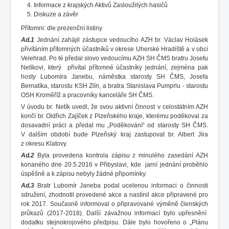
Informace z krajských Aktivů Zasloužilých hasičů
Diskuze a závěr
Přítomni: dle prezenční listiny
Ad.1
Jednání zahájil zástupce vedoucího AZH br. Václav Holásek
přivítáním přítomných účastníků v okrese Uherské Hradiště a v obci
Velehrad. Po té předal slovo vedoucímu AZH SH ČMS bratru Josefu
Netíkovi, který přivítal přítomné účastníky jednání, zejména pak
hosty Lubomíra Janebu, náměstka starosty SH ČMS, Josefa
Bernatíka, starostu KSH Zlín, a bratra Stanislava Pumprlu - starostu
OSH Kroměříž a pracovníky kanceláře SH ČMS.
V úvodu br. Netík uvedl, že svou aktivní činnost v celostátním AZH
končí br. Oldřich Zajíček z Plzeňského kraje, kterému poděkoval za
dosavadní práci a předal mu „Poděkování“ od starosty SH ČMS.
V dalším období bude Plzeňský kraj zastupovat br. Albert Jíra
z okresu Klatovy.
Ad.2
Byla provedena kontrola zápisu z minulého zasedání AZH
konaného dne 20.5.2016 v Přibyslavi, kde jarní jednání proběhlo
úspěšně a k zápisu nebyly žádné připomínky.
Ad.3
Bratr Lubomír Janeba podal ucelenou informaci o činnosti
sdružení, zhodnotil provedené akce a nastínil akce připravené pro
rok 2017. Současně informoval o připravované výměně členských
průkazů (2017-2018). Další závažnou informací bylo upřesnění
dodatku stejnokrojového předpisu. Dále bylo hovořeno o „Plánu