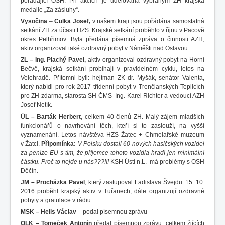
pořádající OSH. Při akcích je udělována vybraným ZH krajská
medaile „Za zásluhy“.
Vysočina
–
Culka Josef,
v našem kraji jsou pořádána samostatná
setkání ZH za účasti HZS. Krajské setkání proběhlo v říjnu v Pacově
okres Pelhřimov. Byla předána písemná zpráva o činnosti AZH,
aktiv organizoval také ozdravný pobyt v Náměšti nad Oslavou.
ZL – Ing. Plachý Pavel,
aktiv organizoval ozdravný pobyt na Horní
Bečvě, krajská setkání probíhají v pravidelném cyklu, letos na
Velehradě. Přítomni byli: hejtman ZK dr. Myšák, senátor Valenta,
který nabídl pro rok 2017 třídenní pobyt v Trenčianských Teplicích
pro ZH zdarma, starosta SH ČMS Ing. Karel Richter a vedoucí AZH
Josef Netík.
ÚL – Barták Herbert
, celkem 40 členů ZH. Malý zájem mladších
funkcionářů o navrhování těch, kteří si to zaslouží, na vyšší
vyznamenání. Letos návštěva HZS Žatec + Chmelařské muzeum
v Žatci.
Připomínka:
V Polsku dostali 60 nových hasičských vozidel
za peníze EU s tím, že příjemce tohoto vozidla hradí jen minimální
částku. Proč to nejde u nás???!!!
KSH Ústí n.L. má problémy s OSH
Děčín.
JM – Procházka
Pavel
, který zastupoval Ladislava Švejdu. 15. 10.
2016 proběhl krajský aktiv v Tuřanech, dále organizují ozdravné
pobyty a gratulace v rádiu.
MSK – Helis Václav
– podal písemnou zprávu
OLK – Tomeček Antonín
předal písemnou zprávu, celkem žjících