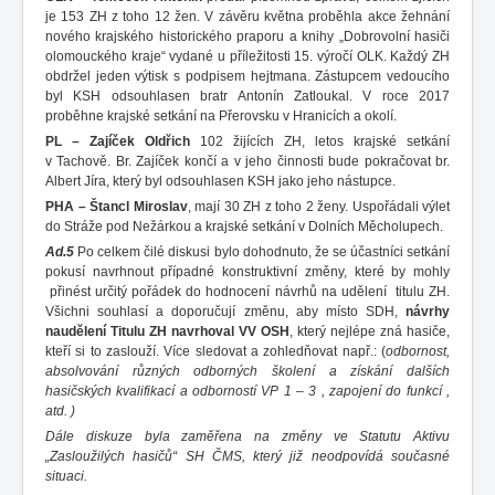
je 153 ZH z toho 12 žen. V závěru května proběhla akce žehnání
nového krajského historického praporu a knihy „Dobrovolní hasiči
olomouckého kraje“ vydané u příležitosti 15. výročí OLK. Každý ZH
obdržel jeden výtisk s podpisem hejtmana. Zástupcem vedoucího
byl KSH odsouhlasen bratr Antonín Zatloukal. V roce 2017
proběhne krajské setkání na Přerovsku v Hranicích a okolí.
PL – Zajíček Oldřich
102 žijících ZH, letos krajské setkání
v Tachově. Br. Zajíček končí a v jeho činnosti bude pokračovat br.
Albert Jíra, který byl odsouhlasen KSH jako jeho nástupce.
PHA – Štancl Miroslav
, mají 30 ZH z toho 2 ženy. Uspořádali výlet
do Stráže pod Nežárkou a krajské setkání v Dolních Měcholupech.
Ad.5
Po celkem čilé diskusi bylo dohodnuto, že se účastníci setkání
pokusí navrhnout případné konstruktivní změny, které by mohly
přinést určitý pořádek do hodnocení návrhů na udělení titulu ZH.
Všichni souhlasí a doporučují změnu, aby místo SDH,
návrhy
na
udělení Titulu ZH navrhoval VV OSH
, který nejlépe zná hasiče,
kteří si to zaslouží.
Více sledovat a zohledňovat např.: (
odbornost,
absolvování různých odborných školení a získání dalších
hasičských kvalifikací a odborností VP 1 – 3 , zapojení do funkcí ,
atd. )
Dále diskuze byla zaměřena na změny ve Statutu Aktivu
„Zasloužilých hasičů“ SH ČMS, který již neodpovídá současné
situaci.