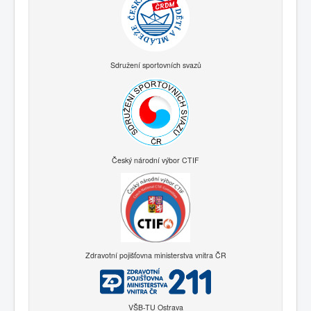
Sdružení sportovních svazů
Český národní výbor CTIF
Zdravotní pojišťovna ministerstva vnitra ČR
VŠB-TU Ostrava