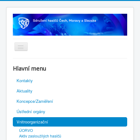
Úvodní stránka
Hlavní menu
Rejstřík sportu
Kontakty
Novelizace Stanov SH ČMS
Aktuality
Plán činnosti 2026
Koncepce/Zaměření
Kalendář akcí
Ústřední orgány
Výhody pro členy
Vnitroorganizační
Portál REDENOX
ÚORVO
Aktiv zasloužilých hasičů