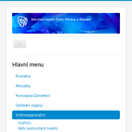
Úvodní stránka
Hlavní menu
Rejstřík sportu
Kontakty
Novelizace Stanov SH ČMS
Aktuality
Plán činnosti 2026
Koncepce/Zaměření
Kalendář akcí
Ústřední orgány
Výhody pro členy
Vnitroorganizační
Portál REDENOX
ÚORVO
Aktiv zasloužilých hasičů