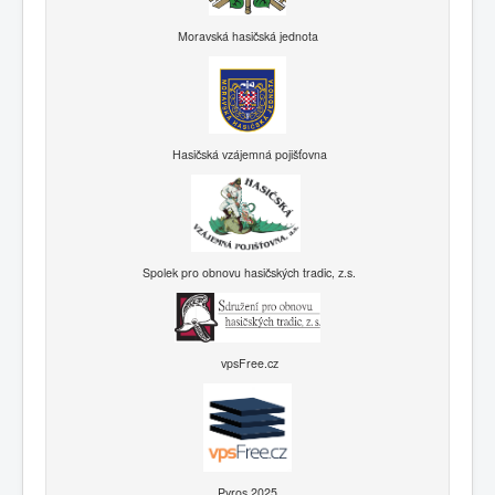
Moravská hasičská jednota
Hasičská vzájemná pojišťovna
Spolek pro obnovu hasičských tradic, z.s.
vpsFree.cz
Pyros 2025