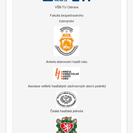
VŠB-TU Ostrava
Fakulta bezpečnostního
inženýrství
Anketa dobrovolní hasiči roku
Asociace velitelů hasičských záchranných sborů podniků
Česká hasičská jednota