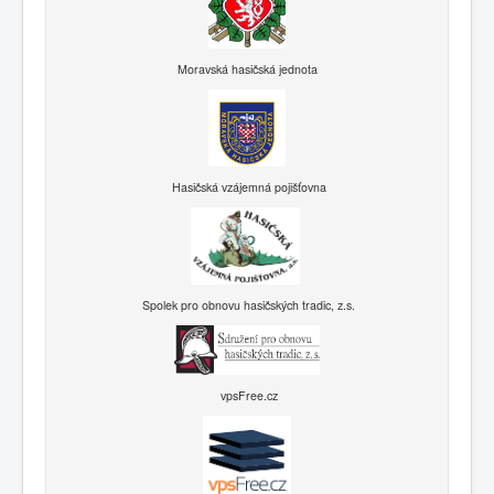
Moravská hasičská jednota
Hasičská vzájemná pojišťovna
Spolek pro obnovu hasičských tradic, z.s.
vpsFree.cz