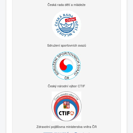
Česká rada dětí a mládeže
Sdružení sportovních svazů
Český národní výbor CTIF
Zdravotní pojišťovna ministerstva vnitra ČR