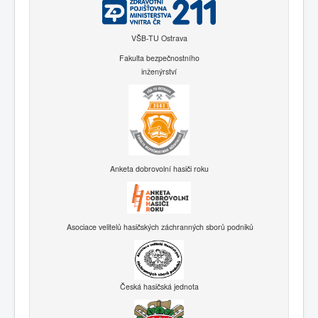
VŠB-TU Ostrava
Fakulta bezpečnostního
inženýrství
Anketa dobrovolní hasiči roku
Asociace velitelů hasičských záchranných sborů podniků
Česká hasičská jednota