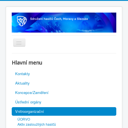
Úvodní stránka
Hlavní menu
Rejstřík sportu
Kontakty
Novelizace Stanov SH ČMS
Aktuality
Plán činnosti 2026
Koncepce/Zaměření
Kalendář akcí
Ústřední orgány
Výhody pro členy
Vnitroorganizační
Portál REDENOX
ÚORVO
Aktiv zasloužilých hasičů