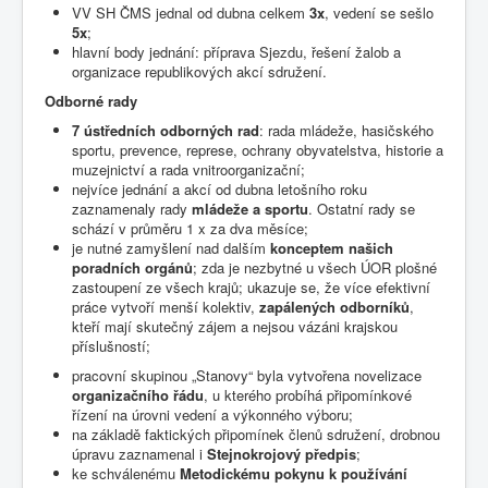
VV SH ČMS jednal od dubna celkem
3x
, vedení se sešlo
5x
;
hlavní body jednání: příprava Sjezdu, řešení žalob a
organizace republikových akcí sdružení.
Odborné rady
7 ústředních odborných rad
: rada mládeže, hasičského
sportu, prevence, represe, ochrany obyvatelstva, historie a
muzejnictví a rada vnitroorganizační;
nejvíce jednání a akcí od dubna letošního roku
zaznamenaly rady
mládeže a sportu
. Ostatní rady se
schází v průměru 1 x za dva měsíce;
je nutné zamyšlení nad dalším
konceptem našich
poradních orgánů
; zda je nezbytné u všech ÚOR plošné
zastoupení ze všech krajů; ukazuje se, že více efektivní
práce vytvoří menší kolektiv,
zapálených odborníků
,
kteří mají skutečný zájem a nejsou vázáni krajskou
příslušností;
pracovní skupinou „Stanovy“ byla vytvořena novelizace
organizačního řádu
, u kterého probíhá připomínkové
řízení na úrovni vedení a výkonného výboru;
na základě faktických připomínek členů sdružení, drobnou
úpravu zaznamenal i
Stejnokrojový předpis
;
ke schválenému
Metodickému pokynu k používání