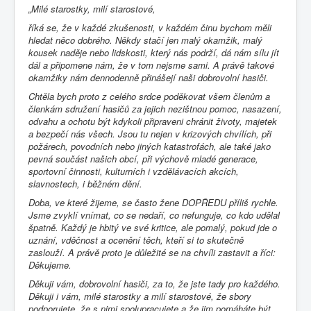
„Milé starostky, milí starostové,
říká se, že v každé zkušenosti, v každém činu bychom měli
hledat něco dobrého. Někdy stačí jen malý okamžik, malý
kousek naděje nebo lidskosti, který nás podrží, dá nám sílu jít
dál a připomene nám, že v tom nejsme sami. A právě takové
okamžiky nám dennodenně přinášejí naši dobrovolní hasiči.
Chtěla bych proto z celého srdce poděkovat všem členům a
členkám sdružení hasičů za jejich nezištnou pomoc, nasazení,
odvahu a ochotu být kdykoli připraveni chránit životy, majetek
a bezpečí nás všech. Jsou tu nejen v krizových chvílích, při
požárech, povodních nebo jiných katastrofách, ale také jako
pevná součást našich obcí, při výchově mladé generace,
sportovní činnosti, kulturních i vzdělávacích akcích,
slavnostech, i běžném dění.
Doba, ve které žijeme, se často žene DOPŘEDU příliš rychle.
Jsme zvyklí vnímat, co se nedaří, co nefunguje, co kdo udělal
špatně. Každý je hbitý ve své kritice, ale pomalý, pokud jde o
uznání, vděčnost a ocenění těch, kteří si to skutečně
zaslouží. A právě proto je důležité se na chvíli zastavit a říci:
Děkujeme.
Děkuji vám, dobrovolní hasiči, za to, že jste tady pro každého.
Děkuji i vám, milé starostky a milí starostové, že sbory
podporujete, že s nimi spolupracujete a že jim pomáháte být