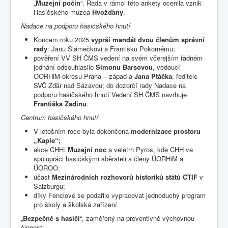
„
Muzejní počin
“. Rada v rámci této ankety ocenila vznik
Hasičského muzea
Hvožďany
.
Nadace
na
podporu
hasičského
hnutí
Koncem roku 2025
vyprší mandát dvou členům správní
rady
: Janu Slámečkovi a Františku Pokornému;
pověření VV SH ČMS vedení na svém včerejším řádném
jednání odsouhlasilo
Simonu Barsovou
, vedoucí
OORHiM okresu Praha – západ a
Jana Ptáčka
, ředitele
SVČ Žďár nad Sázavou; do dozorčí rady Nadace na
podporu hasičského hnutí Vedení SH ČMS navrhuje
Františka Zadinu
.
Centrum
hasičského
hnutí
V letošním roce byla dokončena
modernizace prostoru
„Kaple“;
akce CHH:
Muzejní noc
a veletrh Pyros, kde CHH ve
spolupráci hasičskými sběrateli a členy ÚORHiM a
ÚOROO;
účast
Mezinárodních rozhovorů historiků států CTIF
v
Salzburgu;
díky Fenclové se podařilo vypracovat jednoduchý program
pro školy a školská zařízení
„
Bezpečně s hasiči
“, zaměřený na preventivně výchovnou
činnost;