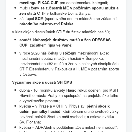
meetingu PIKAČ CUP
pro dorosteneckou kategorii;
muži i ženy se zúčastnili
ME v požárním sportu mužů a
žen států CTIF
v bulharské Dolna Banya;
zástupci
SCM
(sportovního centra mládeže) se zúčastnili
národního mistrovství Polska
v klasických disciplínách CTIF družstev mladých hasičů;
soutěž klubových družstev mužů a žen ODESSAS
CUP
, začátkem října ve Varně;
v roce 2026 nás čekají 3 stěžejní mezinárodní akce:
mezinárodní soutěž mladých hasičů v Šumperku,
mezinárodní soutěž mužů a žen v klasických disciplínách
CTIF Eisenhofenu v Rakousku a II. ME v požárním sportu
v Ostravě.
Významné akce s účastí SH ČMS
dubna - 16. ročníku ankety
Hasič roku
; ocenění pro MSH
Hlavního města Prahy za spolupráci na projektu školícího
a výcvikového prostoru;
května – v Praze a v CHH v Přibyslavi
pietní akce k
uctění památky hasičů
, kteří během druhé světové války
neváhali položit život za naši svobodu; a oslava svátku
Sv. Floriána;
května – ADRAběh s podtitulem „Osamělost není radost“;