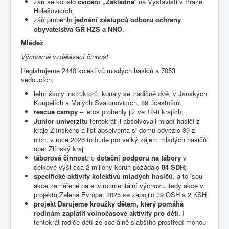
září se konalo
cvičení „Základna
“ na Výstavišti v Praze
Holešovicích;
září proběhlo
jednání zástupců odboru ochrany
obyvatelstva GŘ HZS a NNO.
Mládež
Výchovně
vzdělávací
činnost
Registrujeme 2440 kolektivů mladých hasičů a 7053
vedoucích;
letní školy instruktorů, konaly se tradičně dvě, v Jánských
Koupelích a Malých Svatoňovicích, 89 účastníků;
rescue campy
– letos proběhly již ve 12-ti krajích;
Junior univerzitu
tentokrát ji absolvovali mladí hasiči z
kraje Zlínského a list absolventa si domů odvezlo 39 z
nich; v roce 2026 to bude pro velký zájem mladých hasičů
opět Zlínský kraj
táborová činnost
: o
dotační podporu na tábory
v
celkové výši cca 2 miliony korun požádalo
84 SDH;
specifické aktivity kolektivů mladých hasičů
, a to jsou
akce zaměřené na environmentální výchovu, tedy akce v
projektu Zelená Evropa; 2025 se zapojilo 39 OSH a 2 KSH
projekt Darujeme kroužky dětem, který pomáhá
rodinám zaplatit volnočasové aktivity pro děti.
I
tentokrát rodiče dětí ze sociálně slabšího prostředí mohou