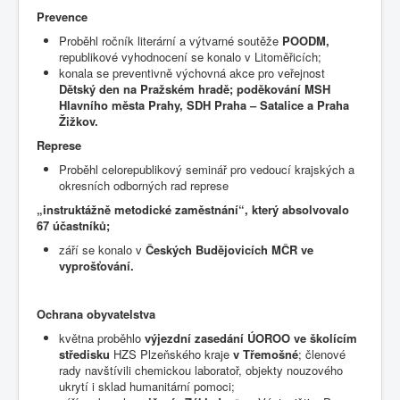
Prevence
Proběhl ročník literární a výtvarné soutěže
POODM,
republikové vyhodnocení se konalo v Litoměřicích;
konala se preventivně výchovná akce pro veřejnost
Dětský den na Pražském hradě; poděkování MSH
Hlavního města Prahy, SDH Praha – Satalice a Praha
Žižkov.
Represe
Proběhl celorepublikový seminář pro vedoucí krajských a
okresních odborných rad represe
„instruktážně metodické zaměstnání“, který absolvovalo
67 účastníků;
září se konalo v
Českých Budějovicích MČR ve
vyprošťování.
Ochrana obyvatelstva
května proběhlo
výjezdní zasedání ÚOROO ve školícím
středisku
HZS Plzeňského kraje
v Třemošné
; členové
rady navštívili chemickou laboratoř, objekty nouzového
ukrytí i sklad humanitární pomoci;