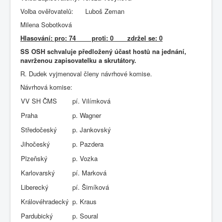
Volba ověřovatelů: Luboš Zeman
Milena Sobotková
Hlasování: pro: 74 proti: 0 zdržel se: 0
SS OSH schvaluje předložený účast hostů na jednání,
navrženou zapisovatelku a skrutátory.
R. Dudek vyjmenoval členy návrhové komise.
Návrhová komise:
VV SH ČMS
pí. Vilímková
Praha
p. Wagner
Středočeský
p. Jankovský
Jihočeský
p. Pazdera
Plzeňský
p. Vozka
Karlovarský
pí. Marková
Liberecký
pí. Šimíková
Královéhradecký
p. Kraus
Pardubický
p. Soural