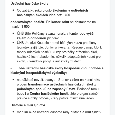
Ústřední hasičské školy
Od začátku roku prošlo
školením v ústředních
hasičských školách
více než
1400
dobrovolných hasičů
. Do
konce roku
se dostaneme na
hranici
1 800
;
ÚHŠ Bílé Poličany zaznamenala v tomto roce
vyšší
zájem o odbornou přípravu;
ÚHŠ Jánské Koupele kromě běžných kurzů pro členy
jednotek zajišťuje: Junior univerzita, Rescue camp, UDH,
tábory mladých hasičů, kurzy pro žáky středních škol,
hasičská lesní akademie, několik adaptačních kurzů pro
školy, víkendový pobyt s autistickými dětmi;
- obě ústřední hasičské školy hospodaří dlouhodobě s
kladnými hospodářskými výsledky;
na základě novelizovaných Stanov
začne
na konci roku
proces
transformace ústředních hasičských škol z
pobočných spolků na zapsaný ústav
. Podobně tomu
bude i u
Centra hasičského hnutí.
Jde o organizačně i
právně složitý proces, který potrvá minimálně jeden
Historie a muzejnictví
ročníku akce ústřední odborné rady historie a muzejnictví