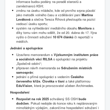
informace budou podány na poradě starostů a
zaměstnanců KSH;
změnu na úseku mládeže, kde od prvního srpna působí
jako metodik volného času a vzdělávání paní
Martina
Leváková
a slečna Tereza Říhová přestoupila na pozici
vedoucí úseku sportu;
systém na vyhledávání mediálního obsahu
Monitora
a
díky tomu vám mohu sdělit, že od 20. dubna do 17. října
vyšlo o činnosti sdružení
10 674 článků
či reportáží v
médiích.
Jednání a spolupráce
Uzavřeno memorandum s
Výzkumným institutem práce
a sociálních věcí RILSA
o spolupráci na projektu
„Společně odolní“;
připraven návrh memoranda se
Sdružením místních
samospráv
;
jednání o přímé spolupráci s vedením
Českého
červeného kříže
,
Člověka v tísni
a také platformou
EduVision
, která je provozovatel učeben Archimedes.
Hospodaření
Rozpočet na rok 2025
schválený SS OSH
bude
dodržen
. Pokud nedojde do konce roku k neplánovaným
mimořádným výdajům, zakončíme hospodaření sdružení i