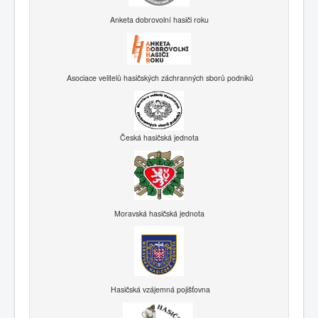
Anketa dobrovolní hasiči roku
Asociace velitelů hasičských záchranných sborů podniků
Česká hasičská jednota
Moravská hasičská jednota
Hasičská vzájemná pojišťovna