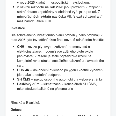
v roce 2025 kladným hospodářským výsledkem;
v návrhu rozpočtu na
rok 2026
jsou prozatím v rozpočtu
státní dotace započítány v obdobné výši jako pro rok Z
mimořádných výdajů
nás čeká VII. Sjezd sdružení a tři
mezinárodní akce CTIF.
Investice
Dle schváleného investičního plánu proběhly nebo probíhají v
roce 2025 tyto investiční akce financované sdružením hasičů:
CHH
– revize plynových zařízení, hromosvodů a
elektroinstalace, modernizace zděného plotu okolo
parkoviště; v řešení je stále poptávkové řízení na
kompletní rekonstrukci sociálního zařízení u slavnostního
sálu.
ÚHŠ JK
– dokončení cvičného polygonu včetně vybavení;
jde o akci s dotační podporou
SH ČMS
– nákup osobního automobilu a webové stránky.
Hasičský dům
– klimatizace v kancelářích SH ČMS,
rekonstrukce balkónů na přelomu ulic
Římská a Blanická.
Dotace