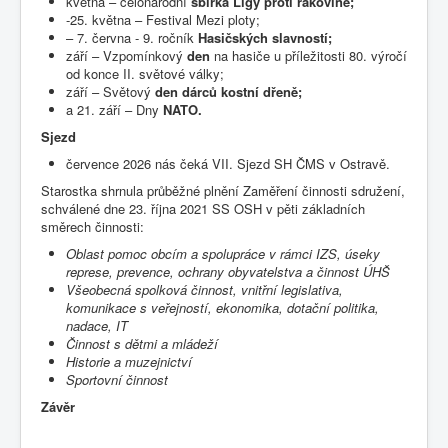
května – celonárodní
sbírka Ligy proti rakovině;
-25. května – Festival Mezi ploty;
– 7. června - 9. ročník
Hasičských slavností;
září – Vzpomínkový
den
na hasiče u příležitosti 80. výročí
od konce II. světové války;
září – Světový
den dárců kostní dřeně;
a 21. září – Dny
NATO.
Sjezd
července 2026 nás čeká VII. Sjezd SH ČMS v Ostravě.
Starostka shrnula průběžné plnění Zaměření činnosti sdružení,
schválené dne 23. října 2021 SS OSH v pěti základních
směrech činnosti:
Oblast
pomoc
obcím
a
spolupráce
v
rámci
IZS,
úseky
represe,
prevence,
ochrany
obyvatelstva a činnost ÚHŠ
Všeobecná
spolková
činnost,
vnitřní
legislativa,
komunikace
s
veřejností,
ekonomika,
dotační politika,
nadace, IT
Činnost
s
dětmi
a
mládeží
Historie
a
muzejnictví
Sportovní
činnost
Závěr