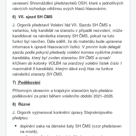
usnesení Shromáždění představitelů OSH, které o jednotlivých
návrzích rozhoduje většinou svých hlasů hlasováním.
6) VII. sjezd SH ČMS
J. Orgoník představil Volební řád VII. Sjezdu SH ČMS s
variantou, kdy kandidát na starostu v případě nezvolení, může
kandidovat na náměstka starosty SH ČMS, pokud na tuto
funkci byl navržen. Dále sdělil, že do materiálu bude upravena
informace k úpravě hlasovacích lístků:
V prvním kole delegát
sjezdu podle pokynů předsedy volební komise vyškrtne jméno
kandidáta, který byl zvolen starostou SH ČMS a označí
křížkem do kolonky VOLBA na oranžový volební lístek číslo 1
maximálně 5 kandidátů, kterým dává svůj hlas na funkce
náměstků starosty SH ČMS.
7)
Poděkování
Přítomným okresním a krajským starostům bylo předáno
poděkování za práci během volebního období 2021–2026.
8) Různé
J. Orgoník vyjmenoval konkrétní úpravy Stejnokrojového
předpisu:
doplnění saka na dámské šaty SH ČMS (vzor představen
na místě);