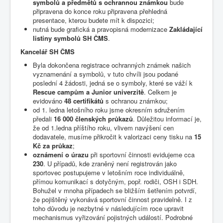
symbolů a předmětů s ochrannou známkou
bude
připravena do konce roku připravena přehledná
presentace, kterou budete mít k dispozici;
nutná bude grafická a pravopisná modernizace
Zakládající
listiny symbolů SH ČMS
.
Kancelář SH ČMS
Byla dokončena registrace ochranných známek našich
vyznamenání a symbolů, v tuto chvíli jsou podané
poslední 4 žádosti, jedná se o symboly, které se váží k
Rescue campům a Junior univerzitě
. Celkem je
evidováno
48 certifikátů
s ochranou známkou;
od 1. ledna letošního roku jsme okresním sdružením
předali
16 000 členských průkazů
. Důležitou informací je,
že od 1.ledna příštího roku, vlivem navýšení cen
dodavatele, musíme přikročit k valorizaci ceny tisku na
15
Kč za průkaz
;
oznámení o úrazu
při sportovní činnosti evidujeme cca
230
. U případů, kde zraněný není registrován jako
sportovec postupujeme v letošním roce individuálně,
přímou komunikací s dotyčným, popř. rodiči, OSH i SDH.
Bohužel v mnoha případech se bližším šetřením potvrdí,
že pojištěný vykonává sportovní činnost pravidelně. I z
toho důvodu je nezbytné v následujícím roce upravit
mechanismus vyřizování pojistných událostí. Podrobné