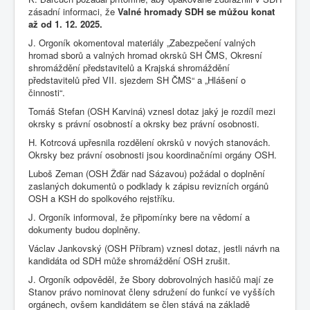
zásadní informaci, že
Valné hromady SDH se můžou konat
až od 1. 12. 2025.
J. Orgoník okomentoval materiály „Zabezpečení valných
hromad sborů a valných hromad okrsků SH ČMS, Okresní
shromáždění představitelů a Krajská shromáždění
představitelů před VII. sjezdem SH ČMS“ a „Hlášení o
činnosti“.
Tomáš Stefan (OSH Karviná) vznesl dotaz jaký je rozdíl mezi
okrsky s právní osobností a okrsky bez právní osobnosti.
H. Kotrcová upřesnila rozdělení okrsků v nových stanovách.
Okrsky bez právní osobnosti jsou koordinačními orgány OSH.
Luboš Zeman (OSH Žďár nad Sázavou) požádal o doplnění
zaslaných dokumentů o podklady k zápisu revizních orgánů
OSH a KSH do spolkového rejstříku.
J. Orgoník informoval, že připomínky bere na vědomí a
dokumenty budou doplněny.
Václav Jankovský (OSH Příbram) vznesl dotaz, jestli návrh na
kandidáta od SDH může shromáždění OSH zrušit.
J. Orgoník odpověděl, že Sbory dobrovolných hasičů mají ze
Stanov právo nominovat členy sdružení do funkcí ve vyšších
orgánech, ovšem kandidátem se člen stává na základě