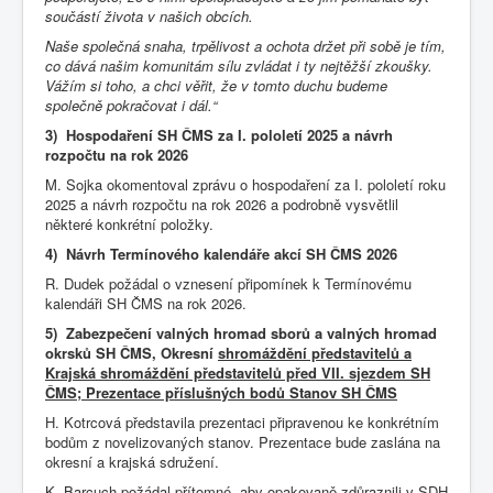
součástí života v našich obcích.
Naše společná snaha, trpělivost a ochota držet při sobě je tím,
co dává našim komunitám sílu zvládat i ty nejtěžší zkoušky.
Vážím si toho, a chci věřit, že v tomto duchu budeme
společně pokračovat i dál.“
3) Hospodaření SH ČMS za I. pololetí 2025 a návrh
rozpočtu na rok 2026
M. Sojka okomentoval zprávu o hospodaření za I. pololetí roku
2025 a návrh rozpočtu na rok 2026 a podrobně vysvětlil
některé konkrétní položky.
4) Návrh Termínového kalendáře akcí SH ČMS 2026
R. Dudek požádal o vznesení připomínek k Termínovému
kalendáři SH ČMS na rok 2026.
5) Zabezpečení valných hromad sborů a valných hromad
okrsků SH ČMS, Okresní
shromáždění představitelů a
Krajská shromáždění představitelů před VII.
sjezdem SH
ČMS; Prezentace příslušných bodů Stanov SH ČMS
H. Kotrcová představila prezentaci připravenou ke konkrétním
bodům z novelizovaných stanov. Prezentace bude zaslána na
okresní a krajská sdružení.
K. Barcuch požádal přítomné, aby opakovaně zdůraznili v SDH