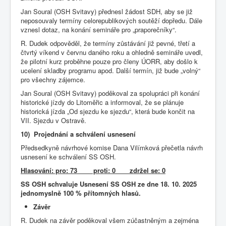
Jan Soural (OSH Svitavy) přednesl žádost SDH, aby se již
neposouvaly termíny celorepublikových soutěží dopředu. Dále
vznesl dotaz, na konání semináře pro „praporečníky“.
R. Dudek odpověděl, že termíny zůstávání již pevné, třetí a
čtvrtý víkend v červnu daného roku a ohledně semináře uvedl,
že pilotní kurz proběhne pouze pro členy ÚORR, aby došlo k
ucelení skladby programu apod. Další termín, již bude „volný“
pro všechny zájemce.
Jan Soural (OSH Svitavy) poděkoval za spolupráci při konání
historické jízdy do Litoměřic a informoval, že se plánuje
historická jízda „Od sjezdu ke sjezdu“, která bude končit na
VII. Sjezdu v Ostravě.
10) Projednání a schválení usnesení
Předsedkyně návrhové komise Dana Vilímková přečetla návrh
usnesení ke schválení SS OSH.
Hlasování: pro: 73 proti: 0 zdržel se: 0
SS OSH schvaluje Usnesení SS OSH ze dne 18. 10. 2025
jednomyslně 100 % přítomných hlasů.
Závěr
R. Dudek na závěr poděkoval všem zúčastněným a zejména