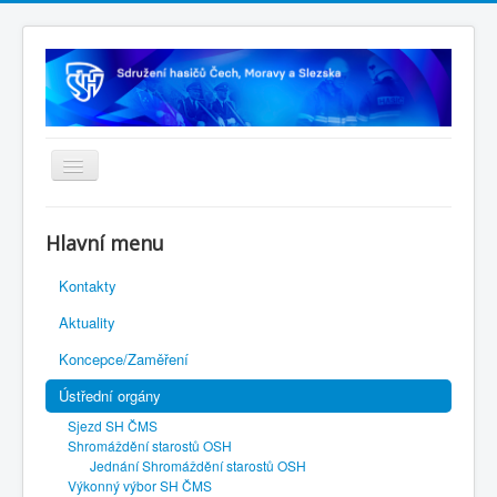
Úvodní stránka
Hlavní menu
Rejstřík sportu
Kontakty
Novelizace Stanov SH ČMS
Aktuality
Plán činnosti 2026
Koncepce/Zaměření
Kalendář akcí
Ústřední orgány
Výhody pro členy
Sjezd SH ČMS
Portál REDENOX
Shromáždění starostů OSH
Jednání Shromáždění starostů OSH
Výkonný výbor SH ČMS