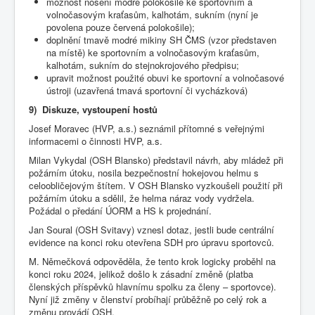
možnost nošení modré polokošile ke sportovním a
volnočasovým kraťasům, kalhotám, sukním (nyní je
povolena pouze červená polokošile);
doplnění tmavě modré mikiny SH ČMS (vzor představen
na místě) ke sportovním a volnočasovým kraťasům,
kalhotám, sukním do stejnokrojového předpisu;
upravit možnost použité obuvi ke sportovní a volnočasové
ústroji (uzavřená tmavá sportovní či vycházková)
9) Diskuze, vystoupení hostů
Josef Moravec (HVP, a.s.) seznámil přítomné s veřejnými
informacemi o činnosti HVP, a.s.
Milan Vykydal (OSH Blansko) představil návrh, aby mládež při
požárním útoku, nosila bezpečnostní hokejovou helmu s
celoobličejovým štítem. V OSH Blansko vyzkoušeli použití při
požárním útoku a sdělil, že helma náraz vody vydržela.
Požádal o předání ÚORM a HS k projednání.
Jan Soural (OSH Svitavy) vznesl dotaz, jestli bude centrální
evidence na konci roku otevřena SDH pro úpravu sportovců.
M. Němečková odpověděla, že tento krok logicky proběhl na
konci roku 2024, jelikož došlo k zásadní změně (platba
členských příspěvků hlavnímu spolku za členy – sportovce).
Nyní již změny v členství probíhají průběžně po celý rok a
změnu provádí OSH.