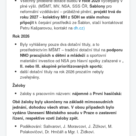
Všechny přidělené dotace budou
v roce 2025
vyčerpány v
plné výši. (MŠMT, MV, NSA, SSS ČR,
Šablony
pro
neformální vzdělávání – průběžné plnění,
projekt trvá do
roku 2027
–
kolektivy MH z SDH se stále mohou
připojit
k čerpání prostředků ze Šablon, stačí kontaktovat
Petru Kašparovou, kontakt na
dh.cz)
Rok 2026
Byly vyhlášeny pouze dva dotační tituly, a to
prostřednictvím MŠMT – tradiční dotační titul na
podporu
NNO pracujících s dětmi a mládeží
a sportovní
materiální investice od NSA pro hlavní spolky zařazené v
,
II. nebo III. skupině prioritizovaných sportů
;
další dotační tituly na rok 2026 prozatím nebyly
zveřejněny.
Žaloby
žaloby s pracovním názvem:
nájemné
a
První hasičská:
Obě žaloby byly ukončeny na základě mimosoudních
jednání, dohodou všech stran. V obou případech bylo
vydáno Usnesení Městského soudu v Praze o zastavení
řízení, respektive vzetí žaloby zpět.
Poděkování: Salivarovi, J. Moravcovi, J. Žižkovi, M.
Polakovičovi, Dr. Hrnčáři a Mgr. I. Žídkovi.