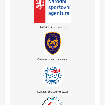
Hasičský záchranný sbor
Česká rada dětí a mládeže
Sdružení sportovních svazů