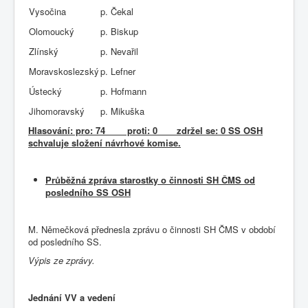
Vysočina
p. Čekal
Olomoucký
p. Biskup
Zlínský
p. Nevařil
Moravskoslezský
p. Lefner
Ústecký
p. Hofmann
Jihomoravský
p. Mikuška
Hlasování: pro: 74 proti: 0 zdržel se: 0 SS OSH
schvaluje složení návrhové komise.
Průběžná zpráva starostky o činnosti SH ČMS od
posledního SS OSH
M. Němečková přednesla zprávu o činnosti SH ČMS v období
od posledního SS.
Výpis
ze
zprávy.
Jednání VV a vedení