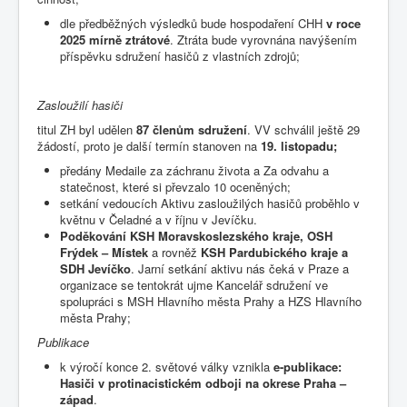
dle předběžných výsledků bude hospodaření CHH
v roce
2025 mírně ztrátové
. Ztráta bude vyrovnána navýšením
příspěvku sdružení hasičů z vlastních zdrojů;
Zasloužilí
hasiči
titul ZH byl udělen
87 členům sdružení
. VV schválil ještě 29
žádostí, proto je další termín stanoven na
19. listopadu;
předány Medaile za záchranu života a Za odvahu a
statečnost, které si převzalo 10 oceněných;
setkání vedoucích Aktivu zasloužilých hasičů proběhlo v
květnu v Čeladné a v říjnu v Jevíčku.
Poděkování KSH Moravskoslezského kraje, OSH
Frýdek – Místek
a rovněž
KSH Pardubického kraje a
SDH Jevíčko
. Jarní setkání aktivu nás čeká v Praze a
organizace se tentokrát ujme Kancelář sdružení ve
spolupráci s MSH Hlavního města Prahy a HZS Hlavního
města Prahy;
Publikace
k výročí konce 2. světové války vznikla
e-publikace:
Hasiči v protinacistickém odboji na okrese Praha –
západ
.