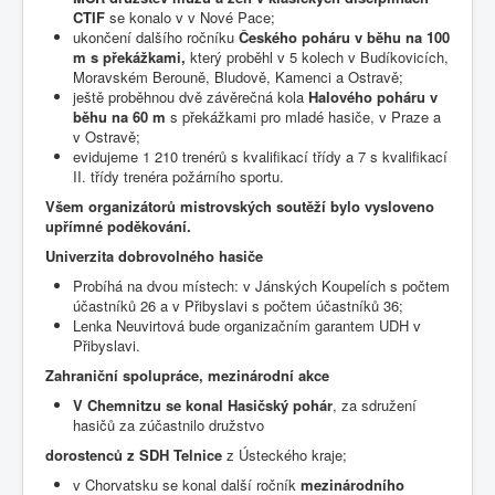
CTIF
se konalo v v Nové Pace;
ukončení dalšího ročníku
Českého poháru v běhu na 100
m s překážkami,
který proběhl v 5 kolech v Budíkovicích,
Moravském Berouně, Bludově, Kamenci a Ostravě;
ještě proběhnou dvě závěrečná kola
Halového poháru v
běhu na 60 m
s překážkami pro mladé hasiče, v Praze a
v Ostravě;
evidujeme 1 210 trenérů s kvalifikací třídy a 7 s kvalifikací
II. třídy trenéra požárního sportu.
Všem organizátorů mistrovských soutěží bylo vysloveno
upřímné poděkování.
Univerzita dobrovolného hasiče
Probíhá na dvou místech: v Jánských Koupelích s počtem
účastníků 26 a v Přibyslavi s počtem účastníků 36;
Lenka Neuvirtová bude organizačním garantem UDH v
Přibyslavi.
Zahraniční spolupráce, mezinárodní akce
V Chemnitzu se konal Hasičský pohár
, za sdružení
hasičů za zúčastnilo družstvo
dorostenců z SDH Telnice
z Ústeckého kraje;
v Chorvatsku se konal další ročník
mezinárodního