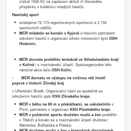
získat 1500 Kč na zaplacení aktivit či členského
příspěvku v kolektivu mladých hasičů.
Hasičský sport
evidujeme 72 173 registrovaných sportovců a 2 732
sportovních oddílů;
MČR mládeže se konalo v Kyjově
a hlavním partnerem
sdružení hasičů v organizaci tohoto mistrovství bylo
OSH
Hodonín;
MČR dorostu proběhlo tentokrát ve Středočeském kraji
v Kolíně
i s mezinárodní účastí. Spoluorganizátor této
náročné akce bylo
OSH Kolín;
- MČR dorostu ve výstupu na cvičnou věž hostil
poprvé v historii Zlínský kraj
v Uherském Brodě. Organizační části se společně se
sdružením hasičů ujalo
KSH Zlínského kraje;
MČR v běhu na 60 m s překážkami, se uskutečnilo
v
Plzni, partnerem v organizaci
KSH Plzeňského kraje
;
MČR v požárním sportu družstev mužů a žen
proběhlo
v Třebíči a konalo se s mezinárodní účastí družstev:
Německa, Bulharska a Polska;
MČR družstev mužů a žen v klasických disciplínách