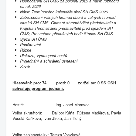
Hospodaření
SH
ČMS
za
pololetí
2025
a
návrh
rozpočtu
na
rok
2026
Návrh
Termínového
kalendáře
akcí
SH
ČMS
2026
Zabezpečení
valných
hromad
sborů
a
valných
hromad
okrsků
SH
ČMS,
Okresní
shromáždění
představitelů
a
Krajská
shromáždění
představitelů
před
sjezdem
SH
ČMS;
Prezentace
příslušných bodů Stanov SH ČMS
Sjezd
SH
ČMS
Poděkování
Různé
Diskuze,
vystoupení
hostů
Projednání
a
schválení
usnesení
Závěr
Hlasování: pro: 74 proti: 0 zdržel se: 0 SS OSH
schvaluje program jednání.
Hosté: Ing. Josef Moravec
Volba skrutátorů: Dalibor Káňa, Růžena Maděrová, Pavla
Veselá Kaňková, Ivan Jirota, Jan Tichý
Volba zapisovatelky: Tereza Vosyková