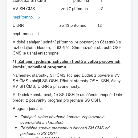
starostka SH ČMS přítomna 1
VV SH ČMS ze 17 přítomno 12
nepřítomno 5
ÚKRR ze 13 přítomno 12
nepřítomno 1
V době zahájení jednání přítomno 74 pozvaných účastníků s
rozhodujícím hlasem, tj. 93,6 %. Shromáždění starostů OSH
ČMS je usnášeníschopné.
1)
Zahájení jednání, schválení hostů a volba pracovních
komisí, schválení
programu
Náměstek starostky SH ČMS Richard Dudek z pověření VV
SH ČMS zahájil SS OSH. Přivítal starosty OSH, KSH, členy
VV SH ČMS, ÚKRR a přizvané hosty.
R. Dudek konstatoval, že SS OSH je usnášeníschopné. Dále
přečetl z pozvánky program pro jednání SS OSH.
Program jednání:
Zahájení,
volba
návrhové
komise,
zapisovatele,
ověřovatelů
a
skrutátorů
Průběžná
zpráva
starostky
o
činnosti
SH
ČMS
od
posledního
SS
OSH