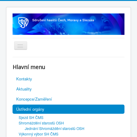
Úvodní stránka
Hlavní menu
Rejstřík sportu
Kontakty
Novelizace Stanov SH ČMS
Aktuality
Plán činnosti 2026
Koncepce/Zaměření
Kalendář akcí
Ústřední orgány
Výhody pro členy
Sjezd SH ČMS
Portál REDENOX
Shromáždění starostů OSH
Jednání Shromáždění starostů OSH
Výkonný výbor SH ČMS