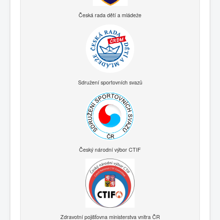
Česká rada dětí a mládeže
Sdružení sportovních svazů
Český národní výbor CTIF
Zdravotní pojišťovna ministerstva vnitra ČR