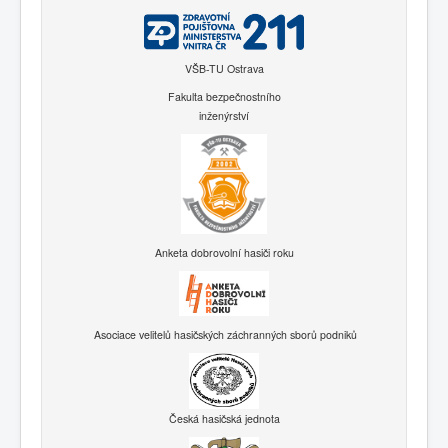
VŠB-TU Ostrava
Fakulta bezpečnostního
inženýrství
Anketa dobrovolní hasiči roku
Asociace velitelů hasičských záchranných sborů podniků
Česká hasičská jednota