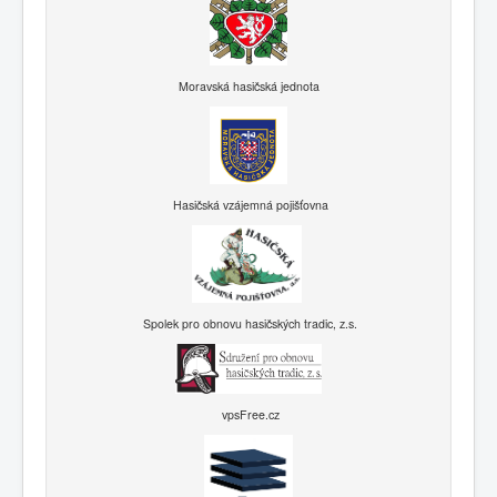
Moravská hasičská jednota
Hasičská vzájemná pojišťovna
Spolek pro obnovu hasičských tradic, z.s.
vpsFree.cz