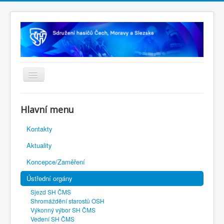
Úvodní stránka
Hlavní menu
Rejstřík sportu
Kontakty
Novelizace Stanov SH ČMS
Aktuality
Plán činnosti 2026
Koncepce/Zaměření
Kalendář akcí
Ústřední orgány
Výhody pro členy
Sjezd SH ČMS
Portál REDENOX
Shromáždění starostů OSH
Výkonný výbor SH ČMS
Vedení SH ČMS