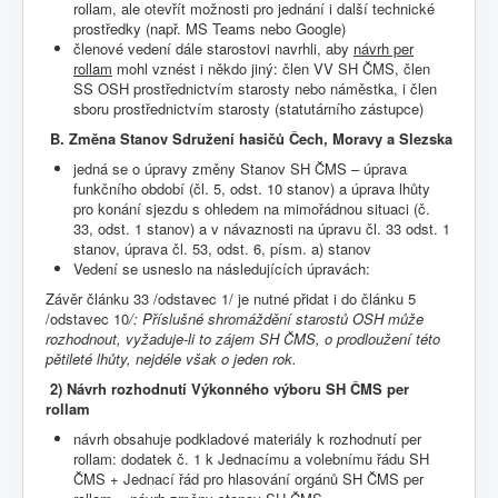
rollam, ale otevřít možnosti pro jednání i další technické
prostředky (např. MS Teams nebo Google)
členové vedení dále starostovi navrhli, aby
návrh per
rollam
mohl vznést i někdo jiný: člen VV SH ČMS, člen
SS OSH prostřednictvím starosty nebo náměstka, i člen
sboru prostřednictvím starosty (statutárního zástupce)
B.
Změna Stanov Sdružení hasičů Čech, Moravy a Slezska
jedná se o úpravy změny Stanov SH ČMS – úprava
funkčního období (čl. 5, odst. 10 stanov) a úprava lhůty
pro konání sjezdu s ohledem na mimořádnou situaci (č.
33, odst. 1 stanov) a v návaznosti na úpravu čl. 33 odst. 1
stanov, úprava čl. 53, odst. 6, písm. a) stanov
Vedení se usneslo na následujících úpravách:
Závěr článku 33 /odstavec 1/ je nutné přidat i do článku 5
/odstavec 10
/: Příslušné shromáždění starostů OSH může
rozhodnout, vyžaduje-li to zájem SH ČMS, o prodloužení této
pětileté lhůty, nejdéle však o jeden rok.
2)
Návrh rozhodnutí Výkonného výboru SH ČMS per
rollam
návrh obsahuje podkladové materiály k rozhodnutí per
rollam: dodatek č. 1 k Jednacímu a volebnímu řádu SH
ČMS + Jednací řád pro hlasování orgánů SH ČMS per