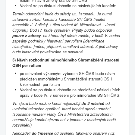
rollam + návrh změny stanov SH ČMS
Vedení se po diskusi dohodlo na následujících krocích:
Termín odevzdání bude do středy 25. listopadu. Je nutné
ustanovit sčítací komisi z kanceláře SH ČMS (ředitel
kanceláře J. Aulický + člen vedení M. Němečková + Josef
Orgoník). Bod IV. bude vypuštěn. Přijaty budou odpovědi
pouze z adresy
, na kterou byl návrh zaslán, v bodě V. budou
zapsány podmínky hlasování per rollam (identifikace
hlasujícího: jméno, příjmení, emailová adresa). Z jiné adresy
bude hlasování považováno za neplatné.
3) Návrh rozhodnutí mimořádného Shromáždění starostů
OSH per rollam
po schválení výkonným výborem SH ČMS bude návrh
předložen mimořádnému Shromáždění starostů OSH
k rozhodnutí per rollam
Vedení se po diskusi dohodlo na předložení následujících
úprav v bodě IV. v usnesení pro mimořádné SS SH ČMS:
VI. sjezd bude možné konat nejpozději
do 3 měsíců
od
uvolnění takového opatření, které konání sjezdu umožní
(současné nařízení vlády ČR a Ministerstva zdravotnictví
neumožňuje konání sjezdu ani v jednom z uvedených bodů
rozvolnění).
Nejpozději
do 1měsíce
od uvolnění takového opatření (viz.