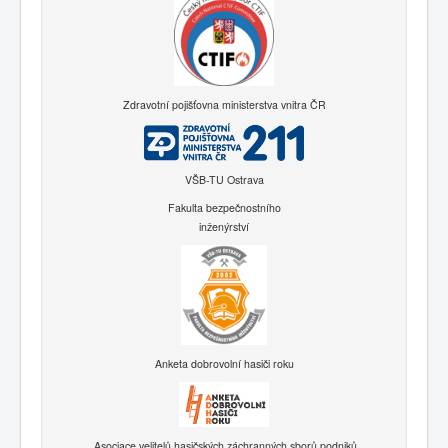
Zdravotní pojišťovna ministerstva vnitra ČR
VŠB-TU Ostrava
Fakulta bezpečnostního
inženýrství
Anketa dobrovolní hasiči roku
Asociace velitelů hasičských záchranných sborů podniků