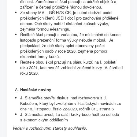
činnost. Zaměstnanci škol pracují na údržbě objektů a
zařízení a čerpají průběžně řádnou dovolenou.
Ze strany MV – GŘ HZS ČR, je nutné dodržet počet
proškolených členů JSDH obcí pro zachování přidělené
dotace. Obě školy nabízí distanční způsob výuky,
zejména formou e-learningu.
Ředitelé škol pracují s variantou, že minimálně do konce
listopadu prezenční forma výuky nebude možná. Je
předpoklad, že obě školy splní stanovený počet
proškolených osob v roce 2020, zejména pomocí
distanční formy kurzů.
Ředitelé obou škol pracují na plánu kurzů na I. pololetí
roku 2021, kde rovněž zohlední zrušené kurzy IV. čtvrtletí
roku 2020.
Hasičské noviny
J. Slámečka otevřel diskusi nad rozhovorem s J.
Kubešem, který byl zveřejněn v Hasičských novinách ze
dne 13. listopadu, číslo 22-2020, ročník 31., strana 6
J. Slámečka uvedl, že další kroky bude řešit po dohodě
s ekonomickým oddělením
Vedení s rozhodnutím starosty souhlasilo.