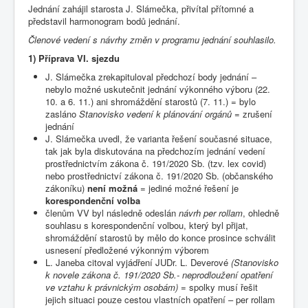
Jednání zahájil starosta J. Slámečka, přivítal přítomné a
představil harmonogram bodů jednání.
Členové vedení s návrhy změn v programu jednání souhlasilo.
1) Příprava VI. sjezdu
J. Slámečka zrekapituloval předchozí body jednání –
nebylo možné uskutečnit jednání výkonného výboru (22.
10. a 6. 11.) ani shromáždění starostů (7. 11.) = bylo
zasláno
Stanovisko vedení k plánování orgánů
= zrušení
jednání
J. Slámečka uvedl, že varianta řešení současné situace,
tak jak byla diskutována na předchozím jednání vedení
prostřednictvím zákona č. 191/2020 Sb. (tzv. lex covid)
nebo prostřednictví zákona č. 191/2020 Sb. (občanského
zákoníku)
není možná
= jediné možné řešení je
korespondenční volba
členům VV byl následně odeslán
návrh per rollam
, ohledně
souhlasu s korespondenční volbou, který byl přijat,
shromáždění starostů by mělo do konce prosince schválit
usnesení předložené výkonným výborem
L. Janeba citoval vyjádření JUDr. L. Deverové
(Stanovisko
k novele zákona č. 191/2020 Sb.- neprodloužení opatření
ve vztahu k právnickým osobám) =
spolky musí řešit
jejich situaci pouze cestou vlastních opatření – per rollam