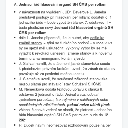
Jednací řád hlasování orgánů SH ČMS per rollam
v návaznosti na vyjádření JUDr. Deverové L. Janeba
představil
postupy při hlasování per rollam
: dodatek č. 1
jednacího řádu – bude vypuštěn článek 7, odstavec II =
bude předložen nový
Jednací řád hlasování orgánů SH
ČMS per rollam
dále L. Janeba připomněl, že je nutné, aby
došlo ke
změně stanov
= týká se funkčního období – v roce 2021
by se sjezd měl uskutečnit, výkonný výbor by se měl
vyjádřit k revokaci usnesení, změně stanov a k novému
termínu a harmonogramu konání sjezdu
J. Salivar namítl, že stále není jasné stanovisko soudu
k předchozím právním krokům, uvedl, že zásah do stanov
považuje až za poslední možnou cestu
J. Slámečka uvedl, že současná zákonná stanoviska
nejsou platná pro stávající stav Sdružení SHČMS
M. Němečková dodala textovou úpravu k článku II,
odstavec 2 jednacího řádu:
Jednat a rozhodovat
způsobem per rollam, lze zejména v naléhavých nebo
neodkladných záležitostech,
pokud nelze učinit jinak
.
všichni členové vedení se shodli, že platnost Jednacího
řádu hlasování orgánů SH ČMS per rollam bude do
12.
2021
R. Dudek navrhl neomezovat rozhodování pouze na per