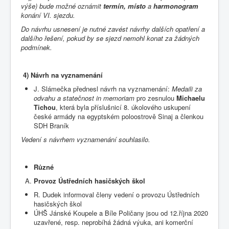
výše) bude možné oznámit
termín, místo
a
harmonogram
konání VI. sjezdu.
Do návrhu usnesení je nutné zavést návrhy dalších opatření a
dalšího řešení, pokud by se sjezd nemohl konat za žádných
podmínek.
4)
Návrh na vyznamenání
J. Slámečka přednesl návrh na vyznamenání:
Medaili za
odvahu a statečnost in memoriam
pro zesnulou
Michaelu
Tichou
, která byla příslušnicí 8. úkolového uskupení
české armády na egyptském poloostrově Sinaj a členkou
SDH Braník
Vedení s návrhem vyznamenání souhlasilo.
Různé
Provoz Ústředních hasičských škol
R. Dudek informoval členy vedení o provozu Ústředních
hasičských škol
ÚHŠ Jánské Koupele a Bíle Poličany jsou od 12.října 2020
uzavřené, resp. neprobíhá žádná výuka, ani komerční