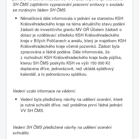
SH ČMS zajištěním vypracování pracovní smlouvy v souladu
se mzdovým řádem SH ČMS.
Němečková dále informovala o jednání se starostou KSH
Královéhradeckého kraje na téma aktuálního stavu podání
žádosti do investičního grantu MV GŘ Účelem žádosti o
dotaci je vzdělávací středisko KSH Královéhradeckého
kraje v Bílých Poličanech a areálu, který je majetkem KSH
Královéhradeckého kraje včetně pozemků. Žádost byla
zpracována a řádně podána. Dále informovala, že
z rozhodnutí KSH Královéhradeckého kraje bude půjčka,
kterou SH ČMS poskytlo KSH ve výši 150 000 Kč
doplacena dříve, jednorázově, než ukládá splátkový
kalendář, a to jednorázovou splátkou.
Vedení vzalo informace na vědomí.
Vedení byla předloženy návrhy na udělení ocenění, které
je nutné schválit dříve, než proběhne první řádné jednání
VV SH ČMS.
Vedení SH ČMS předložené návrhy na udělení ocenění
schválilo.