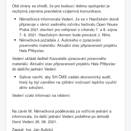
Obě strany se shodli, že pro budoucí dobrou spolupráci je
nezbytná zejména pravidelná vzájemná komunikace.
Němečková informovala Vedení, že se v Hasičském domě
připravuje v rámci sedmého ročníku festivalu Open House
Praha 2021 otevření pro veřejnost o víkendu 7. a 8. srpna
7. 8. 2021. Hasičským domem bude provázet J. Nitra.
Němečková požádala J. Aulického o zpracování
písemného materiálu: Aktuální stav připravenosti projektu
Hala Přibyslav.
Vedení ukládá řediteli Kanceláře zpracování písemného
materiálu: Aktuální stav připravenosti projektu Hala Přibyslav
do dalšího jednání Vedení.
Salivar navrhl, aby SH ČMS zadalo ekonomický audit,
který by byl zaměřen na zjištění možností lepšího využití
aktiv sdružení.
Vedení vzalo informaci na vědomí.
Na závěr M. Němečková poděkovala za vstřícné jednání a
informovala, že další jednání Vedení proběhne po dohodě
členů Vedení 26. 08. 2021.
Zapsal: Ing. Jan Aulický