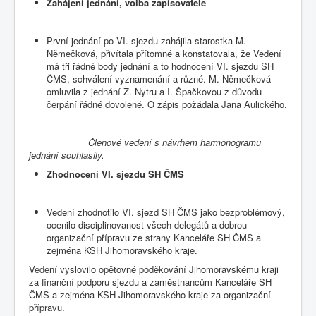
Zahájení jednání, volba zapisovatele
První jednání po VI. sjezdu zahájila starostka M.
Němečková, přivítala přítomné a konstatovala, že Vedení
má tři řádné body jednání a to hodnocení VI. sjezdu SH
ČMS, schválení vyznamenání a různé. M. Němečková
omluvila z jednání Z. Nytru a I. Špačkovou z důvodu
čerpání řádné dovolené. O zápis požádala Jana Aulického.
Členové vedení s návrhem harmonogramu
jednání souhlasily.
Zhodnocení VI. sjezdu SH ČMS
Vedení zhodnotilo VI. sjezd SH ČMS jako bezproblémový,
ocenilo disciplinovanost všech delegátů a dobrou
organizační přípravu ze strany Kanceláře SH ČMS a
zejména KSH Jihomoravského kraje.
Vedení vyslovilo opětovné poděkování Jihomoravskému kraji
za finanční podporu sjezdu a zaměstnancům Kanceláře SH
ČMS a zejména KSH Jihomoravského kraje za organizační
přípravu.