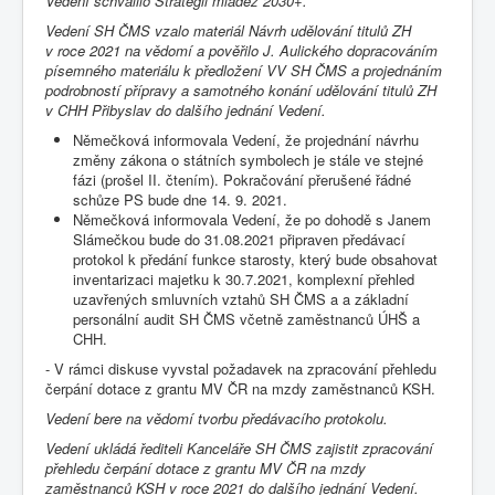
Vedení schválilo Strategii mládež 2030+.
Vedení SH ČMS vzalo materiál Návrh udělování titulů ZH
v roce 2021 na vědomí a pověřilo J. Aulického dopracováním
písemného materiálu k předložení VV SH ČMS a projednáním
podrobností přípravy a samotného konání udělování titulů ZH
v CHH Přibyslav do dalšího jednání Vedení.
Němečková informovala Vedení, že projednání návrhu
změny zákona o státních symbolech je stále ve stejné
fázi (prošel II. čtením). Pokračování přerušené řádné
schůze PS bude dne 14. 9. 2021.
Němečková informovala Vedení, že po dohodě s Janem
Slámečkou bude do 31.08.2021 připraven předávací
protokol k předání funkce starosty, který bude obsahovat
inventarizaci majetku k 30.7.2021, komplexní přehled
uzavřených smluvních vztahů SH ČMS a a základní
personální audit SH ČMS včetně zaměstnanců ÚHŠ a
CHH.
- V rámci diskuse vyvstal požadavek na zpracování přehledu
čerpání dotace z grantu MV ČR na mzdy zaměstnanců KSH.
Vedení bere na vědomí tvorbu předávacího protokolu.
Vedení ukládá řediteli Kanceláře SH ČMS zajistit zpracování
přehledu čerpání dotace z grantu MV ČR na mzdy
zaměstnanců KSH v roce 2021 do dalšího jednání Vedení.