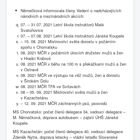
Němečková informovala členy Vedení o nadcházejících
národních a mezinárodních akcích:
07. – 31.07. 2021 Letní škola instruktorů Malé
Svatoňovice
07. – 07.08. 2021 Letní škola instruktorů Jánské Koupele
– 15. 08. 2021 Mistrovství světa dorostu v požárním
sportu v Chorvatsku
08. 2021 MČR v požárních útocích družstev mužů a žen
v Hradci Králové
08. 2021 MČR v běhu na 100 m s překážkami mužů a žen
v Ostravě
08. 2021 MČR ve výstupu na věž mužů, žen a dorostu
v Širokém Dolu
08. 2021 MČR TFA ve Svitavách
08 – 05. 09. 2021 Mistrovství světa mužů a žen
v Kazachstánu
– 12. 09. 2021 MČR záchranných psů, psovodů
MS Chorvatsko: počet členů delegace 34, vedoucí delegace –
M. Němečková, doprava autobusem – zajistí ÚHŠ Jánské
Koupele.
MS Kazachstán: počet členů delegace 40, vedoucí delegace
Zdeněk Nytra, doprava letecky – vládní letadlo Slovenské