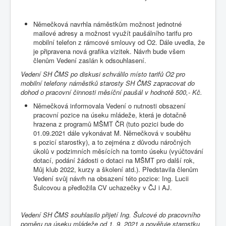
Němečková navrhla náměstkům možnost jednotné
mailové adresy a možnost využít paušálního tarifu pro
mobilní telefon z rámcové smlouvy od O2. Dále uvedla, že
je připravena nová grafika vizitek. Návrh bude všem
členům Vedení zaslán k odsouhlasení.
Vedení SH ČMS po diskusi schválilo místo tarifů O2 pro
mobilní telefony náměstků starosty SH ČMS zapracovat do
dohod o pracovní činnosti měsíční paušál v hodnotě 500,- Kč.
Němečková informovala Vedení o nutnosti obsazení
pracovní pozice na úseku mládeže, která je dotačně
hrazena z programů MŠMT ČR (tuto pozici bude do
01.09.2021 dále vykonávat M. Němečková v souběhu
s pozicí starostky), a to zejména z důvodu náročných
úkolů v podzimních měsících na tomto úseku (vyúčtování
dotací, podání žádosti o dotaci na MŠMT pro další rok,
Můj klub 2022, kurzy a školení atd.). Představila členům
Vedení svůj návrh na obsazení této pozice: Ing. Lucii
Šulcovou a předložila CV uchazečky v ČJ i AJ.
Vedení SH ČMS souhlasilo přijetí Ing. Šulcové do pracovního
poměru na úseku mládeže od 1. 9. 2021 a pověřuje starostku