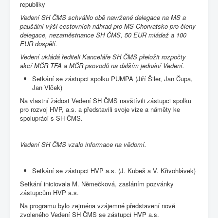
republiky
Vedení SH ČMS schválilo obě navržené delegace na MS a
paušální výši cestovních náhrad pro MS Chorvatsko pro členy
delegace, nezaměstnance SH ČMS, 50 EUR mládež a 100
EUR dospělí.
Vedení ukládá řediteli Kanceláře SH ČMS přeložit rozpočty
akcí MČR TFA a MČR psovodů na dalším jednání Vedení.
Setkání se zástupci spolku PUMPA (Jiří Šiler, Jan Čupa,
Jan Vlček)
Na vlastní žádost Vedení SH ČMS navštívili zástupci spolku
pro rozvoj HVP, a.s. a představili svoje vize a náměty ke
spolupráci s SH ČMS.
Vedení SH ČMS vzalo informace na vědomí.
Setkání se zástupci HVP a.s. (J. Kubeš a V. Křivohlávek)
Setkání iniciovala M. Němečková, zasláním pozvánky
zástupcům HVP a.s.
Na programu bylo zejména vzájemné představení nově
zvoleného Vedení SH ČMS se zástupci HVP a.s.