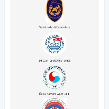
Česká rada dětí a mládeže
Sdružení sportovních svazů
Český národní výbor CTIF