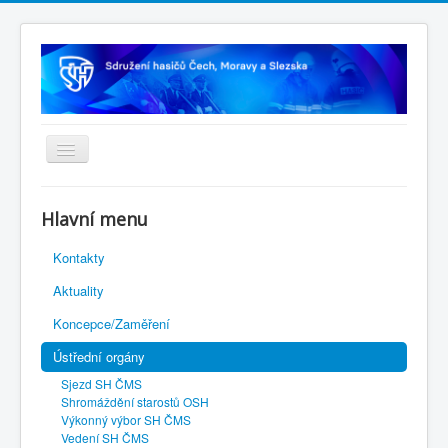
Úvodní stránka
Hlavní menu
Rejstřík sportu
Kontakty
Novelizace Stanov SH ČMS
Aktuality
Plán činnosti 2026
Koncepce/Zaměření
Kalendář akcí
Ústřední orgány
Výhody pro členy
Sjezd SH ČMS
Portál REDENOX
Shromáždění starostů OSH
Výkonný výbor SH ČMS
Vedení SH ČMS