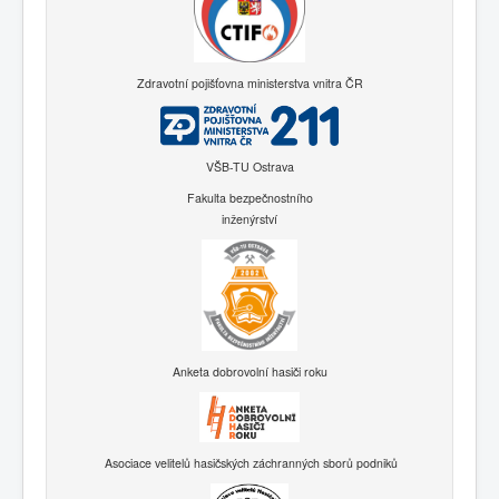
Zdravotní pojišťovna ministerstva vnitra ČR
VŠB-TU Ostrava
Fakulta bezpečnostního
inženýrství
Anketa dobrovolní hasiči roku
Asociace velitelů hasičských záchranných sborů podniků