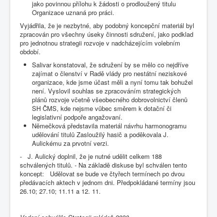
jako povinnou přílohu k žádosti o prodloužený titulu
Organizace uznaná pro práci.
Vyjádřila, že je nezbytné, aby podobný koncepční materiál byl
zpracován pro všechny úseky činnosti sdružení, jako podklad
pro jednotnou strategii rozvoje v nadcházejícím volebním
období.
Salivar konstatoval, že sdružení by se mělo co nejdříve
zajímat o členství v Radě vlády pro nestátní neziskové
organizace, kde jsme účast měli a nyní tomu tak bohužel
není. Vyslovil souhlas se zpracováním strategických
plánů rozvoje včetně všeobecného dobrovolnictví členů
SH ČMS, kde nejsme vůbec směrem k dotační či
legislativní podpoře angažovaní.
Němečková představila materiál návrhu harmonogramu
udělování titulů Zasloužilý hasič a poděkovala J.
Aulickému za prvotní verzi.
- J. Aulický doplnil, že je nutné udělit celkem 188
schválených titulů. - Na základě diskuse byl schválen tento
koncept: Udělovat se bude ve čtyřech termínech po dvou
předávacích aktech v jednom dni. Předpokládané termíny jsou
26.10; 27.10; 11.11 a 12. 11.