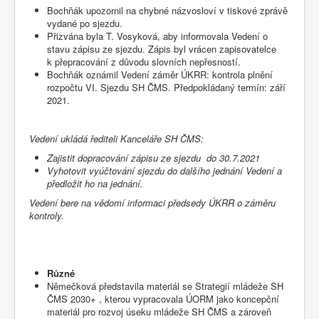
Bochňák upozornil na chybné názvosloví v tiskové zprávě
vydané po sjezdu.
Přizvána byla T. Vosyková, aby informovala Vedení o
stavu zápisu ze sjezdu. Zápis byl vrácen zapisovatelce
k přepracování z důvodu slovních nepřesností.
Bochňák oznámil Vedení záměr ÚKRR: kontrola plnění
rozpočtu VI. Sjezdu SH ČMS. Předpokládaný termín: září
2021.
Vedení ukládá řediteli Kanceláře SH ČMS:
Zajistit dopracování zápisu ze sjezdu do 30.7.2021
Vyhotovit vyúčtování sjezdu do dalšího jednání Vedení a
předložit ho na jednání.
Vedení bere na vědomí informaci předsedy ÚKRR o záměru
kontroly.
Různé
Němečková představila materiál se Strategií mládeže SH
ČMS 2030+ , kterou vypracovala ÚORM jako koncepční
materiál pro rozvoj úseku mládeže SH ČMS a zároveň