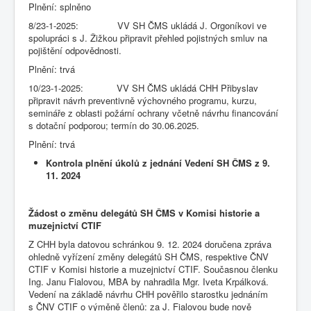
Plnění: splněno
8/23-1-2025: VV SH ČMS ukládá J. Orgoníkovi ve
spolupráci s J. Žižkou připravit přehled pojistných smluv na
pojištění odpovědnosti.
Plnění: trvá
10/23-1-2025: VV SH ČMS ukládá CHH Přibyslav
připravit návrh preventivně výchovného programu, kurzu,
semináře z oblasti požární ochrany včetně návrhu financování
s dotační podporou; termín do 30.06.2025.
Plnění: trvá
Kontrola plnění úkolů z jednání Vedení SH ČMS z 9.
11. 2024
Žádost o změnu delegátů SH ČMS v Komisi historie a
muzejnictví CTIF
Z CHH byla datovou schránkou 9. 12. 2024 doručena zpráva
ohledně vyřízení změny delegátů SH ČMS, respektive ČNV
CTIF v Komisi historie a muzejnictví CTIF. Současnou členku
Ing. Janu Fialovou, MBA by nahradila Mgr. Iveta Krpálková.
Vedení na základě návrhu CHH pověřilo starostku jednáním
s ČNV CTIF o výměně členů: za J. Fialovou bude nově