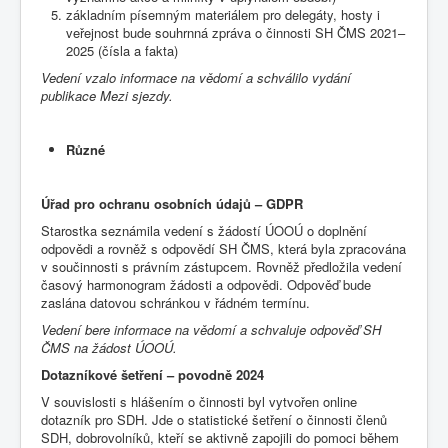
základním písemným materiálem pro delegáty, hosty i
veřejnost bude souhrnná zpráva o činnosti SH ČMS 2021–
2025 (čísla a fakta)
Vedení vzalo informace na vědomí a schválilo vydání
publikace Mezi sjezdy.
Různé
Úřad pro ochranu osobních údajů – GDPR
Starostka seznámila vedení s žádostí ÚOOÚ o doplnění
odpovědi a rovněž s odpovědí SH ČMS, která byla zpracována
v součinnosti s právním zástupcem. Rovněž předložila vedení
časový harmonogram žádosti a odpovědi. Odpověď bude
zaslána datovou schránkou v řádném termínu.
Vedení bere informace na vědomí a schvaluje odpověď SH
ČMS na žádost ÚOOÚ.
Dotazníkové šetření – povodně 2024
V souvislosti s hlášením o činnosti byl vytvořen online
dotazník pro SDH. Jde o statistické šetření o činnosti členů
SDH, dobrovolníků, kteří se aktivně zapojili do pomoci během