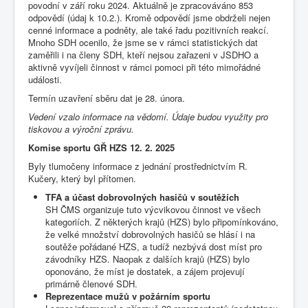
povodní v září roku 2024. Aktuálně je zpracováváno 853
odpovědí (údaj k 10.2.). Kromě odpovědí jsme obdrželi nejen
cenné informace a podněty, ale také řadu pozitivních reakcí.
Mnoho SDH ocenilo, že jsme se v rámci statistických dat
zaměřili i na členy SDH, kteří nejsou zařazeni v JSDHO a
aktivně vyvíjeli činnost v rámci pomoci při této mimořádné
události.
Termín uzavření sběru dat je 28. února.
Vedení vzalo informace na vědomí. Údaje budou využity pro
tiskovou a výroční zprávu.
Komise sportu GŘ HZS 12. 2. 2025
Byly tlumočeny informace z jednání prostřednictvím R.
Kučery, který byl přítomen.
TFA a účast dobrovolných hasičů v soutěžích
SH ČMS organizuje tuto výcvikovou činnost ve všech
kategoriích. Z některých krajů (HZS) bylo připomínkováno,
že velké množství dobrovolných hasičů se hlásí i na
soutěže pořádané HZS, a tudíž nezbývá dost míst pro
závodníky HZS. Naopak z dalších krajů (HZS) bylo
oponováno, že míst je dostatek, a zájem projevují
primárně členové SDH.
Reprezentace mužů v požárním sportu