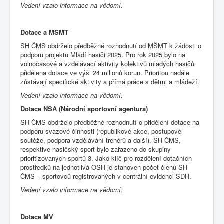
Vedení vzalo informace na vědomí.
Dotace a MŠMT
SH ČMS obdrželo předběžné rozhodnutí od MŠMT k žádosti o
podporu projektu Mladí hasiči 2025. Pro rok 2025 bylo na
volnočasové a vzdělávací aktivity kolektivů mladých hasičů
přidělena dotace ve výši 24 milionů korun. Prioritou nadále
zůstávají specifické aktivity a přímá práce s dětmi a mládeží.
Vedení vzalo informace na vědomí.
Dotace NSA (Národní sportovní agentura)
SH ČMS obdrželo předběžné rozhodnutí o přidělení dotace na
podporu svazové činnosti (republikové akce, postupové
soutěže, podpora vzdělávání trenérů a další). SH ČMS,
respektive hasičský sport bylo zařazeno do skupiny
prioritizovaných sportů 3. Jako klíč pro rozdělení dotačních
prostředků na jednotlivá OSH je stanoven počet členů SH
ČMS – sportovců registrovaných v centrální evidenci SDH.
Vedení vzalo informace na vědomí.
Dotace MV