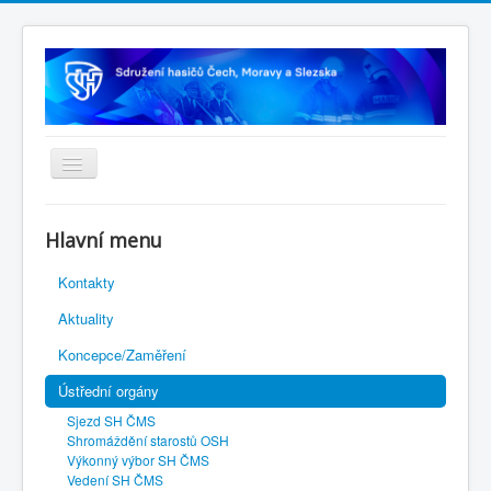
Úvodní stránka
Hlavní menu
Rejstřík sportu
Kontakty
Novelizace Stanov SH ČMS
Aktuality
Plán činnosti 2026
Koncepce/Zaměření
Kalendář akcí
Ústřední orgány
Výhody pro členy
Sjezd SH ČMS
Portál REDENOX
Shromáždění starostů OSH
Výkonný výbor SH ČMS
Vedení SH ČMS