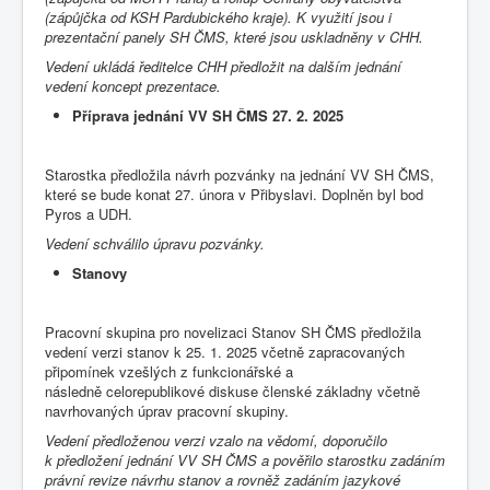
(zápůjčka od KSH Pardubického kraje). K využití jsou i
prezentační panely SH ČMS, které jsou uskladněny v CHH.
Vedení ukládá ředitelce CHH předložit na dalším jednání
vedení koncept prezentace.
Příprava jednání VV SH ČMS 27. 2. 2025
Starostka předložila návrh pozvánky na jednání VV SH ČMS,
které se bude konat 27. února v Přibyslavi. Doplněn byl bod
Pyros a UDH.
Vedení schválilo úpravu pozvánky.
Stanovy
Pracovní skupina pro novelizaci Stanov SH ČMS předložila
vedení verzi stanov k 25. 1. 2025 včetně zapracovaných
připomínek vzešlých z funkcionářské a
následně celorepublikové diskuse členské základny včetně
navrhovaných úprav pracovní skupiny.
Vedení předloženou verzi vzalo na vědomí, doporučilo
k předložení jednání VV SH ČMS a pověřilo starostku zadáním
právní revize návrhu stanov a rovněž zadáním jazykové