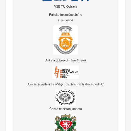
VŠB-TU Ostrava
Fakulta bezpečnostního
inženýrství
Anketa dobrovolní hasiči roku
Asociace velitelů hasičských záchranných sborů podniků
Česká hasičská jednota