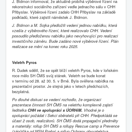
J. Bidmon informoval, že aktuálně probíhá výběrové řízení na
rekonstrukci sociálního zařízení vedle jednacího sálu v CHH
Přibyslav. Výběrové řízení zadalo CHH Přibyslav na základě
podkladů, které zajistil náměstek J. Bidmon.
J. Bidmon a M. Sojka předložili vedení jedinou nabídku, která
vzešla z výběrového řízení, které realizovalo CHH. Vedení
posoudilo předloženou nabídku jako nevyhovující pro realizaci
investičního záměru. Bude zadáno nové výběrové řízení. Plán
realizace se mění na konec roku 2025.
Veletrh Pyros
R. Dudek sdělil, že se opět blíží veletrh Pyros, kde v loňském
roce mělo SH ČMS svůj stánek. Veletrh se bude konat
v termínu od 28. až 30. 5. v Brně. Byla ověřena nabídka na
prezentační prostor. Je stejná jako v letech předchozích,
bezplatná.
Po dlouhé diskusi se vedení rozhodlo, že organizaci
prezentace činnosti SH ČMS na veletrhu komplexně zajistí
ředitelka
CHH ve spolupráci s ÚORHiM.
Vhodné je o
spolupráci požádat i Sekci sběratelů při CHH. Předpokládá se
účast 2 osob, realizátorů. SH ČMS dodá propagační předměty
a materiály: rollup SH ČMS a rollupy Rescue camp a Prevence
(zápůjčka od MSH Praha) a rollup Ochrany obyvatelstva