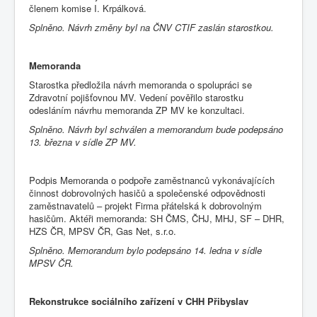
členem komise I. Krpálková.
Splněno. Návrh změny byl na ČNV CTIF zaslán starostkou.
Memoranda
Starostka předložila návrh memoranda o spolupráci se
Zdravotní pojišťovnou MV. Vedení pověřilo starostku
odesláním návrhu memoranda ZP MV ke konzultaci.
Splněno. Návrh byl schválen a memorandum bude podepsáno
13. března v sídle ZP MV.
Podpis Memoranda o podpoře zaměstnanců vykonávajících
činnost dobrovolných hasičů a společenské odpovědnosti
zaměstnavatelů – projekt Firma přátelská k dobrovolným
hasičům. Aktéři memoranda: SH ČMS, ČHJ, MHJ, SF – DHR,
HZS ČR, MPSV ČR, Gas Net, s.r.o.
Splněno. Memorandum bylo podepsáno 14. ledna v sídle
MPSV ČR.
Rekonstrukce sociálního zařízení v CHH Přibyslav