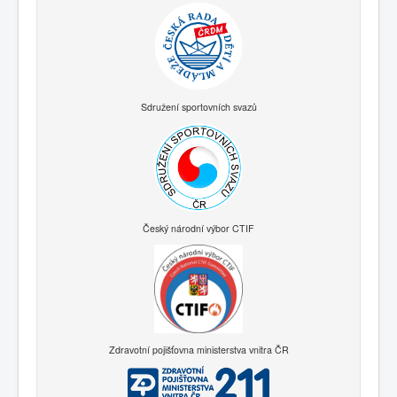
Sdružení sportovních svazů
Český národní výbor CTIF
Zdravotní pojišťovna ministerstva vnitra ČR