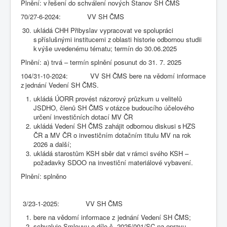
Plnění: v řešení do schválení nových Stanov SH ČMS
70/27-6-2024: VV SH ČMS
ukládá CHH Přibyslav vypracovat ve spolupráci
s příslušnými institucemi z oblasti historie odbornou studii
k výše uvedenému tématu; termín do 30.06.2025
Plnění: a) trvá – termín splnění posunut do 31. 7. 2025
104/31-10-2024: VV SH ČMS bere na vědomí informace
z jednání Vedení SH ČMS.
ukládá ÚORR provést názorový průzkum u velitelů
JSDHO, členů SH ČMS v otázce budoucího účelového
určení investičních dotací MV ČR
ukládá Vedení SH ČMS zahájit odbornou diskusi s HZS
ČR a MV ČR o investičním dotačním titulu MV na rok
2026 a další;
ukládá starostům KSH sběr dat v rámci svého KSH –
požadavky SDOO na investiční materiálové vybavení.
Plnění: splněno
3/23-1-2025: VV SH ČMS
bere na vědomí informace z jednání Vedení SH ČMS;
schvaluje Smlouvu o dílo č. 2025/001/SC na opravu