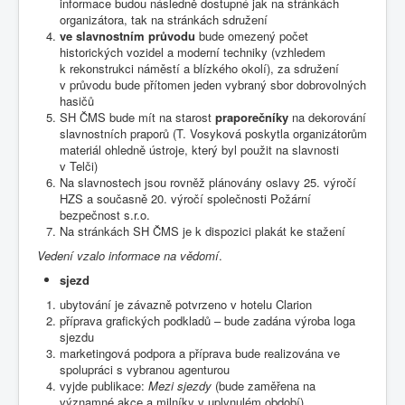
informace budou následně dostupné jak na stránkách
organizátora, tak na stránkách sdružení
ve slavnostním průvodu
bude omezený počet
historických vozidel a moderní techniky (vzhledem
k rekonstrukci náměstí a blízkého okolí), za sdružení
v průvodu bude přítomen jeden vybraný sbor dobrovolných
hasičů
SH ČMS bude mít na starost
praporečníky
na dekorování
slavnostních praporů (T. Vosyková poskytla organizátorům
materiál ohledně ústroje, který byl použit na slavnosti
v Telči)
Na slavnostech jsou rovněž plánovány oslavy 25. výročí
HZS a současně 20. výročí společnosti Požární
bezpečnost s.r.o.
Na stránkách SH ČMS je k dispozici plakát ke stažení
Vedení vzalo informace na vědomí
.
sjezd
ubytování je závazně potvrzeno v hotelu Clarion
příprava grafických podkladů – bude zadána výroba loga
sjezdu
marketingová podpora a příprava bude realizována ve
spolupráci s vybranou agenturou
vyjde publikace:
Mezi sjezdy
(bude zaměřena na
významné akce a milníky v uplynulém období)