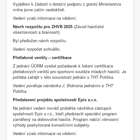
Vyjádření k žádosti o dotační podporu z grantů Ministerstva
vnitra jsme zatím neobdrželi.
Vedení vzalo informace na vědomí.
Návrh rozpočtu pro ZHVB
2025
(Závod hasičské
všestrannosti a brannosti)
Byl předložen návrh rozpočtu.
Vedení rozpočet schválilo.
Přetlakové ventily – certifikace
Z jednání ÚORM vzešel požadavek k řešení certifikace
přetlakových ventilů pro sportovní soutěže mladých hasičů. Je
potřeba zahájit v této souvislosti jednání s THT Polička.
Vedení pověřuje náměstka J. Bidmona jednáním s THT
Polička.
Představení projektu společností Epix s.r.o.
Na jednání vedení rovněž proběhla návštěva zástupců
společnosti Epix s.r.o., kteří představili speciální program
zaměřený na dobrovolné hasiče. Program nabízí věrnostní
výhody poskytované komerčními subjekty.
Vedení vzalo informace na vědomí.