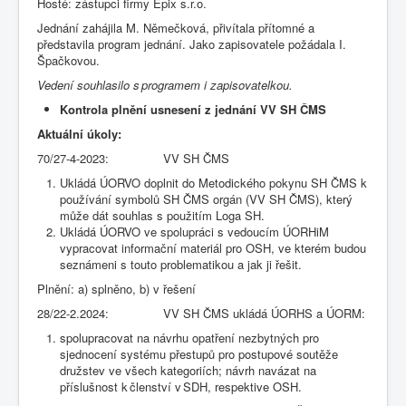
Hosté: zástupci firmy Epix s.r.o.
Jednání zahájila M. Němečková, přivítala přítomné a
představila program jednání. Jako zapisovatele požádala I.
Špačkovou.
Vedení souhlasilo s programem i zapisovatelkou.
Kontrola plnění usnesení
z jednání VV SH ČMS
Aktuální úkoly:
70/27-4-2023: VV SH ČMS
Ukládá ÚORVO doplnit do Metodického pokynu SH ČMS k
používání symbolů SH ČMS orgán (VV SH ČMS), který
může dát souhlas s použitím Loga SH.
Ukládá ÚORVO ve spolupráci s vedoucím ÚORHiM
vypracovat informační materiál pro OSH, ve kterém budou
seznámeni s touto problematikou a jak ji řešit.
Plnění: a) splněno, b) v řešení
28/22-2.2024: VV SH ČMS ukládá ÚORHS a ÚORM:
spolupracovat na návrhu opatření nezbytných pro
sjednocení systému přestupů pro postupové soutěže
družstev ve všech kategoriích; návrh navázat na
příslušnost k členství v SDH, respektive OSH.