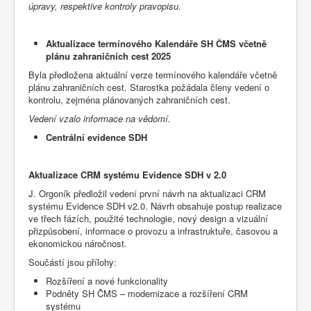
úpravy, respektive kontroly pravopisu.
Aktualizace termínového Kalendáře SH ČMS včetně
plánu zahraničních cest 2025
Byla předložena aktuální verze termínového kalendáře včetně
plánu zahraničních cest. Starostka požádala členy vedení o
kontrolu, zejména plánovaných zahraničních cest.
Vedení vzalo informace na vědomí.
Centrální evidence SDH
Aktualizace CRM systému Evidence SDH v 2.0
J. Orgoník předložil vedení první návrh na aktualizaci CRM
systému Evidence SDH v2.0. Návrh obsahuje postup realizace
ve třech fázích, použité technologie, nový design a vizuální
přizpůsobení, informace o provozu a infrastruktuře, časovou a
ekonomickou náročnost.
Součástí jsou přílohy:
Rozšíření a nové funkcionality
Podněty SH ČMS – modernizace a rozšíření CRM
systému