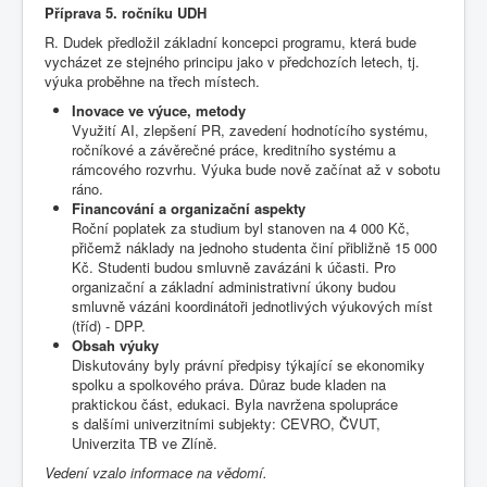
Příprava 5. ročníku UDH
R. Dudek předložil základní koncepci programu, která bude
vycházet ze stejného principu jako v předchozích letech, tj.
výuka proběhne na třech místech.
Inovace ve výuce, metody
Využití AI, zlepšení PR, zavedení hodnotícího systému,
ročníkové a závěrečné práce, kreditního systému a
rámcového rozvrhu. Výuka bude nově začínat až v sobotu
ráno.
Financování a organizační aspekty
Roční poplatek za studium byl stanoven na 4 000 Kč,
přičemž náklady na jednoho studenta činí přibližně 15 000
Kč. Studenti budou smluvně zavázáni k účasti. Pro
organizační a základní administrativní úkony budou
smluvně vázáni koordinátoři jednotlivých výukových míst
(tříd) - DPP.
Obsah výuky
Diskutovány byly právní předpisy týkající se ekonomiky
spolku a spolkového práva. Důraz bude kladen na
praktickou část, edukaci. Byla navržena spolupráce
s dalšími univerzitními subjekty: CEVRO, ČVUT,
Univerzita TB ve Zlíně.
Vedení vzalo informace na vědomí.