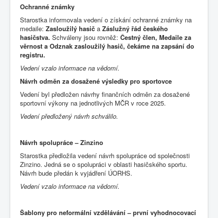
Ochranné známky
Starostka informovala vedení o získání ochranné známky na
medaile:
Zasloužilý hasič
a
Záslužný řád českého
hasičstva
.
Schváleny jsou rovněž:
Čestný člen
,
Medaile za
věrnost a Odznak zasloužilý hasič, čekáme na zapsání do
registru.
Vedení vzalo informace na vědomí.
Návrh odměn za dosažené výsledky pro sportovce
Vedení byl předložen návrhy finančních odměn za dosažené
sportovní výkony na jednotlivých MČR v roce 2025.
Vedení předložený návrh schválilo.
Návrh spolupráce – Zinzino
Starostka předložila vedení návrh spolupráce od společnosti
Zinzino. Jedná se o spolupráci v oblasti hasičského sportu.
Návrh bude předán k vyjádření ÚORHS.
Vedení vzalo informace na vědomí.
Šablony pro neformální vzdělávání – první vyhodnocovací