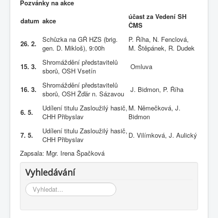
Pozvánky na akce
účast za Vedení SH
datum
akce
ČMS
Schůzka na GŘ HZS (brig.
P. Říha, N. Fenclová,
26. 2.
gen. D. Mikloš), 9:00h
M. Štěpánek, R. Dudek
Shromáždění představitelů
15. 3.
Omluva
sborů, OSH Vsetín
Shromáždění představitelů
16. 3.
J. Bidmon, P. Říha
sborů, OSH Žďár n. Sázavou
Udílení titulu Zasloužilý hasič,
M. Němečková, J.
6. 5.
CHH Přibyslav
Bidmon
Udílení titulu Zasloužilý hasič,
7. 5.
D. Vilímková, J. Aulický
CHH Přibyslav
Zapsala: Mgr. Irena Špačková
Vyhledávání
Vyhledávání...