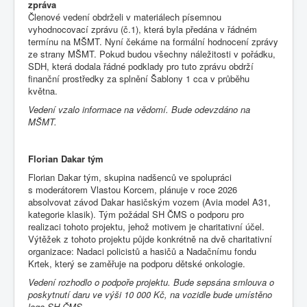
zpráva
Členové vedení obdrželi v materiálech písemnou
vyhodnocovací zprávu (č.1), která byla předána v řádném
termínu na MŠMT. Nyní čekáme na formální hodnocení zprávy
ze strany MŠMT. Pokud budou všechny náležitosti v pořádku,
SDH, která dodala řádné podklady pro tuto zprávu obdrží
finanční prostředky za splnění Šablony 1 cca v průběhu
května.
Vedení vzalo informace na vědomí. Bude odevzdáno na
MŠMT.
Florian Dakar tým
Florian Dakar tým, skupina nadšenců ve spolupráci
s moderátorem Vlastou Korcem, plánuje v roce 2026
absolvovat závod Dakar hasičským vozem (Avia model A31,
kategorie klasik). Tým požádal SH ČMS o podporu pro
realizaci tohoto projektu, jehož motivem je charitativní účel.
Výtěžek z tohoto projektu půjde konkrétně na dvě charitativní
organizace: Nadaci policistů a hasičů a Nadačnímu fondu
Krtek, který se zaměřuje na podporu dětské onkologie.
Vedení rozhodlo o podpoře projektu. Bude sepsána smlouva o
poskytnutí daru ve výši 10 000 Kč, na vozidle bude umístěno
logo SH ČMS.