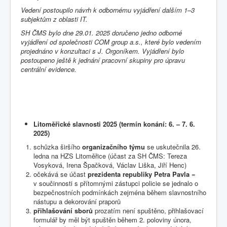
Vedení postoupilo návrh k odbornému vyjádření dalším 1–3
subjektům z oblasti IT.
SH ČMS bylo dne 29.01. 2025 doručeno jedno odborné
vyjádření od společnosti COM group a.s., které bylo vedením
projednáno v konzultaci s J. Orgoníkem. Vyjádření bylo
postoupeno ještě k jednání pracovní skupiny pro úpravu
centrální evidence.
Litoměřické slavnosti 2025 (termín konání: 6. – 7. 6.
2025)
schůzka širšího
organizačního týmu
se uskutečnila 26.
ledna na HZS Litoměřice (účast za SH ČMS: Tereza
Vosyková, Irena Špačková, Václav Liška, Jiří Henc)
očekává se účast
prezidenta republiky Petra Pavla
=
v součinnosti s přítomnými zástupci policie se jednalo o
bezpečnostních podmínkách zejména během slavnostního
nástupu a dekorování praporů
přihlašování sborů
prozatím není spuštěno, přihlašovací
formulář by měl být spuštěn během 2. poloviny února,