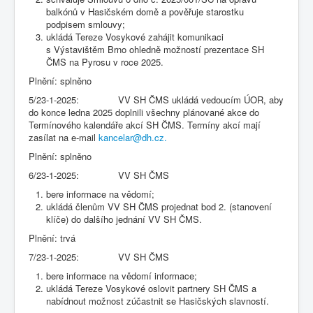
balkónů v Hasičském domě a pověřuje starostku
podpisem smlouvy;
ukládá Tereze Vosykové zahájit komunikaci
s Výstavištěm Brno ohledně možností prezentace SH
ČMS na Pyrosu v roce 2025.
Plnění: splněno
5/23-1-2025: VV SH ČMS ukládá vedoucím ÚOR, aby
do konce ledna 2025 doplnili všechny plánované akce do
Termínového kalendáře akcí SH ČMS. Termíny akcí mají
zasílat na e-mail
kancelar@dh.cz
.
Plnění: splněno
6/23-1-2025: VV SH ČMS
bere informace na vědomí;
ukládá členům VV SH ČMS projednat bod 2. (stanovení
klíče) do dalšího jednání VV SH ČMS.
Plnění: trvá
7/23-1-2025: VV SH ČMS
bere informace na vědomí informace;
ukládá Tereze Vosykové oslovit partnery SH ČMS a
nabídnout možnost zúčastnit se Hasičských slavností.