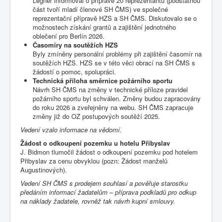
Legner informoval o přípravě 20 reprezentantů (podstatnou
část tvoří mladí členové SH ČMS) ve společné
reprezentační přípravě HZS a SH ČMS. Diskutovalo se o
možnostech získání grantů a zajištění jednotného
oblečení pro Berlín 2026.
Časomíry na soutěžích HZS
Byly zmíněny personální problémy při zajištění časomír na
soutěžích HZS. HZS se v této věci obrací na SH ČMS s
žádostí o pomoc, spolupráci.
Technická příloha směrnice požárního sportu
Návrh SH ČMS na změny v technické příloze pravidel
požárního sportu byl schválen. Změny budou zapracovány
do roku 2026 a zveřejněny na webu. SH ČMS zapracuje
změny již do OZ postupových soutěží 2025.
Vedení vzalo informace na vědomí.
Žádost o odkoupení pozemku u hotelu Přibyslav
J. Bidmon tlumočil žádost o odkoupení pozemku pod hotelem
Přibyslav za cenu obvyklou (pozn: Žádost manželů
Augustinových).
Vedení SH ČMS s prodejem souhlasí a pověřuje starostku
předáním informací žadatelům – příprava podkladů pro odkup
na náklady žadatele, rovněž tak návrh kupní smlouvy.