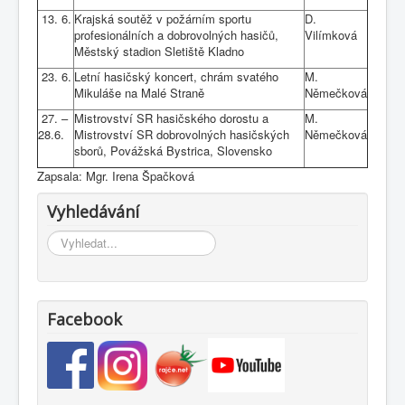
13. 6.
Krajská soutěž v požárním sportu
D.
profesionálních a dobrovolných hasičů,
Vilímková
Městský stadion Sletiště Kladno
23. 6.
Letní hasičský koncert, chrám svatého
M.
Mikuláše na Malé Straně
Němečková
27. –
Mistrovství SR hasičského dorostu a
M.
28.6.
Mistrovství SR dobrovolných hasičských
Němečková
sborů, Povážská Bystrica, Slovensko
Zapsala: Mgr. Irena Špačková
Vyhledávání
Vyhledávání...
Facebook