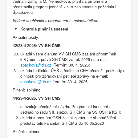
Jednání zahájila M. Němečková, přivítala přítomné a
představila program jednání. Jako zapisovatele požádala I.
Špačkovou.
Vedení souhlasilo s programem i zapisovatelkou.
Kontrola plnění usnesení
Aktuální úkoly:
42/23-4-2026: VV SH ČMS
ukládá všem členům VV SH ČMS zaslání připomínek
k Výroční zprávě SH ČMS za rok 2025 na e-mail
spackova@dh.cz
.
Termín: 30. 4. 2026;
ukládá ředitelům ÚHŠ a ředitelce CHH předložit podklady o
činnosti pro zpracování pětileté zprávy na e-mail:
spackova@dh.cz
.Termín: 30. 4. 2026
Plnění: splněno
44/23-4-2026: VV SH ČMS
schvaluje předložení návrhu Programu, Usnesení a
Jednacího řádu VII. sjezdu SH ČMS na SS OSH a KSH;
ukládá starostům OSH zaslat zprávu ze shromáždění
představitelů kanceláři SH ČMS do 10.05.2026
Plnění: splněno