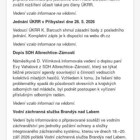
zvážit rozšíření účasti také pro členy ÚKRR.
Vedení vzalo informace na vědomí.
Jednání ÚKRR v Přibyslavi dne 28. 5. 2026
Vedoucí ÚKRR K. Barcuch shrnul zásadní body z posledního
jednání. Kompletní zápis je k dispozici na webu dh.cz
Vedení vzalo informace na vědomí.
Dopis SDH Albrechtice–Zámostí
Náměstkyně D. Vilímková informovala vedení o dopisu paní
Evy Vahalové z SDH Albrechtice–Zámostí, který se týkal
běžné provozní agendy související s činností vedoucích
kolektivů mladých hasičů. Vzhledem k tomu, že řešení této
problematiky spadá do působnosti okresních a krajských
odborných rad mládeže, byl podnět postoupen k vyřízení
příslušným odborným radám.
Vedení vzalo informaci na vědomí.
Vodní záchranná služba Brandýs nad Labem
Vedení bylo informováno o připravované soutěži ve vodním
záchranářství pro jednotky požární ochrany a složky
integrovaného záchranného systému, kterou ve dnech 18.–20.
září 2026 pořádá Vodní záchranná služba Brandýs nad Labem.