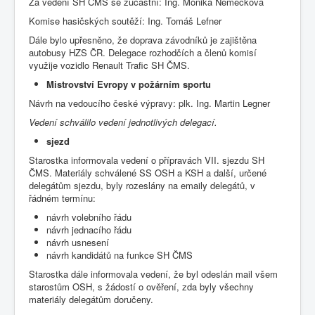
Za vedení SH ČMS se zúčastní: Ing. Monika Němečková
Komise hasičských soutěží: Ing. Tomáš Lefner
Dále bylo upřesněno, že doprava závodníků je zajištěna
autobusy HZS ČR. Delegace rozhodčích a členů komisí
využije vozidlo Renault Trafic SH ČMS.
Mistrovství Evropy v požárním sportu
Návrh na vedoucího české výpravy: plk. Ing. Martin Legner
Vedení schválilo vedení jednotlivých delegací.
sjezd
Starostka informovala vedení o přípravách VII. sjezdu SH
ČMS. Materiály schválené SS OSH a KSH a další, určené
delegátům sjezdu, byly rozeslány na emaily delegátů, v
řádném termínu:
návrh volebního řádu
návrh jednacího řádu
návrh usnesení
návrh kandidátů na funkce SH ČMS
Starostka dále informovala vedení, že byl odeslán mail všem
starostům OSH, s žádostí o ověření, zda byly všechny
materiály delegátům doručeny.