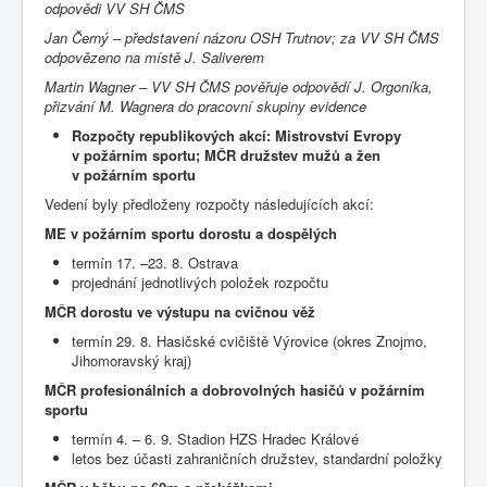
odpovědi VV SH ČMS
Jan Černý – představení názoru OSH Trutnov; za VV SH ČMS
odpovězeno na místě J. Saliverem
Martin Wagner – VV SH ČMS pověřuje odpovědí J. Orgoníka,
přizvání M. Wagnera do pracovní skupiny evidence
Rozpočty republikových akcí: Mistrovství Evropy
v požárním sportu; MČR družstev mužů a žen
v požárním sportu
Vedení byly předloženy rozpočty následujících akcí:
ME v požárním sportu dorostu a dospělých
termín 17. –23. 8. Ostrava
projednání jednotlivých položek rozpočtu
MČR dorostu ve výstupu na cvičnou věž
termín 29. 8. Hasičské cvičiště Výrovice (okres Znojmo,
Jihomoravský kraj)
MČR profesionálních a dobrovolných hasičů v požárním
sportu
termín 4. – 6. 9. Stadion HZS Hradec Králové
letos bez účasti zahraničních družstev, standardní položky