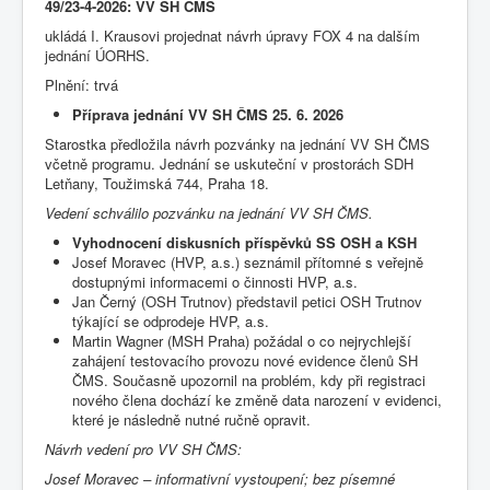
49/23-4-2026: VV SH ČMS
ukládá I. Krausovi projednat návrh úpravy FOX 4 na dalším
jednání ÚORHS.
Plnění: trvá
Příprava jednání VV SH ČMS 25. 6. 2026
Starostka předložila návrh pozvánky na jednání VV SH ČMS
včetně programu. Jednání se uskuteční v prostorách SDH
Letňany, Toužimská 744, Praha 18.
Vedení schválilo pozvánku na jednání VV SH ČMS.
Vyhodnocení diskusních příspěvků SS OSH a KSH
Josef Moravec (HVP, a.s.) seznámil přítomné s veřejně
dostupnými informacemi o činnosti HVP, a.s.
Jan Černý (OSH Trutnov) představil petici OSH Trutnov
týkající se odprodeje HVP, a.s.
Martin Wagner (MSH Praha) požádal o co nejrychlejší
zahájení testovacího provozu nové evidence členů SH
ČMS. Současně upozornil na problém, kdy při registraci
nového člena dochází ke změně data narození v evidenci,
které je následně nutné ručně opravit.
Návrh vedení pro VV SH ČMS:
Josef Moravec – informativní vystoupení; bez písemné