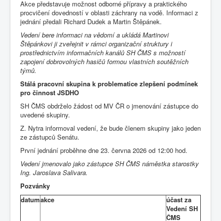
Akce představuje možnost odborné přípravy a praktického
procvičení dovedností v oblasti záchrany na vodě. Informaci z
jednání předali Richard Dudek a Martin Štěpánek.
Vedení bere informaci na vědomí a ukládá Martinovi
Štěpánkovi ji zveřejnit v rámci organizační struktury i
prostřednictvím informačních kanálů SH ČMS s možností
zapojení dobrovolných hasičů formou vlastních soutěžních
týmů.
Stálá pracovní skupina k problematice zlepšení podmínek
pro činnost JSDHO
SH ČMS obdrželo žádost od MV ČR o jmenování zástupce do
uvedené skupiny.
Z. Nytra informoval vedení, že bude členem skupiny jako jeden
ze zástupců Senátu.
První jednání proběhne dne 23. června 2026 od 12:00 hod.
Vedení jmenovalo jako zástupce SH ČMS náměstka starostky
Ing. Jaroslava Salivara.
Pozvánky
datum
akce
účast za
Vedení SH
ČMS