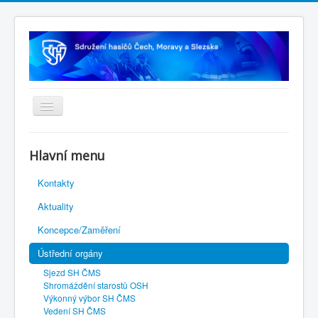
Úvodní stránka
Hlavní menu
Rejstřík sportu
Kontakty
Novelizace Stanov SH ČMS
Aktuality
Plán činnosti 2026
Koncepce/Zaměření
Kalendář akcí
Ústřední orgány
Výhody pro členy
Sjezd SH ČMS
Portál REDENOX
Shromáždění starostů OSH
Výkonný výbor SH ČMS
Vedení SH ČMS