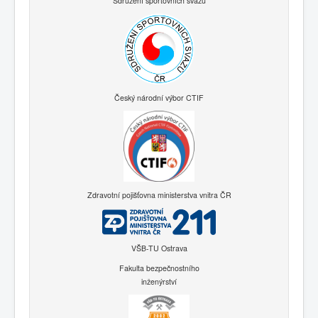
Sdružení sportovních svazů
Český národní výbor CTIF
Zdravotní pojišťovna ministerstva vnitra ČR
VŠB-TU Ostrava
Fakulta bezpečnostního
inženýrství