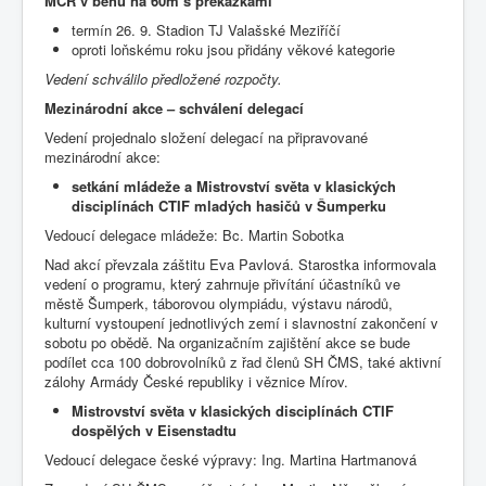
MČR v běhu na 60m s překážkami
termín 26. 9. Stadion TJ Valašské Meziříčí
oproti loňskému roku jsou přidány věkové kategorie
Vedení schválilo předložené rozpočty.
Mezinárodní akce – schválení delegací
Vedení projednalo složení delegací na připravované
mezinárodní akce:
setkání mládeže a Mistrovství světa v klasických
disciplínách CTIF mladých hasičů v Šumperku
Vedoucí delegace mládeže: Bc. Martin Sobotka
Nad akcí převzala záštitu Eva Pavlová. Starostka informovala
vedení o programu, který zahrnuje přivítání účastníků ve
městě Šumperk, táborovou olympiádu, výstavu národů,
kulturní vystoupení jednotlivých zemí i slavnostní zakončení v
sobotu po obědě. Na organizačním zajištění akce se bude
podílet cca 100 dobrovolníků z řad členů SH ČMS, také aktivní
zálohy Armády České republiky i věznice Mírov.
Mistrovství světa v klasických disciplínách CTIF
dospělých v Eisenstadtu
Vedoucí delegace české výpravy: Ing. Martina Hartmanová