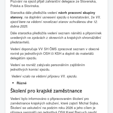
Pozvání na sjezd přijali zahraniční delegace ze Slovenska,
Polska a Slovinska.
Starostka dále předložila vedení
návrh pracovní skupiny
stanovy
, na doplnění usnesení sjezdu o konstatování, že
VII.
sjezd bere na vědomí novelizaci stanov schválenou dne 12.
dubna 2025.
Dále starostka předložila vedení seznam námětů a připomínek
uvedených ve zprávách z okresních a krajských shromáždění
představitelů.
Vedení doporučuje VV SH ČMS zpracovat seznam v obecné
rovině po jednotlivých OSH či KSH a doplnit do materiálů
delegátům sjezdu.
Vedení se rovněž zabývalo personálním zajištěním
jednotlivých komisí sjezdu.
Vedení vzalo na vědomí přípravu VII. sjezdu.
Různé
Školení pro krajské zaměstnance
Vedení bylo informováno o připravovaném školení pro
zaměstnance krajských sdružení, které zajistí Michal Sojka.
Školení se uskuteční na podzim roku 2026 a jeho cílem je
příprava seminářů pro jednotlivá OSH Karel Barcuch navrhl