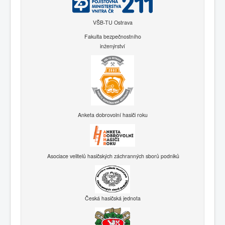
VŠB-TU Ostrava
Fakulta bezpečnostního
inženýrství
Anketa dobrovolní hasiči roku
Asociace velitelů hasičských záchranných sborů podniků
Česká hasičská jednota