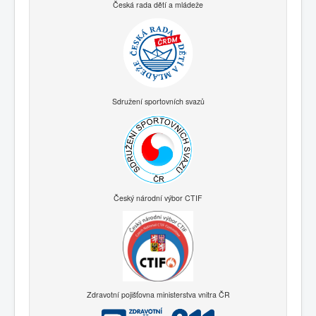
Česká rada dětí a mládeže
Sdružení sportovních svazů
Český národní výbor CTIF
Zdravotní pojišťovna ministerstva vnitra ČR