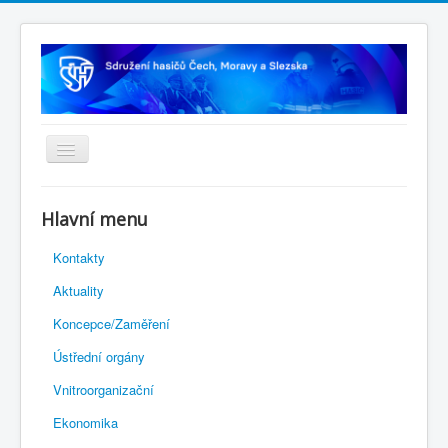
Úvodní stránka
Hlavní menu
Rejstřík sportu
Kontakty
Novelizace Stanov SH ČMS
Aktuality
Plán činnosti 2026
Koncepce/Zaměření
Kalendář akcí
Ústřední orgány
Výhody pro členy
Vnitroorganizační
Portál REDENOX
Ekonomika