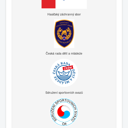
Hasičský záchranný sbor
Česká rada dětí a mládeže
Sdružení sportovních svazů