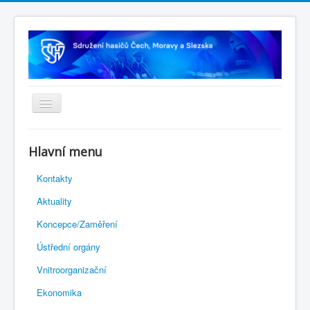
Úvodní stránka
Hlavní menu
Rejstřík sportu
Kontakty
Novelizace Stanov SH ČMS
Aktuality
Plán činnosti 2026
Koncepce/Zaměření
Kalendář akcí
Ústřední orgány
Výhody pro členy
Vnitroorganizační
Portál REDENOX
Ekonomika