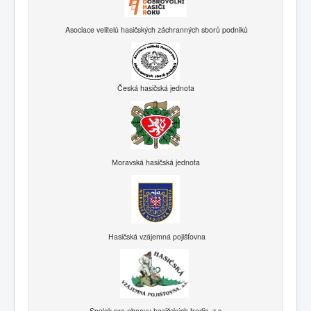
Asociace velitelů hasičských záchranných sborů podniků
Česká hasičská jednota
Moravská hasičská jednota
Hasičská vzájemná pojišťovna
Spolek pro obnovu hasičských tradic, z.s.