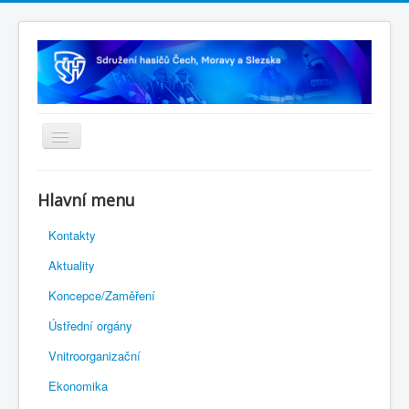
Úvodní stránka
Hlavní menu
Rejstřík sportu
Kontakty
Novelizace Stanov SH ČMS
Aktuality
Plán činnosti 2026
Koncepce/Zaměření
Kalendář akcí
Ústřední orgány
Výhody pro členy
Vnitroorganizační
Portál REDENOX
Ekonomika