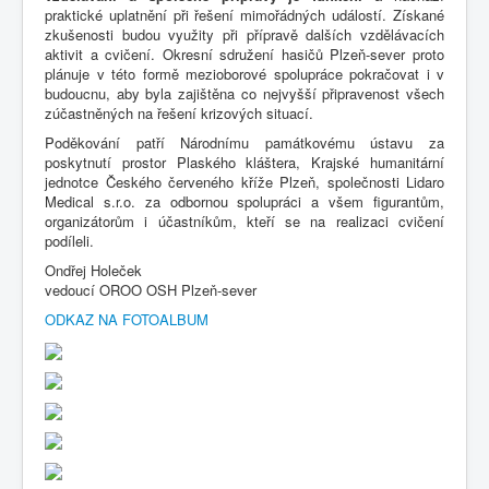
praktické uplatnění při řešení mimořádných událostí. Získané
zkušenosti budou využity při přípravě dalších vzdělávacích
aktivit a cvičení. Okresní sdružení hasičů Plzeň-sever proto
plánuje v této formě mezioborové spolupráce pokračovat i v
budoucnu, aby byla zajištěna co nejvyšší připravenost všech
zúčastněných na řešení krizových situací.
Poděkování patří Národnímu památkovému ústavu za
poskytnutí prostor Plaského kláštera, Krajské humanitární
jednotce Českého červeného kříže Plzeň, společnosti Lidaro
Medical s.r.o. za odbornou spolupráci a všem figurantům,
organizátorům i účastníkům, kteří se na realizaci cvičení
podíleli.
Ondřej Holeček
vedoucí OROO OSH Plzeň-sever
ODKAZ NA FOTOALBUM