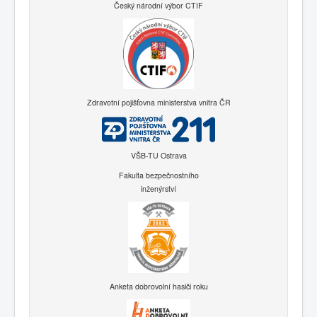
Český národní výbor CTIF
Zdravotní pojišťovna ministerstva vnitra ČR
VŠB-TU Ostrava
Fakulta bezpečnostního
inženýrství
Anketa dobrovolní hasiči roku