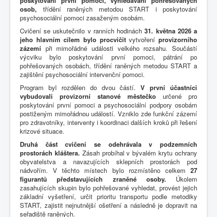
poskytování první pomoci, vyhledávání pohřešovaných
osob,
třídění raněných metodou START i poskytování
psychosociální pomoci zasaženým osobám.
Cvičení se uskutečnilo v ranních hodinách
31. května 2026 a
jeho hlavním cílem bylo procvičit
vytvoření
provizorního
zázemí
při mimořádné události velkého rozsahu. Součástí
výcviku bylo poskytování první pomoci, pátrání po
pohřešovaných osobách, třídění raněných metodou START a
zajištění psychosociální intervenční pomoci.
Program byl rozdělen do dvou částí.
V první účastníci
vybudovali provizorní stanové městečko
určené pro
poskytování první pomoci a psychosociální podpory osobám
postiženým mimořádnou událostí. Vzniklo zde funkční zázemí
pro zdravotníky, interventy i koordinaci dalších kroků při řešení
krizové situace.
Druhá část cvičení se odehrávala v podzemních
prostorách kláštera.
Zásah probíhal v bývalém krytu ochrany
obyvatelstva a navazujících sklepních prostorách pod
nádvořím. V těchto místech bylo rozmístěno celkem
27
figurantů představujících zraněné osoby.
Úkolem
zasahujících skupin bylo pohřešované vyhledat, provést jejich
základní vyšetření, určit prioritu transportu podle metodiky
START, zajistit nejnutnější ošetření a následně je dopravit na
seřadiště raněných.