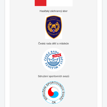
Hasičský záchranný sbor
Česká rada dětí a mládeže
Sdružení sportovních svazů