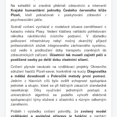
Na seřadišti si zraněné přebírali zdravotníci a interventi
Krajské humanitární jednotky Českého červeného kříže
Plzeň,
kteří pokračovali v poskytování zdravotní i
psychosociální péče.
Scénář cvičení vycházel z modelové situace zemětřesení v
katastru města Plasy. Vedení kláštera nahlásilo pohřešování
několika návštěvníků místního podzemí. V důsledku
poškození infrastruktury nebyl možný okamžitý příjezd
profesionálních složek integrovaného záchranného systému,
což vedlo k prodloužení doby transportu zraněných do
zdravotnických zařízení.
Účastníci tak museli zajistit péči o
postižené osoby po delší dobu vlastními silami.
Cvičení plynule navázalo na vzdělávací projekty Okresního
sdružení hasičů Plzeň-sever, konkrétně na kurzy
Diagnostika
a měkké dovednosti
a
Pokročilé metody první pomoci
.
Jedním z hlavních cílů bylo ověřit schopnost spolupráce
jednotek a skupin, které se při běžných zásazích standardně
nesetkávají. Díky využívání jednotných postupů a
univerzálních algoritmů se podařilo vytvořit efektivně
spolupracující týmy složené z účastníků s různým odborným
zaměřením.
Průběh i výsledky cvičení potvrdily, že
zvolený model
vzdělávání a společné přípravy je funkční
a nachází