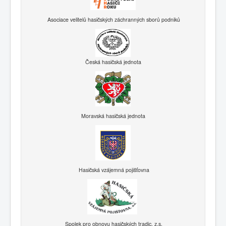
Asociace velitelů hasičských záchranných sborů podniků
Česká hasičská jednota
Moravská hasičská jednota
Hasičská vzájemná pojišťovna
Spolek pro obnovu hasičských tradic, z.s.