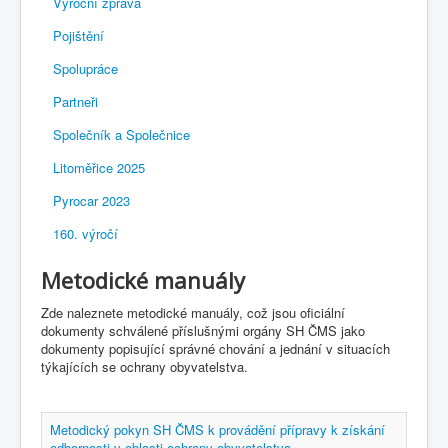
Výroční zpráva
Pojištění
Spolupráce
Partneři
Společník a Společnice
Litoměřice 2025
Pyrocar 2023
160. výročí
Metodické manuály
Zde naleznete metodické manuály, což jsou oficiální
dokumenty schválené příslušnými orgány SH ČMS jako
dokumenty popisující správné chování a jednání v situacích
týkajících se ochrany obyvatelstva.
Metodický pokyn SH ČMS k provádění přípravy k získání
odbornosti v oblasti ochrany obyvatelstva