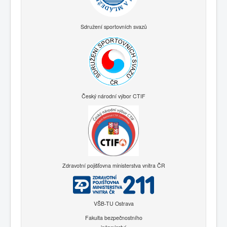
Sdružení sportovních svazů
Český národní výbor CTIF
Zdravotní pojišťovna ministerstva vnitra ČR
VŠB-TU Ostrava
Fakulta bezpečnostního