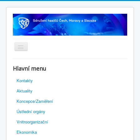
Úvodní stránka
Hlavní menu
Rejstřík sportu
Kontakty
Novelizace Stanov SH ČMS
Aktuality
Plán činnosti 2026
Koncepce/Zaměření
Kalendář akcí
Ústřední orgány
Výhody pro členy
Vnitroorganizační
Portál REDENOX
Ekonomika