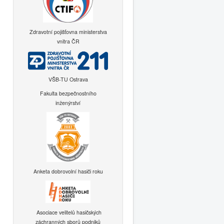
Zdravotní pojišťovna ministerstva
vnitra ČR
VŠB-TU Ostrava
Fakulta bezpečnostního
inženýrství
Anketa dobrovolní hasiči roku
Asociace velitelů hasičských
záchranných sborů podniků