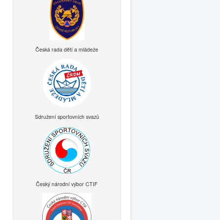
Česká rada dětí a mládeže
Sdružení sportovních svazů
Český národní výbor CTIF