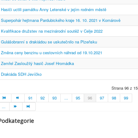
Hasiči uctili památku Anny Letenské v jejím rodném městě
Superpohár hejtmana Pardubického kraje 16. 10. 2021 v Komárově
Kvalifikace družstev na mezinárodní soutěž v Celje 2022
Gulášobranní s drakiádou se uskutečnilo na Plzeňsku
Změna ceny benzinu u cestovních náhrad od 19.10.2021
Zemřel Zasloužilý hasič Josef Hromádka
Drakiáda SDH Jevíčko
Strana 96 z 15
91
92
93
...
95
96
97
98
99
...
Podkategorie