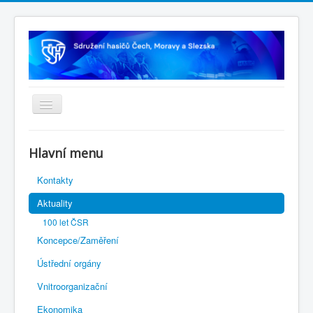
Úvodní stránka
Hlavní menu
Rejstřík sportu
Kontakty
Novelizace Stanov SH ČMS
Aktuality
Plán činnosti 2026
100 let ČSR
Kalendář akcí
Koncepce/Zaměření
Výhody pro členy
Ústřední orgány
Portál REDENOX
Vnitroorganizační
Ekonomika