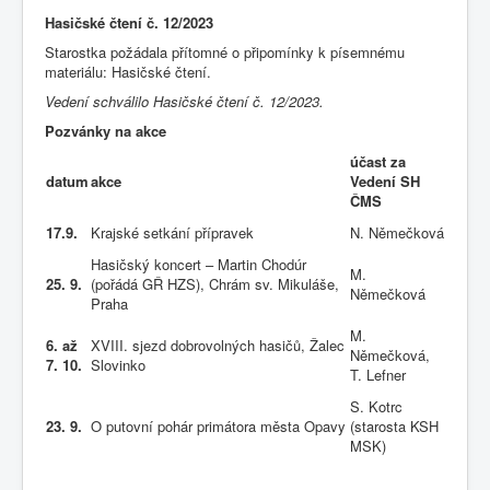
Hasičské čtení č. 12/2023
Starostka požádala přítomné o připomínky k písemnému
materiálu: Hasičské čtení.
Vedení schválilo Hasičské čtení č. 12/2023.
Pozvánky na akce
účast za
datum
akce
Vedení SH
ČMS
17.9.
Krajské setkání přípravek
N. Němečková
Hasičský koncert – Martin Chodúr
M.
25. 9.
(pořádá GŘ HZS), Chrám sv. Mikuláše,
Němečková
Praha
M.
6. až
XVIII. sjezd dobrovolných hasičů, Žalec
Němečková,
7. 10.
Slovinko
T. Lefner
S. Kotrc
23. 9.
O putovní pohár primátora města Opavy
(starosta KSH
MSK)