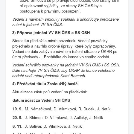
2024. Smlouva se připravuje dlouhodobě, obě strany se k
ní opakovaně vyjádřily, ze strany SH ČMS byla
postoupena k právnímu posouzení.
Vedení s návrhem smlouvy souhlasí a doporučuje předložené
znění k jednání VV SH ČMS.
3) Příprava jednání VV SH ČMS a SS OSH
Starostka předložila návrh pozvánek. Vedení pozvánky
projednalo a navrhlo drobné úpravy, které byly zapracovány.
Vedení se dále zabývalo návrhem řešení situace v ÚKRR po
úmrtí předsedy J. Bochňáka do konce volebního období.
Vedení schválilo pozvánky na jednání VV SH ČMS i SS OSH.
Dále navrhuje VV SH ČMS, aby ÚKRR do konce volebního
období vedl místopředseda Karel Barcuch.
4) Předávání titulu Zasloužilý hasič
Aktualizace zástupců vedení na předávání:
datum
účast za Vedení SH ČMS
19. 9.
M. Němečková, D. Vilímková, R. Dudek, J. Netík
20. 9.
J. Bidmon, D. Vilímková, J. Aulický, J. Netík
8. 11.
J. Salivar, D. Vilímková, J. Netík