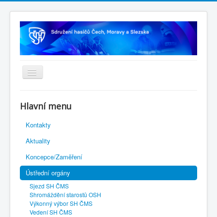
Úvodní stránka
Hlavní menu
Rejstřík sportu
Kontakty
Novelizace Stanov SH ČMS
Aktuality
Plán činnosti 2026
Koncepce/Zaměření
Kalendář akcí
Ústřední orgány
Výhody pro členy
Sjezd SH ČMS
Portál REDENOX
Shromáždění starostů OSH
Výkonný výbor SH ČMS
Vedení SH ČMS