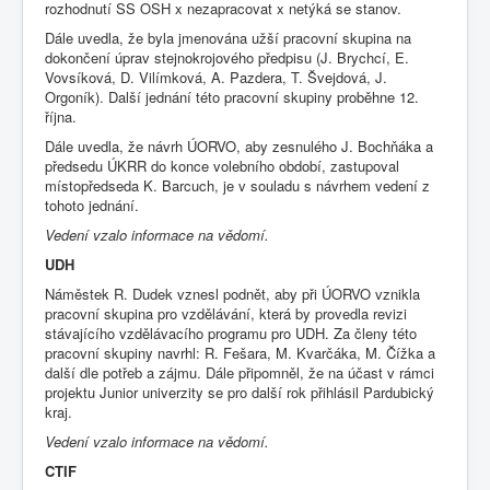
rozhodnutí SS OSH x nezapracovat x netýká se stanov.
Dále uvedla, že byla jmenována užší pracovní skupina na
dokončení úprav stejnokrojového předpisu (J. Brychcí, E.
Vovsíková, D. Vilímková, A. Pazdera, T. Švejdová, J.
Orgoník). Další jednání této pracovní skupiny proběhne 12.
října.
Dále uvedla, že návrh ÚORVO, aby zesnulého J. Bochňáka a
předsedu ÚKRR do konce volebního období, zastupoval
místopředseda K. Barcuch, je v souladu s návrhem vedení z
tohoto jednání.
Vedení vzalo informace na vědomí.
UDH
Náměstek R. Dudek vznesl podnět, aby při ÚORVO vznikla
pracovní skupina pro vzdělávání, která by provedla revizi
stávajícího vzdělávacího programu pro UDH. Za členy této
pracovní skupiny navrhl: R. Fešara, M. Kvarčáka, M. Čížka a
další dle potřeb a zájmu. Dále připomněl, že na účast v rámci
projektu Junior univerzity se pro další rok přihlásil Pardubický
kraj.
Vedení vzalo informace na vědomí.
CTIF