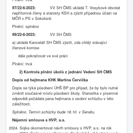
97/22-6-2023:
VV SH ČMS ukládá T. Vosykové obvolat
nepřítomné členy a starosty KSH a zjistit případnou účast na
MČR v PS v Sokolově.
Plnění: splněno
99/22-6-2023:
VV SH ČMS
a) ukládá Kanceláři SH ČMS zjistit, zda chtějí stávající
členové komise
dále pokračovat ve své práci
Plnění: trvá
2) Kontrola plnění úkolů z jednání Vedení SH ČMS
Dopis od hejtmana KHK Martina Červíčka
Dopis se týká působení ÚHŠ BP pro případ, že by bylo nutné
změnit současné místo působení školy. Starostka v písemné
odpovědi požádala pana hejtmana o osobní schůzku v této
záležitosti.
Splněno. Termín schůzky bude 18.10. v Senátu.
Nájemní smlouva s HVP, a.s.
Sojka okomentoval návrh smlouvy s HVP, a.s. na rok