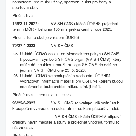
nohavicemi pro muže i ženy, sportovní sukni pro ženy a
sportovní obuv.
Plnění: trvá
156/3-11-2022:
VV SH ČMS ukládá ÚORHS projednat
termín MČR v běhu na 100 m s překážkami v roce 2025.
Plnění: Tento úkol je v řešení ÚORHS.
70/27-4-2023:
VV SH ČMS
Ukládá ÚORVO doplnit do Metodického pokynu SH ČMS
k používání symbolů SH ČMS orgán (VV SH ČMS), který
může dát souhlas s použitím Loga SH ČMS do dalšího
jednání VV SH ČMS dne 25. 5. 2023.
Ukládá ÚORVO ve spolupráci s vedoucím ÚORHiM
vypracovat informační materiál pro OSH, ve kterém budou
seznámeni s touto problematikou a jak ji řešit.
Plnění: trvá – termín: 2. 11. 2023
96/22-6-2023:
VV SH ČMS schvaluje: udělování stuh
k praporům výhradně na celostátním setkání praporů v Telči;
VV SH ČMS ukládá ÚORHiM připravit
grafický návrh medaile a stuhy a projednat vhodnou formulaci
názvu oslav.
Plnění: trvá