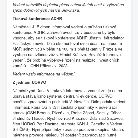
Vedení schválilo doplnění plánu zahraničních cest o výjezd na
sjezd dobrovolných hasičů Slovinska.
Tisková konference ADHR
Náměstek J. Bidmon informoval vedení o průběhu tiskové
konference ADHR. Zároveň uvedl, že v budoucnu by bylo
vhodné, aby se tiskové konference ADHR účastnil šéfredaktor
Hasičských novin. Dále okomentoval svou účast na letošním
MČR jednotlivců v běhu na 100 m s překážkami v Praze a ve
výstupu na cvičnou věž v Hradci Králové. Rovněž informoval
vedení, že probíhá výběrové řízení na realizaci investičních
záměrů – CHH Přibyslav, 2023.
Vedení vzalo informace na vědomí.
Z jednání ÚORVO
Náměstkyně Dana Vilímková informovala vedení že, je nutná
úprava stávajícího systému centrální evidence. ÚORVO
pověřila zpracováním podkladů V. Nevařila. Dále podala vedení
informaci, která OSH/KSH zaslala připomínky k novelizaci
stanov (OSH Beroun, Plzeň-Jih, Praha-Západ, Semily, Tábor,
Jindřichův Hradec, Rychnov nad Kněžnou, Žďár nad Sázavou,
člen ÚORVO Petr Razima, starosta KSH J. Černého a Vedení
SH ČMS). Nyní připomínky zpracuje pracovní skupina, která s
návrhem provede následující opatření: zapracovat x nutné