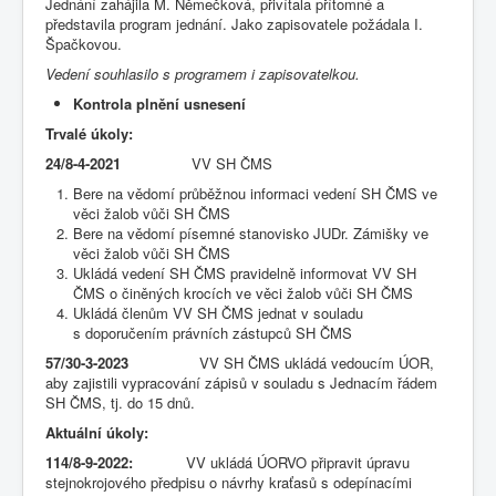
Jednání zahájila M. Němečková, přivítala přítomné a
představila program jednání. Jako zapisovatele požádala I.
Špačkovou.
Vedení souhlasilo s programem i zapisovatelkou
.
Kontrola plnění usnesení
Trvalé úkoly:
24/8-4-2021
VV SH ČMS
Bere na vědomí průběžnou informaci vedení SH ČMS ve
věci žalob vůči SH ČMS
Bere na vědomí písemné stanovisko JUDr. Zámišky ve
věci žalob vůči SH ČMS
Ukládá vedení SH ČMS pravidelně informovat VV SH
ČMS o činěných krocích ve věci žalob vůči SH ČMS
Ukládá členům VV SH ČMS jednat v souladu
s doporučením právních zástupců SH ČMS
57/30-3-2023
VV SH ČMS ukládá vedoucím ÚOR,
aby zajistili vypracování zápisů v souladu s Jednacím řádem
SH ČMS, tj. do 15 dnů.
Aktuální úkoly:
114/8-9-2022:
VV ukládá ÚORVO připravit úpravu
stejnokrojového předpisu o návrhy kraťasů s odepínacími