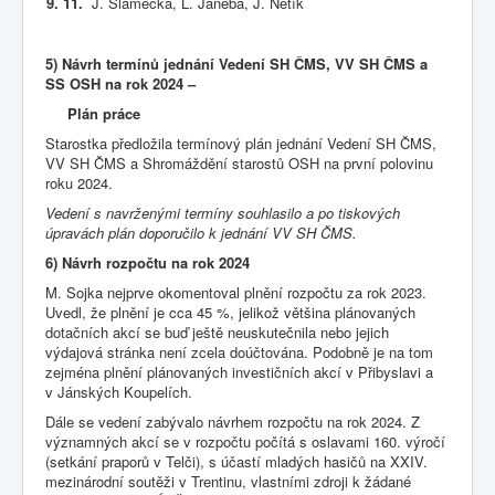
9. 11.
J. Slámečka, L. Janeba, J. Netík
5) Návrh termínů jednání Vedení SH ČMS, VV SH ČMS a
SS OSH na rok 2024 –
Plán práce
Starostka předložila termínový plán jednání Vedení SH ČMS,
VV SH ČMS a Shromáždění starostů OSH na první polovinu
roku 2024.
Vedení s navrženými termíny souhlasilo a po tiskových
úpravách plán doporučilo k jednání VV SH ČMS.
6) Návrh rozpočtu na rok 2024
M. Sojka nejprve okomentoval plnění rozpočtu za rok 2023.
Uvedl, že plnění je cca 45 %, jelikož většina plánovaných
dotačních akcí se buď ještě neuskutečnila nebo jejich
výdajová stránka není zcela doúčtována. Podobně je na tom
zejména plnění plánovaných investičních akcí v Přibyslavi a
v Jánských Koupelích.
Dále se vedení zabývalo návrhem rozpočtu na rok 2024. Z
významných akcí se v rozpočtu počítá s oslavami 160. výročí
(setkání praporů v Telči), s účastí mladých hasičů na XXIV.
mezinárodní soutěži v Trentinu, vlastními zdroji k žádané