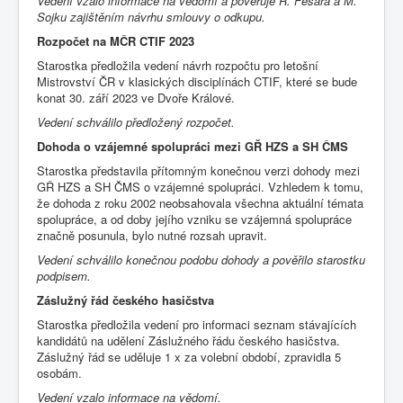
Vedení vzalo informace na vědomí a pověřuje R. Fešara a M.
Sojku zajištěním návrhu smlouvy o odkupu.
Rozpočet na MČR CTIF 2023
Starostka předložila vedení návrh rozpočtu pro letošní
Mistrovství ČR v klasických disciplínách CTIF, které se bude
konat 30. září 2023 ve Dvoře Králové.
Vedení schválilo předložený rozpočet.
Dohoda o vzájemné spolupráci mezi GŘ HZS a SH ČMS
Starostka představila přítomným konečnou verzi dohody mezi
GŘ HZS a SH ČMS o vzájemné spolupráci. Vzhledem k tomu,
že dohoda z roku 2002 neobsahovala všechna aktuální témata
spolupráce,
a od doby jejího vzniku se vzájemná spolupráce
značně posunula, bylo nutné rozsah upravit.
Vedení schválilo konečnou podobu dohody a pověřilo starostku
podpisem.
Záslužný řád českého hasičstva
Starostka předložila vedení pro informaci seznam stávajících
kandidátů na udělení Záslužného řádu českého hasičstva.
Záslužný řád se uděluje 1 x za volební období, zpravidla 5
osobám.
Vedení vzalo informace na vědomí.