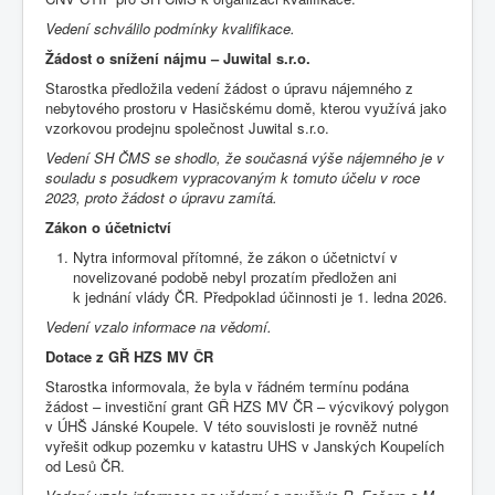
Vedení schválilo podmínky kvalifikace.
Žádost o snížení nájmu – Juwital s.r.o.
Starostka předložila vedení žádost o úpravu nájemného z
nebytového prostoru v Hasičskému domě, kterou využívá jako
vzorkovou prodejnu společnost Juwital s.r.o.
Vedení SH ČMS se shodlo, že současná výše nájemného je v
souladu s posudkem vypracovaným k tomuto účelu v roce
2023, proto žádost o úpravu zamítá.
Zákon o účetnictví
Nytra informoval přítomné, že zákon o účetnictví v
novelizované podobě nebyl prozatím předložen ani
k jednání vlády ČR. Předpoklad účinnosti je 1. ledna 2026.
Vedení vzalo informace na vědomí.
Dotace z GŘ HZS MV ČR
Starostka informovala, že byla v řádném termínu podána
žádost – investiční grant GŘ HZS MV ČR – výcvikový polygon
v ÚHŠ Jánské Koupele. V této souvislosti je rovněž nutné
vyřešit odkup pozemku v katastru UHS v Janských Koupelích
od Lesů ČR.