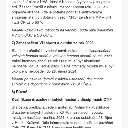
investiční akci v ÚHŠ Jánské Koupele (výcvikový polygon)
atd. Zásadní rozdíl v návrhu rozpočtu oproti roku 2023 je v
příjmové stránce, kde je potřeba počítat s avizovaným
snížením státních dotací u všech NNO, ze strany MV – GŘ
HZS ČR až o 50 %.
Vedení vzalo návrh rozpočtu na vědomí, bude dále předložen
VV SH ČMS a SS OSH.
7) Zabezpečení VH sborů a okrsků za rok 2023
Starostka předložila vedení návrh dokumentu:
Zabezpečení
valných hromad sborů a valných hromad okrsků za rok 2023.
Valné hromady sborů za rok 2023 musí být ukončeny
nejpozději do 31. ledna 2024. Valné hromady okrsků musí být
ukončeny nejpozději do 28. února 2024.
Vedení po tiskové úpravě v názvu usnesení, dokument
schválilo a doporučilo k předložení VV SH ČMS.
8) Různé
Kvalifikace družstev mladých hasičů v disciplínách CTIF
Starostka předložila vedení materiál: Podmínky kvalifikace
družstev mladých hasičů na XXIV. mezinárodní soutěž
mladých hasičů v Trentinu 2024, která se uskuteční 28. října
v Hradci Králové. Dále informovala vedení o udělení pověření
ČNV CTIF pro SH ČMS k organizaci kvalifikace.