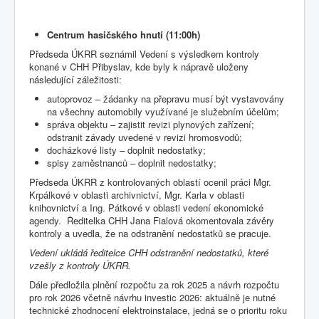
Centrum hasičského hnutí (11:00h)
Předseda ÚKRR seznámil Vedení s výsledkem kontroly
konané v CHH Přibyslav, kde byly k nápravě uloženy
následující záležitosti:
autoprovoz – žádanky na přepravu musí být vystavovány
na všechny automobily využívané je služebním účelům;
správa objektu – zajistit revizi plynových zařízení;
odstranit závady uvedené v revizi hromosvodů;
docházkové listy – doplnit nedostatky;
spisy zaměstnanců – doplnit nedostatky;
Předseda ÚKRR z kontrolovaných oblastí ocenil práci Mgr.
Krpálkové v oblasti archivnictví, Mgr. Karla v oblasti
knihovnictví a Ing. Pátkové v oblasti vedení ekonomické
agendy. Ředitelka CHH Jana Fialová okomentovala závěry
kontroly a uvedla, že na odstranění nedostatků se pracuje.
Vedení ukládá ředitelce CHH odstranění nedostatků, které
vzešly z kontroly ÚKRR.
Dále předložila plnění rozpočtu za rok 2025 a návrh rozpočtu
pro rok 2026 včetně návrhu investic 2026: aktuálně je nutné
technické zhodnocení elektroinstalace, jedná se o prioritu roku