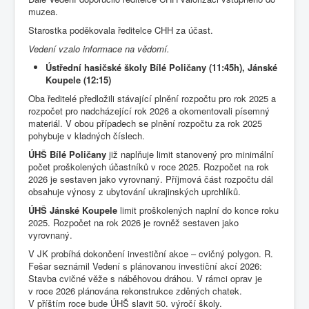
muzea.
Starostka poděkovala ředitelce CHH za účast.
Vedení vzalo informace na vědomí.
Ústřední hasičské školy Bílé Poličany (11:45h), Jánské
Koupele (12:15)
Oba ředitelé předložili stávající plnění rozpočtu pro rok 2025 a
rozpočet pro nadcházející rok 2026 a okomentovali písemný
materiál. V obou případech se plnění rozpočtu za rok 2025
pohybuje v kladných číslech.
ÚHŠ Bílé Poličany
již naplňuje limit stanovený pro minimální
počet proškolených účastníků v roce 2025. Rozpočet na rok
2026 je sestaven jako vyrovnaný. Příjmová část rozpočtu dál
obsahuje výnosy z ubytování ukrajinských uprchlíků.
ÚHŠ Jánské Koupele
limit proškolených naplní do konce roku
2025. Rozpočet na rok 2026 je rovněž sestaven jako
vyrovnaný.
V JK probíhá dokončení investiční akce – cvičný polygon. R.
Fešar seznámil Vedení s plánovanou investiční akcí 2026:
Stavba cvičné věže s náběhovou dráhou. V rámci oprav je
v roce 2026 plánována rekonstrukce zděných chatek.
V příštím roce bude ÚHŠ slavit 50. výročí školy.