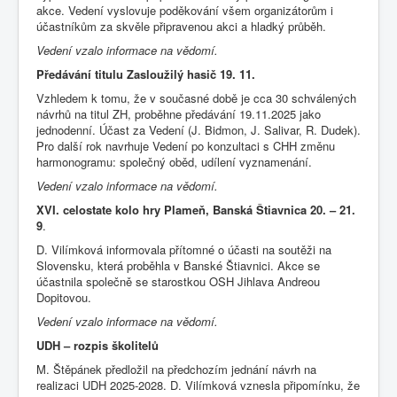
akce. Vedení vyslovuje poděkování všem organizátorům i
účastníkům za skvěle připravenou akci a hladký průběh.
Vedení vzalo informace na vědomí.
Předávání titulu Zasloužilý hasič 19. 11.
Vzhledem k tomu, že v současné době je cca 30 schválených
návrhů na titul ZH, proběhne předávání 19.11.2025 jako
jednodenní. Účast za Vedení (J. Bidmon, J. Salivar, R. Dudek).
Pro další rok navrhuje Vedení po konzultaci s CHH změnu
harmonogramu: společný oběd, udílení vyznamenání.
Vedení vzalo informace na vědomí.
XVI. celostate kolo hry Plameň, Banská Štiavnica 20. – 21.
9
.
D. Vilímková informovala přítomné o účasti na soutěži na
Slovensku, která proběhla v Banské Štiavnici. Akce se
účastnila společně se starostkou OSH Jihlava Andreou
Dopitovou.
Vedení vzalo informace na vědomí.
UDH – rozpis školitelů
M. Štěpánek předložil na předchozím jednání návrh na
realizaci UDH 2025-2028. D. Vilímková vznesla připomínku, že