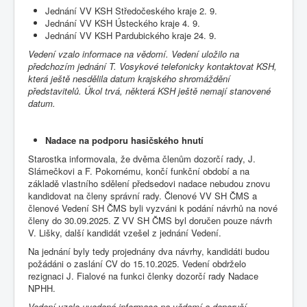
Jednání VV KSH Středočeského kraje 2. 9.
Jednání VV KSH Ústeckého kraje 4. 9.
Jednání VV KSH Pardubického kraje 24. 9.
Vedení vzalo informace na vědomí.
Vedení uložilo na
předchozím jednání T. Vosykové telefonicky kontaktovat KSH,
která ještě nesdělila datum krajského shromáždění
představitelů. Úkol trvá, některá KSH ještě nemají stanovené
datum.
Nadace na podporu hasičského hnutí
Starostka informovala, že dvěma členům dozorčí rady, J.
Slámečkovi a F. Pokornému, končí funkční období a na
základě vlastního sdělení předsedovi nadace nebudou znovu
kandidovat na členy správní rady. Členové VV SH ČMS a
členové Vedení SH ČMS byli vyzváni k podání návrhů na nové
členy do 30.09.2025. Z VV SH ČMS byl doručen pouze návrh
V. Lišky, další kandidát vzešel z jednání Vedení.
Na jednání byly tedy projednány dva návrhy, kandidáti budou
požádáni o zaslání CV do 15.10.2025. Vedení obdrželo
rezignaci J. Fialové na funkci členky dozorčí rady Nadace
NPHH.
Vedení vzalo uvedené informace na vědomí a doporučí