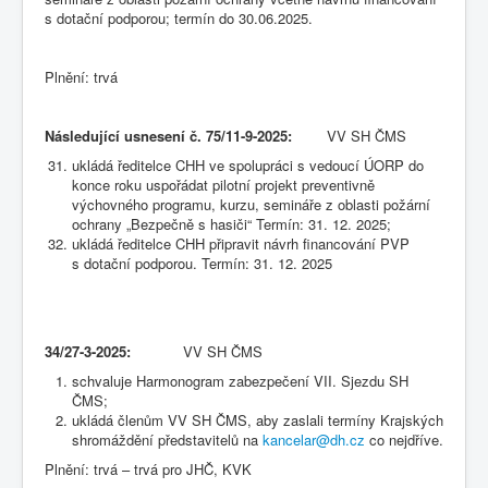
s dotační podporou; termín do 30.06.2025.
Plnění: trvá
Následující usnesení č. 75/11-9-2025:
VV SH ČMS
ukládá ředitelce CHH ve spolupráci s vedoucí ÚORP do
konce roku uspořádat pilotní projekt preventivně
výchovného programu, kurzu, semináře z oblasti požární
ochrany „Bezpečně s hasiči“ Termín: 31. 12. 2025;
ukládá ředitelce CHH připravit návrh financování PVP
s dotační podporou. Termín: 31. 12. 2025
34/27-3-2025:
VV SH ČMS
schvaluje Harmonogram zabezpečení VII. Sjezdu SH
ČMS;
ukládá členům VV SH ČMS, aby zaslali termíny Krajských
shromáždění představitelů na
kancelar@dh.cz
co nejdříve.
Plnění: trvá – trvá pro JHČ, KVK