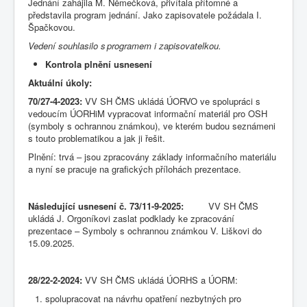
Jednání zahájila M. Němečková, přivítala přítomné a
představila program jednání. Jako zapisovatele požádala I.
Špačkovou.
Vedení souhlasilo s programem i zapisovatelkou.
Kontrola plnění usnesení
Aktuální úkoly:
70/27-4-2023:
VV SH ČMS ukládá ÚORVO ve spolupráci s
vedoucím ÚORHiM vypracovat informační materiál pro OSH
(symboly s ochrannou známkou), ve kterém budou seznámeni
s touto problematikou a jak ji řešit.
Plnění: trvá – jsou zpracovány základy informačního materiálu
a nyní se pracuje na grafických přílohách prezentace.
Následující usnesení č. 73/11-9-2025:
VV SH ČMS
ukládá J. Orgoníkovi zaslat podklady ke zpracování
prezentace – Symboly s ochrannou známkou V. Liškovi do
15.09.2025.
28/22-2-2024:
VV SH ČMS ukládá ÚORHS a ÚORM:
spolupracovat na návrhu opatření nezbytných pro