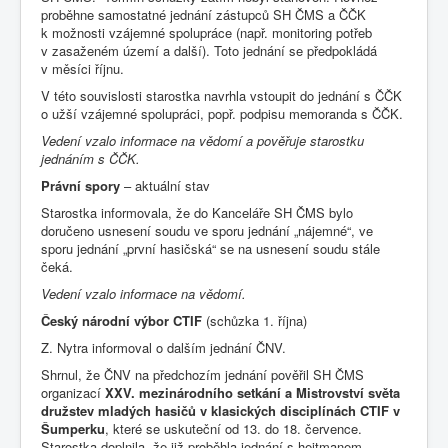
proběhne samostatné jednání zástupců SH ČMS a ČČK
k možnosti vzájemné spolupráce (např. monitoring potřeb
v zasaženém území a další). Toto jednání se předpokládá
v měsíci říjnu.
V této souvislosti starostka navrhla vstoupit do jednání s ČČK
o užší vzájemné spolupráci, popř. podpisu memoranda s ČČK.
Vedení vzalo informace na vědomí a pověřuje starostku
jednáním s ČČK.
Právní spory
– aktuální stav
Starostka informovala, že do Kanceláře SH ČMS bylo
doručeno usnesení soudu ve sporu jednání „nájemné“, ve
sporu jednání „první hasičská“ se na usnesení soudu stále
čeká.
Vedení vzalo informace na vědomí.
Český národní výbor CTIF
(schůzka 1. října)
Z. Nytra informoval o dalším jednání ČNV.
Shrnul, že ČNV na předchozím jednání pověřil SH ČMS
organizací
XXV. mezinárodního setkání a Mistrovství světa
družstev mladých hasičů v klasických disciplínách CTIF v
Šumperku
, které se uskuteční od 13. do 18. července.
Starostka doplnila, že již proběhla jednání s hejtmanem