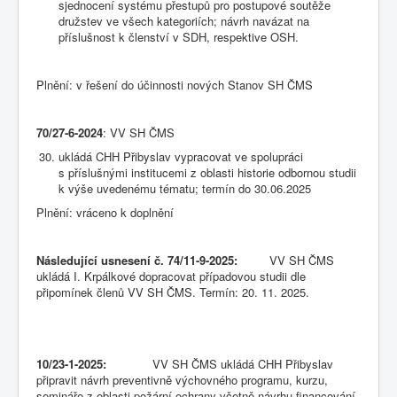
sjednocení systému přestupů pro postupové soutěže
družstev ve všech kategoriích; návrh navázat na
příslušnost k členství v SDH, respektive OSH.
Plnění: v řešení do účinnosti nových Stanov SH ČMS
70/27-6-2024
: VV SH ČMS
ukládá CHH Přibyslav vypracovat ve spolupráci
s příslušnými institucemi z oblasti historie odbornou studii
k výše uvedenému tématu; termín do 30.06.2025
Plnění: vráceno k doplnění
Následující usnesení č. 74/11-9-2025:
VV SH ČMS
ukládá I. Krpálkové dopracovat případovou studii dle
připomínek členů VV SH ČMS. Termín: 20. 11. 2025.
10/23-1-2025:
VV SH ČMS ukládá CHH Přibyslav
připravit návrh preventivně výchovného programu, kurzu,
semináře z oblasti požární ochrany včetně návrhu financování