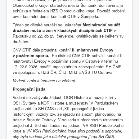
Olomouckého kraje, starostou města Šumperk, domluvena je
schůzka s ředitelem HZS Olomouckého kraje. Rovněž proběhl
první kontrolní den s komisaři CTIF v Šumperku.
Týden po dětské soutěži se uskuteční
Mezinárodní soutěž
družstev mužů a žen v klasických disciplínách CTIF
v
Rakousku od 22. do 25. července, kvalifikovalo se celkem 13
družstev.
ČNV CTIF dále projednal konání
II. mistrovství Evropy
v požárním sportu.
Po diskusi ČNV CTIF schválil konání II.
mistrovství Evropy v požárním sportu v Ostravě v termínu
17.-22.8.2026, pověřil organizačním zabezpečením SH ČMS
ve spolupráci s HZS ČR, ČHJ, MHJ a VŠB TU Ostrava.
Vedení vzalo informace na vědomí.
Propagační jízda
Vedení se zabývalo žádostí OOR Historie a muzejnictví v
OSH Svitavy a KOR Historie a muzejnictví v Pardubickém
kraji o záštitu SH ČMS nad „XII. propagační jízdou
historickými vozidly tzv. ze sjezdu na sjezd“, plánovanou na
trase z Brna do Ostravy. V souladu s předchozím usnesením
projednal J. Bidmon žádost na jednání VV KSH Pardubického
kraje a
VV KSH Pardubického kraje akci podpořil a doporučil,
aby byla vedena jako oficiální propagační jízda SH ČMS.