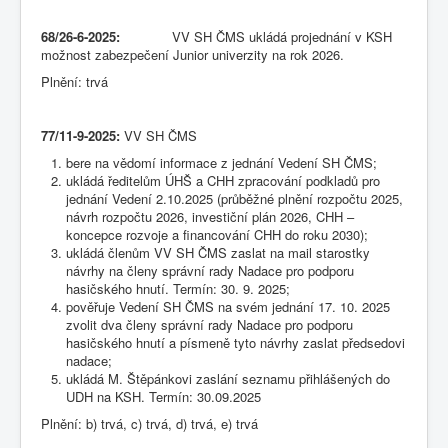
68/26-6-2025:
VV SH ČMS ukládá projednání v KSH
možnost zabezpečení Junior univerzity na rok 2026.
Plnění: trvá
77/11-9-2025:
VV SH ČMS
bere na vědomí informace z jednání Vedení SH ČMS;
ukládá ředitelům ÚHŠ a CHH zpracování podkladů pro
jednání Vedení 2.10.2025 (průběžné plnění rozpočtu 2025,
návrh rozpočtu 2026, investiční plán 2026, CHH –
koncepce rozvoje a financování CHH do roku 2030);
ukládá členům VV SH ČMS zaslat na mail starostky
návrhy na členy správní rady Nadace pro podporu
hasičského hnutí. Termín: 30. 9. 2025;
pověřuje Vedení SH ČMS na svém jednání 17. 10. 2025
zvolit dva členy správní rady Nadace pro podporu
hasičského hnutí a písmeně tyto návrhy zaslat předsedovi
nadace;
ukládá M. Štěpánkovi zaslání seznamu přihlášených do
UDH na KSH. Termín: 30.09.2025
Plnění: b) trvá, c) trvá, d) trvá, e) trvá