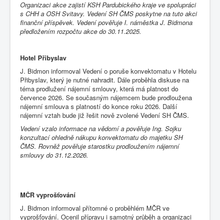
Organizaci akce zajistí KSH Pardubického kraje ve spolupráci
s CHH a OSH Svitavy. Vedení SH ČMS poskytne na tuto akci
finanční příspěvek. Vedení pověřuje I. náměstka J. Bidmona
předložením rozpočtu akce do 30.11.2025.
Hotel Přibyslav
J. Bidmon informoval Vedení o poruše konvektomatu v Hotelu
Přibyslav, který je nutné nahradit. Dále proběhla diskuse na
téma prodlužení nájemní smlouvy, která má platnost do
července 2026. Se současným nájemcem bude prodloužena
nájemní smlouva s platností do konce roku 2026. Další
nájemní vztah bude již řešit nově zvolené Vedení SH ČMS.
Vedení vzalo informace na vědomí a pověřuje Ing. Sojku
konzultací ohledně nákupu konvektomatu do majetku SH
ČMS. Rovněž pověřuje starostku prodloužením nájemní
smlouvy do 31.12.2026.
MČR vyprošťování
J. Bidmon informoval přítomné o proběhlém MČR ve
vyprošťování. Ocenil přípravu i samotný průběh a organizaci