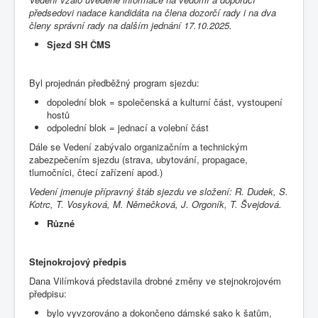
předsedovi nadace kandidáta na člena dozorčí rady i na dva
členy správní rady na dalším jednání 17.10.2025.
Sjezd SH ČMS
Byl projednán předběžný program sjezdu:
dopolední blok = společenská a kulturní část, vystoupení
hostů
odpolední blok = jednací a volební část
Dále se Vedení zabývalo organizačním a technickým
zabezpečením sjezdu (strava, ubytování, propagace,
tlumočníci, čtecí zařízení apod.)
Vedení jmenuje přípravný štáb sjezdu ve složení: R. Dudek, S.
Kotrc, T. Vosyková, M. Němečková, J. Orgoník, T. Švejdová.
Různé
Stejnokrojový předpis
Dana Vilímková představila drobné změny ve stejnokrojovém
předpisu:
bylo vyvzorováno a dokončeno dámské sako k šatům,