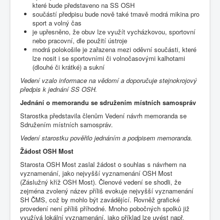
které bude představeno na SS OSH
součástí předpisu bude nově také tmavě modrá mikina pro
sport a volný čas
je upřesněno, že obuv lze využít vycházkovou, sportovní
nebo pracovní, dle použití ústroje
modrá polokošile je zařazena mezi oděvní součásti, které
lze nosit i se sportovními či volnočasovými kalhotami
(dlouhé či krátké) a sukní
Vedení vzalo informace na vědomí a doporučuje stejnokrojový
předpis k jednání SS OSH.
Jednání o memorandu se sdružením místních samospráv
Starostka představila členům Vedení návrh memoranda se
Sdružením místních samospráv.
Vedení starostku pověřilo jednáním a podpisem memoranda.
Žádost OSH Most
Starosta OSH Most zaslal žádost o souhlas s návrhem na
vyznamenání, jako nejvyšší vyznamenání OSH Most
(Záslužný kříž OSH Most). Členové vedení se shodli, že
zejména zvolený název příliš evokuje nejvyšší vyznamenání
SH ČMS, což by mohlo být zavádějící. Rovněž grafické
provedení není příliš příhodné. Mnoho pobočných spolků již
využívá lokální vyznamenání, jako příklad lze uvést např.