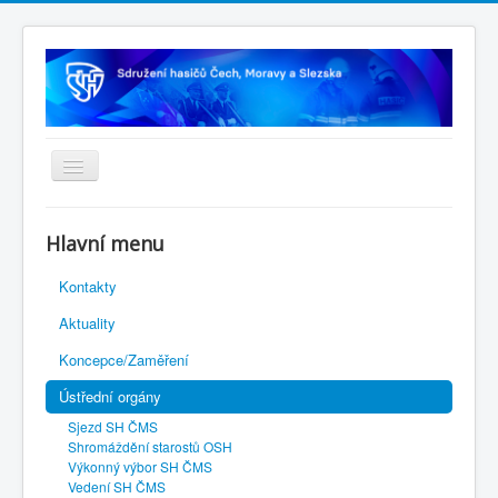
Úvodní stránka
Hlavní menu
Rejstřík sportu
Kontakty
Novelizace Stanov SH ČMS
Aktuality
Plán činnosti 2026
Koncepce/Zaměření
Kalendář akcí
Ústřední orgány
Výhody pro členy
Sjezd SH ČMS
Portál REDENOX
Shromáždění starostů OSH
Výkonný výbor SH ČMS
Vedení SH ČMS