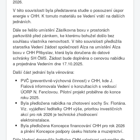
2026.
V této souvislosti byla představena studie o posouzení úspor
energie v CHH. K tomuto materiálu se Vedení vrátí na dalších
jednáních.
Dále se řešilo umístění Zásilkovna boxu v prostorách
parkoviště před zámkem, ke kterému bohužel došlo bez
souhlasu vlastníka nemovitosti. V této souvislosti předložila
starostka Vedení žádost společnosti Alza na umístění Alza
boxu v CHH Přibyslav, která byla doručena do datové
schránky SH ČMS. Žádost bude doplněna o cenovou nabídku
a projednána Vedením dne 17.10.2025.
Další část jednání byla věnována:
PVČ (preventivně-výchovná činnost) v CHH, kde J.
Fialová informovala Vedení o konzultacích s vedoucí
ÚORP N. Fenclovou. Pilotní projekt proběhne do konce
roku 2025.
Byla předložena nabídka na zhotovení sochy Sv. Floriána.
Viz. vyjádření ředitelky CHH výše, prioritou investičních
akcí pro rok 2026 je technické zhodnocení
elektroinstalace.
Byla předložena Koncepce financování CHH pro rok 2026
a plnění Koncepce podpory úseku historie a muzejnictví.
Dále Vedení doporučilo ředitelce CHH valorizaci vstupného do