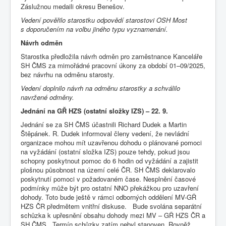
Záslužnou medaili okresu Benešov.
Vedení pověřilo starostku odpovědí starostovi OSH Most
s doporučením na volbu jiného typu vyznamenání.
Návrh odměn
Starostka předložila návrh odměn pro zaměstnance Kanceláře
SH ČMS za mimořádné pracovní úkony za období 01–09/2025,
bez návrhu na odměnu starosty.
Vedení doplnilo návrh na odměnu starostky a schválilo
navržené odměny.
Jednání na GŘ HZS (ostatní složky IZS) – 22. 9.
Jednání se za SH ČMS účastnili Richard Dudek a Martin
Štěpánek. R. Dudek informoval členy vedení, že nevládní
organizace mohou mít uzavřenou dohodu o plánované pomoci
na vyžádání (ostatní složka IZS) pouze tehdy, pokud jsou
schopny poskytnout pomoc do 6 hodin od vyžádání a zajistit
plošnou působnost na území celé ČR. SH ČMS deklarovalo
poskytnutí pomoci v požadovaném čase. Nesplnění časové
podmínky může být pro ostatní NNO překážkou pro uzavření
dohody. Toto bude ještě v rámci odborných oddělení MV-GŘ
HZS ČR předmětem vnitřní diskuse. Bude svolána separátní
schůzka k upřesnění obsahu dohody mezi MV – GŘ HZS ČR a
SH ČMS. Termín schůzky zatím nebyl stanoven. Rovněž