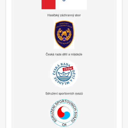
Hasičský záchranný sbor
Česká rada dětí a mládeže
Sdružení sportovních svazů