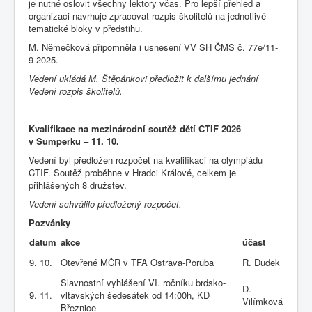
je nutné oslovit všechny lektory včas. Pro lepší přehled a
organizaci navrhuje zpracovat rozpis školitelů na jednotlivé
tematické bloky v předstihu.
M. Němečková připomněla i usnesení VV SH ČMS č. 77e/11-
9-2025.
Vedení ukládá M. Štěpánkovi předložit k dalšímu jednání
Vedení rozpis školitelů.
Kvalifikace na mezinárodní soutěž dětí CTIF 2026
v Šumperku – 11. 10.
Vedení byl předložen rozpočet na kvalifikaci na olympiádu
CTIF. Soutěž proběhne v Hradci Králové, celkem je
přihlášených 8 družstev.
Vedení schválilo předložený rozpočet.
Pozvánky
datum
akce
účast
9. 10.
Otevřené MČR v TFA Ostrava-Poruba
R. Dudek
Slavnostní vyhlášení VI. ročníku brdsko-
D.
9. 11.
vltavských šedesátek od 14:00h, KD
Vilímková
Březnice