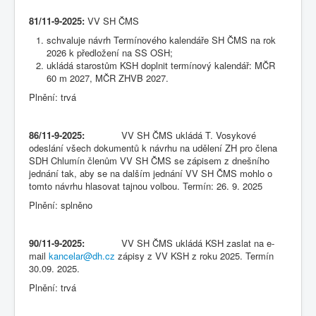
81/11-9-2025:
VV SH ČMS
schvaluje návrh Termínového kalendáře SH ČMS na rok
2026 k předložení na SS OSH;
ukládá starostům KSH doplnit termínový kalendář: MČR
60 m 2027, MČR ZHVB 2027.
Plnění: trvá
86/11-9-2025:
VV SH ČMS ukládá T. Vosykové
odeslání všech dokumentů k návrhu na udělení ZH pro člena
SDH Chlumín členům VV SH ČMS se zápisem z dnešního
jednání tak, aby se na dalším jednání VV SH ČMS mohlo o
tomto návrhu hlasovat tajnou volbou. Termín: 26. 9. 2025
Plnění: splněno
90/11-9-2025:
VV SH ČMS ukládá KSH zaslat na e-
mail
kancelar@dh.cz
zápisy z VV KSH z roku 2025. Termín
30.09. 2025.
Plnění: trvá