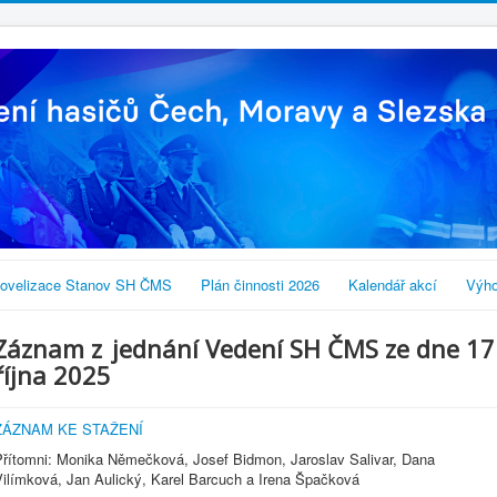
ovelizace Stanov SH ČMS
Plán činnosti 2026
Kalendář akcí
Výho
Záznam z jednání Vedení SH ČMS ze dne 17
října 2025
ZÁZNAM KE STAŽENÍ
Přítomni: Monika Němečková, Josef Bidmon, Jaroslav Salivar, Dana
Vilímková, Jan Aulický, Karel Barcuch a Irena Špačková