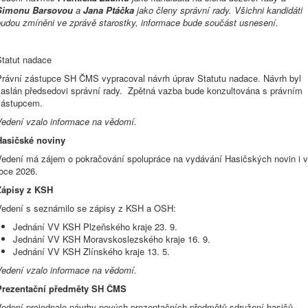
Simonu Barsovou
a
Jana Ptáčka
jako členy správní rady. Všichni kandidáti
budou zmíněni ve zprávě starostky, informace bude součást usnesení.
Statut nadace
Právní zástupce SH ČMS vypracoval návrh úprav Statutu nadace. Návrh byl
zaslán předsedovi správní rady. Zpětná vazba bude konzultována s právním
zástupcem.
Vedení vzalo informace na vědomí.
Hasičské noviny
Vedení má zájem o pokračování spolupráce na vydávání Hasičských novin i v
roce 2026.
Zápisy z KSH
Vedení s seznámilo se zápisy z KSH a OSH:
Jednání VV KSH Plzeňského kraje 23. 9.
Jednání VV KSH Moravskoslezského kraje 16. 9.
Jednání VV KSH Zlínského kraje 13. 5.
Vedení vzalo informace na vědomí.
Prezentační předměty SH ČMS
Vedení projednalo návrhy nových prezentačních předmětů sdružení hasičů.