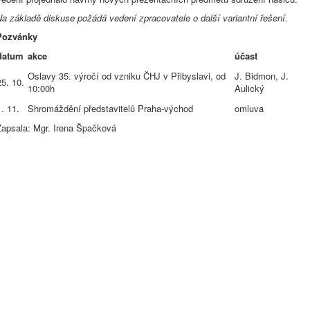
a základě diskuse požádá vedení zpracovatele o další variantní řešení.
Pozvánky
datum
akce
účast
Oslavy 35. výročí od vzniku ČHJ v Přibyslavi, od
J. Bidmon, J.
25. 10.
10:00h
Aulický
1. 11.
Shromáždění představitelů Praha-východ
omluva
Zapsala: Mgr. Irena Špačková