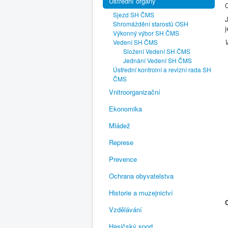
Ústřední orgány
Sjezd SH ČMS
J
Shromáždění starostů OSH
Výkonný výbor SH ČMS
Vedení SH ČMS
Složení Vedení SH ČMS
Jednání Vedení SH ČMS
Ústřední kontrolní a revizní rada SH
ČMS
Vnitroorganizační
Ekonomika
Mládež
Represe
Prevence
Ochrana obyvatelstva
Historie a muzejnictví
Vzdělávání
Hasičský sport