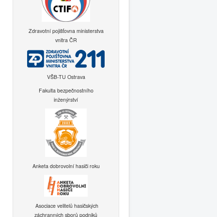
Zdravotní pojišťovna ministerstva
vnitra ČR
VŠB-TU Ostrava
Fakulta bezpečnostního
inženýrství
Anketa dobrovolní hasiči roku
Asociace velitelů hasičských
záchranných sborů podniků