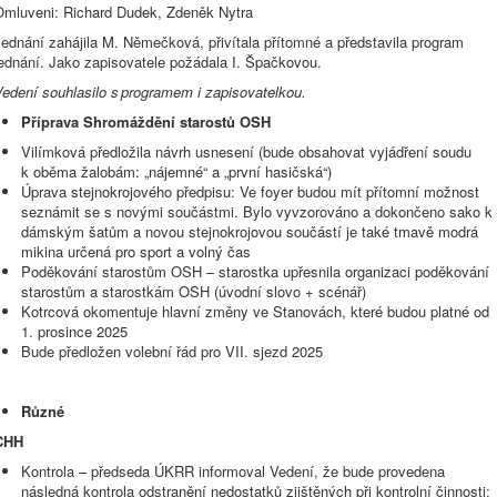
Omluveni: Richard Dudek, Zdeněk Nytra
ednání zahájila M. Němečková, přivítala přítomné a představila program
jednání. Jako zapisovatele požádala I. Špačkovou.
Vedení souhlasilo s programem i zapisovatelkou
.
Příprava Shromáždění starostů OSH
Vilímková předložila návrh usnesení (bude obsahovat vyjádření soudu
k oběma žalobám: „nájemné“ a „první hasičská“)
Úprava stejnokrojového předpisu: Ve foyer budou mít přítomní možnost
seznámit se s novými součástmi. Bylo vyvzorováno a dokončeno sako k
dámským šatům a novou stejnokrojovou součástí je také tmavě modrá
mikina určená pro sport a volný čas
Poděkování starostům OSH – starostka upřesnila organizaci poděkování
starostům a starostkám OSH (úvodní slovo + scénář)
Kotrcová okomentuje hlavní změny ve Stanovách, které budou platné od
1. prosince 2025
Bude předložen volební řád pro VII. sjezd 2025
Různé
CHH
Kontrola – předseda ÚKRR informoval Vedení, že bude provedena
následná kontrola odstranění nedostatků zjištěných při kontrolní činnosti;