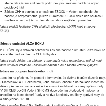
stejně tak zjištění smluvních podmínek pro umístění nádob na odpad;
podpisový řád
Žádost CHH o souhlas s umístěním ZBOXU = Vedení se shodlo, že
žádost je bezpředmětná, jelikož k umístění ZBOXU došlo bez souhlasu
majitele a bez podpisu smluvního vztahu s majitelem pozemku.
Vedení ukládá ředitelce CHH předložit předsedovi ÚKRR kopii smlouvy
(ZBOX).
Žádost o umístění ALZA BOXU
Do SH ČMS byla datovou schránkou zaslána žádost o umístění Alza boxu na
parkoviště před zámkem v CHH Přibyslav.
edení vzalo žádost na vědomí, v tuto chvíli nelze rozhodnout, jelikož není
znám smluvní vztah se Zásilkovna boxem a co z tohoto vztahu vyplývá.
Nadace na podporu hasičského hnutí
Starostka na předchozím jednání informovala, že dvěma členům dozorčí rady,
J. Slámečkovi a F. Pokornému, končí funkční období a na základě vlastního
sdělení předsedovi nadace nebudou znovu kandidovat na členy správní rady.
VV SH ČMS pověřil Vedení SH ČMS doporučením předsedovi nadace na
andidáta na člena dozorčí rady a na dva kandidáty na členy správní rady do
alšího jednání 17. 10.
Vedení navrhlo
Františka Zadinu
jako kandidáta na člena dozorčí rady a