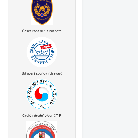
Česká rada dětí a mládeže
Sdružení sportovních svazů
Český národní výbor CTIF