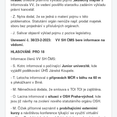
informovala VV, že vedení pověřilo starostku zadáním výkladu
právní kancelář.
- Z. Nytra dodal, že se jedná o matení pojmu v této
problematice. Statutární orgán nemůže např. prodat majetek
sboru bez projednání v příslušných orgánech.
- J. Salivar objasnil výklad pojmu z pozice legislativy.
Usnesení č. 38/23-2-2023: VV SH ČMS bere informace na
vědomí.
HLASOVÁNÍ: PRO 18
Informace členů VV SH ČMS:
- S. Kotrc informoval o počínající
Junior univerzitě
, kde
vyjádřil poděkování ÚHŠ Jánské Koupele.
- T. Letocha informoval o
přípravách MČR v běhu na 60 m
s překážkami v Brně.
- M. Němečková dodala, že smlouva s TOI TOI je zajištěna.
- O. Lacina informoval o
situaci v OSH Praha-východ
, kde
jsou již návrhy na zvolení nového statutárního orgánu OSH.
- M. Čížek přítomné seznámil s
probíhajícími externími
kurzy
a návštěvou konference týkající se využití virtuální