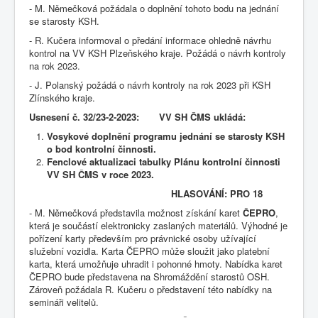
- M. Němečková požádala o doplnění tohoto bodu na jednání
se starosty KSH.
- R. Kučera informoval o předání informace ohledně návrhu
kontrol na VV KSH Plzeňského kraje. Požádá o návrh kontroly
na rok 2023.
- J. Polanský požádá o návrh kontroly na rok 2023 při KSH
Zlínského kraje.
Usnesení č. 32/23-2-2023: VV SH ČMS ukládá:
Vosykové doplnění programu jednání se starosty KSH
o bod kontrolní činnosti.
Fenclové aktualizaci tabulky Plánu kontrolní činnosti
VV SH ČMS v roce 2023.
HLASOVÁNÍ: PRO 18
- M. Němečková představila možnost získání karet
ČEPRO
,
která je součástí elektronicky zaslaných materiálů. Výhodné je
pořízení karty především pro právnické osoby užívající
služební vozidla. Karta ČEPRO může sloužit jako platební
karta, která umožňuje uhradit i pohonné hmoty. Nabídka karet
ČEPRO bude představena na Shromáždění starostů OSH.
Zároveň požádala R. Kučeru o představení této nabídky na
semináři velitelů.