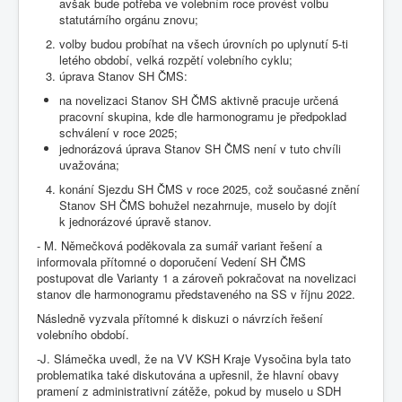
avšak bude potřeba ve volebním roce provést volbu
statutárního orgánu znovu;
volby budou probíhat na všech úrovních po uplynutí 5-ti
letého období, velká rozpětí volebního cyklu;
úprava Stanov SH ČMS:
na novelizaci Stanov SH ČMS aktivně pracuje určená
pracovní skupina, kde dle harmonogramu je předpoklad
schválení v roce 2025;
jednorázová úprava Stanov SH ČMS není v tuto chvíli
uvažována;
konání Sjezdu SH ČMS v roce 2025, což současné znění
Stanov SH ČMS bohužel nezahrnuje, muselo by dojít
k jednorázové úpravě stanov.
- M. Němečková poděkovala za sumář variant řešení a
informovala přítomné o doporučení Vedení SH ČMS
postupovat dle Varianty 1 a zároveň pokračovat na novelizaci
stanov dle harmonogramu představeného na SS v říjnu 2022.
Následně vyzvala přítomné k diskuzi o návrzích řešení
volebního období.
-J. Slámečka uvedl, že na VV KSH Kraje Vysočina byla tato
problematika také diskutována a upřesnil, že hlavní obavy
pramení z administrativní zátěže, pokud by muselo u SDH