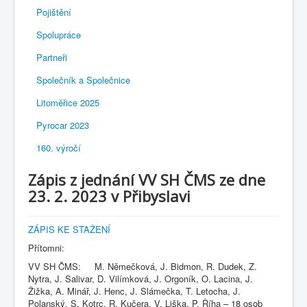
Pojištění
Spolupráce
Partneři
Společník a Společnice
Litoměřice 2025
Pyrocar 2023
160. výročí
Zápis z jednání VV SH ČMS ze dne
23. 2. 2023 v Přibyslavi
ZÁPIS KE STAŽENÍ
Přítomni:
VV SH ČMS: M. Němečková, J. Bidmon, R. Dudek, Z.
Nytra, J. Salivar, D. Vilímková, J. Orgoník, O. Lacina, J.
Žižka, A. Minář, J. Henc, J. Slámečka, T. Letocha, J.
Polanský, S. Kotrc, R. Kučera, V. Liška, P. Říha – 18 osob