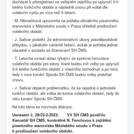
docházet k přeregistraci ve veřejném rejstříku po uplynutí 5-ti
letého funkčního období a následně znovu při volbě dle
volebním cyklu po více než 5 letech.
- M. Němečková upozornila na potřebu oficiálního písemného
stanoviska z Městského soudu v Praze ohledně prodloužení
volebního období.
- J. Salivar podotkl, že administrativní úkony pravděpodobně
přibydou, v jakékoliv variantě řešení, avšak je potřeba jednat
zásadně v souladu se Stanovami SH ČMS.
- T. Letocha vznesl dotaz týkající se správné formulace
volebního období pro sbory, které budou mít volby po uplynutí
5-ti letého funkčního období z vlastního rozhodnutí a po roce,
tedy v roce konání Sjezdu SH ČMS budou volby probíhat
znovu.
- J. Salivar objasnil problematiku, že se nejedná o jednoleté
funkční období, ale volba do konce volebního období, tedy do
roku konání Sjezdu SH ČMS.
Na toto téma se rozvinula diskuze.
Usnesení č. 28/23-2-2023: VV SH ČMS pověřilo
Kancelář SH ČMS, konkrétně N. Fenclovou k zajištění
písemného stanoviska Městského soudu v Praze
k prodloužení volebního období.