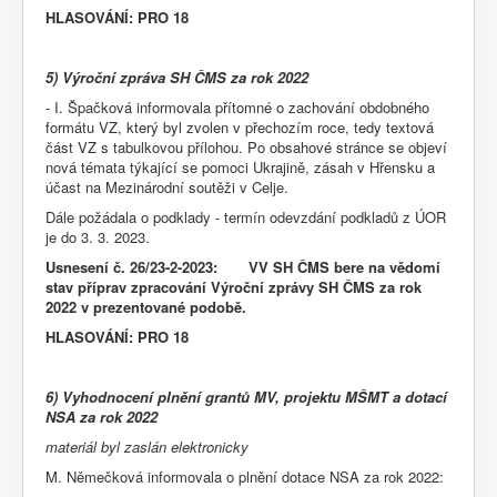
HLASOVÁNÍ: PRO
18
5) Výroční zpráva SH ČMS za rok 2022
- I. Špačková informovala přítomné o zachování obdobného
formátu VZ, který byl zvolen v přechozím roce, tedy textová
část VZ s tabulkovou přílohou. Po obsahové stránce se objeví
nová témata týkající se pomoci Ukrajině, zásah v Hřensku a
účast na Mezinárodní soutěži v Celje.
Dále požádala o podklady - termín odevzdání podkladů z ÚOR
je do 3. 3. 2023.
Usnesení č. 26/23-2-2023: VV SH ČMS bere na vědomí
stav příprav zpracování Výroční zprávy SH ČMS za rok
2022 v prezentované podobě.
HLASOVÁNÍ: PRO 18
6) Vyhodnocení plnění grantů MV, projektu MŠMT a dotací
NSA za rok 2022
materiál byl zaslán elektronicky
M. Němečková informovala o plnění dotace NSA za rok 2022: