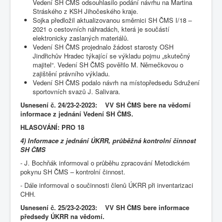
Vedení SH ČMS odsouhlasilo podání návrhu na Martina
Stráského z KSH Jihočeského kraje.
Sojka předložil aktualizovanou směrnici SH ČMS I/18 –
2021 o cestovních náhradách, která je součástí
elektronicky zaslaných materiálů.
Vedení SH ČMS projednalo žádost starosty OSH
Jindřichův Hradec týkající se výkladu pojmu „skutečný
majitel“. Vedení SH ČMS pověřilo M. Němečkovou o
zajištění právního výkladu.
Vedení SH ČMS podalo návrh na místopředsedu Sdružení
sportovních svazů J. Salivara.
Usnesení č. 24/23-2-2023: VV SH ČMS bere na vědomí
informace z jednání Vedení SH ČMS.
HLASOVÁNÍ: PRO 18
4) Informace z jednání ÚKRR, průběžná kontrolní činnost
SH ČMS
- J. Bochňák informoval o průběhu zpracování Metodickém
pokynu SH ČMS – kontrolní činnost.
- Dále informoval o součinnosti členů ÚKRR při inventarizaci
CHH.
Usnesení č. 25/23-2-2023: VV SH ČMS bere informace
předsedy ÚKRR na vědomí.