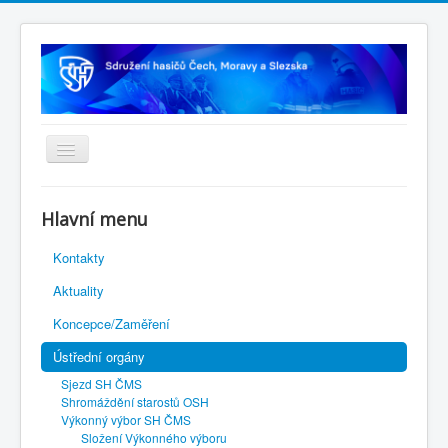
Úvodní stránka
Hlavní menu
Rejstřík sportu
Kontakty
Novelizace Stanov SH ČMS
Aktuality
Plán činnosti 2026
Koncepce/Zaměření
Kalendář akcí
Ústřední orgány
Výhody pro členy
Sjezd SH ČMS
Portál REDENOX
Shromáždění starostů OSH
Výkonný výbor SH ČMS
Složení Výkonného výboru