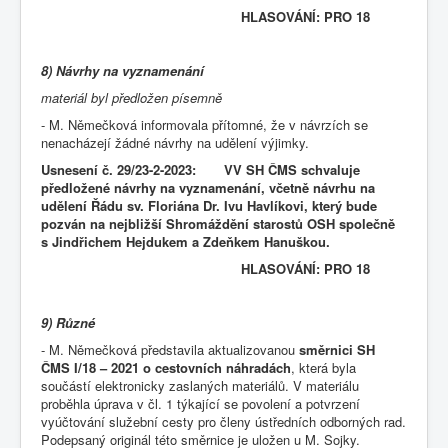
HLASOVÁNÍ: PRO 18
8) Návrhy na vyznamenání
materiál byl předložen písemně
- M. Němečková informovala přítomné, že v návrzích se
nenacházejí žádné návrhy na udělení výjimky.
Usnesení č. 29/23-2-2023: VV SH ČMS schvaluje
předložené návrhy na vyznamenání, včetně návrhu na
udělení Řádu sv. Floriána Dr. Ivu Havlíkovi, který bude
pozván na nejbližší Shromáždění starostů OSH společně
s Jindřichem Hejdukem a Zdeňkem Hanuškou.
HLASOVÁNÍ: PRO 18
9) Různé
- M. Němečková představila aktualizovanou
směrnici SH
ČMS I/18 – 2021 o cestovních náhradách
, která byla
součástí elektronicky zaslaných materiálů. V materiálu
proběhla úprava v čl. 1 týkající se povolení a potvrzení
vyúčtování služební cesty pro členy ústředních odborných rad.
Podepsaný originál této směrnice je uložen u M. Sojky.