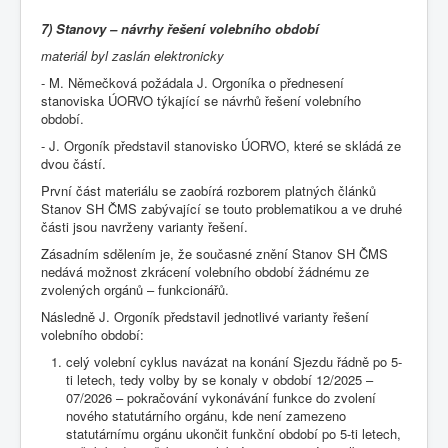
7) Stanovy – návrhy řešení volebního období
materiál byl zaslán elektronicky
- M. Němečková požádala J. Orgoníka o přednesení
stanoviska ÚORVO týkající se návrhů řešení volebního
období.
- J. Orgoník představil stanovisko ÚORVO, které se skládá ze
dvou částí.
První část materiálu se zaobírá rozborem platných článků
Stanov SH ČMS zabývající se touto problematikou a ve druhé
části jsou navrženy varianty řešení.
Zásadním sdělením je, že současné znění Stanov SH ČMS
nedává možnost zkrácení volebního období žádnému ze
zvolených orgánů – funkcionářů.
Následně J. Orgoník představil jednotlivé varianty řešení
volebního období:
celý volební cyklus navázat na konání Sjezdu řádně po 5-
ti letech, tedy volby by se konaly v období 12/2025 –
07/2026 – pokračování vykonávání funkce do zvolení
nového statutárního orgánu, kde není zamezeno
statutárnímu orgánu ukončit funkční období po 5-ti letech,