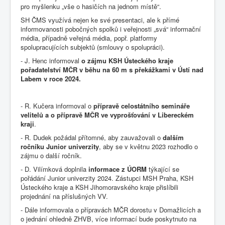
pro myšlenku „vše o hasičích na jednom místě“.
SH ČMS využívá nejen ke své presentaci, ale k přímé
informovanosti pobočných spolků i veřejnosti „svá“ informační
média, případně veřejná média, popř. platformy
spolupracujících subjektů (smlouvy o spolupráci).
- J. Henc informoval
o zájmu KSH Ústeckého kraje
pořadatelství MČR v běhu na 60 m s překážkami v Ústí nad
Labem v roce 2024.
- R. Kučera informoval o
přípravě
celostátního semináře
velitelů a o přípravě MČR ve vyprošťování v Libereckém
kraji
.
- R. Dudek požádal přítomné, aby zauvažovali o
dalším
ročníku Junior univerzity
, aby se v květnu 2023 rozhodlo o
zájmu o další ročník.
- D. Vilímková doplnila
informace z ÚORM
týkající se
pořádání Junior univerzity 2024. Zástupci MSH Praha, KSH
Ústeckého kraje a KSH Jihomoravského kraje přislíbili
projednání na příslušných VV.
- Dále informovala o přípravách MČR dorostu v Domažlicích a
o jednání ohledně ZHVB, více informací bude poskytnuto na