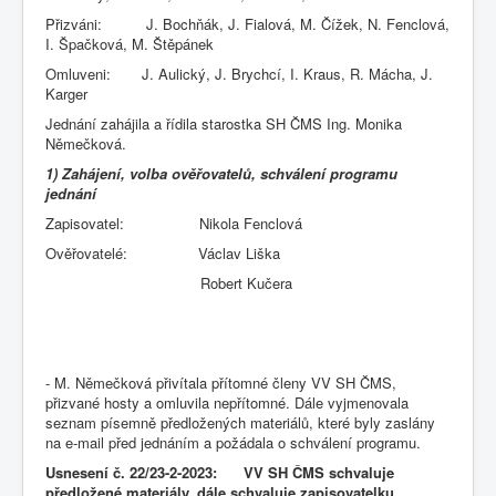
Přizváni: J. Bochňák, J. Fialová, M. Čížek, N. Fenclová,
I. Špačková, M. Štěpánek
Omluveni: J. Aulický, J. Brychcí, I. Kraus, R. Mácha, J.
Karger
Jednání zahájila a řídila starostka SH ČMS Ing. Monika
Němečková.
1) Zahájení, volba ověřovatelů, schválení programu
jednání
Zapisovatel: Nikola Fenclová
Ověřovatelé: Václav Liška
Robert Kučera
- M. Němečková přivítala přítomné členy VV SH ČMS,
přizvané hosty a omluvila nepřítomné. Dále vyjmenovala
seznam písemně předložených materiálů, které byly zaslány
na e-mail před jednáním a požádala o schválení programu.
Usnesení č. 22/23-2-2023: VV SH ČMS schvaluje
předložené materiály, dále schvaluje zapisovatelku,