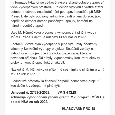
- informace týkající se celkové výše získané dotace a zároveň
výše vyčerpaných prostředků, z čehož vyplynula vratka státní
dotace, z důvodu neuskutečnění postupové soutěže při MSH
Plzeň. Dále byly popsány jednotlivé části plnění dotace, jako
například čerpání dotace pobočnými spolky, čerpání na
národní soutěže apod.
Dále M. Němečková přednesla vyhodnocení plnění výzvy
MŠMT Práce s dětmi a mládeží Mladí hasiči 2022:
- dotační výzva byla vyčerpána v plné výši, byly dodrženy
všechny konkrétní výstupy projektu. Součástí zprávy o
vyhodnocení projektu je i grafická prezentace, která je
povinnou přílohou. Dále byly vyjmenovány konkrétní aktivity
projektu, včetně specifických aktivit.
Následně M. Němečková přítomné seznámila s plněním grantů
MV za rok 2022:
- jednotlivě představila finanční čerpání jednotlivých projektů,
kde došlo k vyčerpání v plné výši.
Usnesení č. 27/23-2-2023: VV SH ČMS
schvaluje vyhodnocení plnění grantů MV, projektu MŠMT a
dotací NSA za rok 2022.
HLASOVÁNÍ: PRO 18