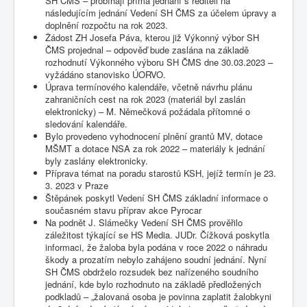
SH ČMS – probíhají přímá jednání s řediteli na
následujícím jednání Vedení SH ČMS za účelem úpravy a
doplnění rozpočtu na rok 2023.
Žádost ZH Josefa Páva, kterou již Výkonný výbor SH
ČMS projednal – odpověď bude zaslána na základě
rozhodnutí Výkonného výboru SH ČMS dne 30.03.2023 –
vyžádáno stanovisko ÚORVO.
Úprava termínového kalendáře, včetně návrhu plánu
zahraničních cest na rok 2023 (materiál byl zaslán
elektronicky) – M. Němečková požádala přítomné o
sledování kalendáře.
Bylo provedeno vyhodnocení plnění grantů MV, dotace
MŠMT a dotace NSA za rok 2022 – materiály k jednání
byly zaslány elektronicky.
Příprava témat na poradu starostů KSH, jejíž termín je 23.
3. 2023 v Praze
Štěpánek poskytl Vedení SH ČMS základní informace o
současném stavu příprav akce Pyrocar
Na podnět J. Slámečky Vedení SH ČMS prověřilo
záležitost týkající se HS Media. JUDr. Čížková poskytla
informaci, že žaloba byla podána v roce 2022 o náhradu
škody a prozatím nebylo zahájeno soudní jednání. Nyní
SH ČMS obdrželo rozsudek bez nařízeného soudního
jednání, kde bylo rozhodnuto na základě předložených
podkladů – „žalovaná osoba je povinna zaplatit žalobkyni