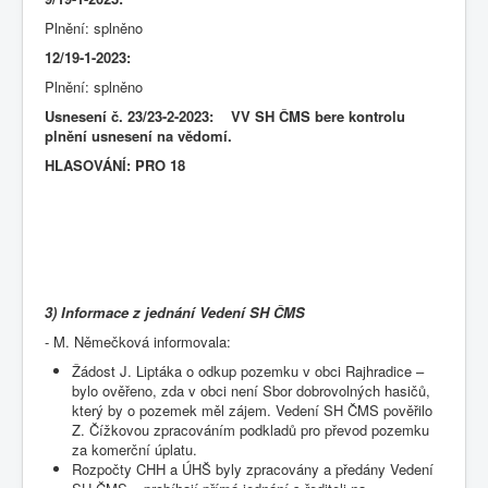
Plnění: splněno
12/19-1-2023:
Plnění: splněno
Usnesení č. 23/23-2-2023: VV SH ČMS bere kontrolu
plnění usnesení na vědomí.
HLASOVÁNÍ: PRO 18
3) Informace z jednání Vedení SH ČMS
- M. Němečková informovala:
Žádost J. Liptáka o odkup pozemku v obci Rajhradice –
bylo ověřeno, zda v obci není Sbor dobrovolných hasičů,
který by o pozemek měl zájem. Vedení SH ČMS pověřilo
Z. Čížkovou zpracováním podkladů pro převod pozemku
za komerční úplatu.
Rozpočty CHH a ÚHŠ byly zpracovány a předány Vedení