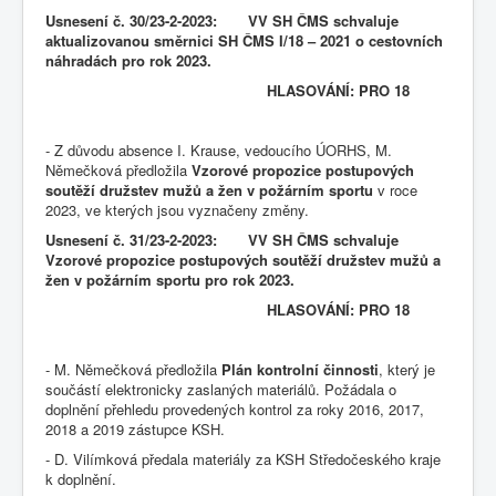
Usnesení č. 30/23-2-2023: VV SH ČMS schvaluje
aktualizovanou směrnici SH ČMS I/18 – 2021 o cestovních
náhradách pro rok 2023.
HLASOVÁNÍ: PRO 18
- Z důvodu absence I. Krause, vedoucího ÚORHS, M.
Němečková předložila
Vzorové propozice postupových
soutěží družstev mužů a žen v požárním sportu
v roce
2023, ve kterých jsou vyznačeny změny.
Usnesení č. 31/23-2-2023: VV SH ČMS schvaluje
Vzorové propozice postupových soutěží družstev mužů a
žen v požárním sportu pro rok 2023.
HLASOVÁNÍ: PRO 18
- M. Němečková předložila
Plán kontrolní činnosti
, který je
součástí elektronicky zaslaných materiálů. Požádala o
doplnění přehledu provedených kontrol za roky 2016, 2017,
2018 a 2019 zástupce KSH.
- D. Vilímková předala materiály za KSH Středočeského kraje
k doplnění.