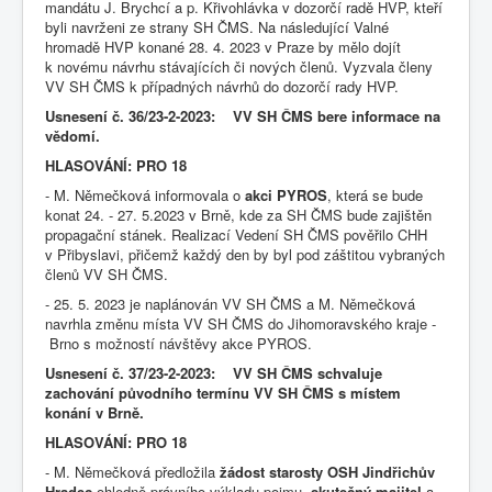
mandátu J. Brychcí a p. Křivohlávka v dozorčí radě HVP, kteří
byli navrženi ze strany SH ČMS. Na následující Valné
hromadě HVP konané 28. 4. 2023 v Praze by mělo dojít
k novému návrhu stávajících či nových členů. Vyzvala členy
VV SH ČMS k případných návrhů do dozorčí rady HVP.
Usnesení č. 36/23-2-2023: VV SH ČMS bere informace na
vědomí.
HLASOVÁNÍ: PRO 18
- M. Němečková informovala o
akci PYROS
, která se bude
konat 24. - 27. 5.2023 v Brně, kde za SH ČMS bude zajištěn
propagační stánek. Realizací Vedení SH ČMS pověřilo CHH
v Přibyslavi, přičemž každý den by byl pod záštitou vybraných
členů VV SH ČMS.
- 25. 5. 2023 je naplánován VV SH ČMS a M. Němečková
navrhla změnu místa VV SH ČMS do Jihomoravského kraje -
Brno s možností návštěvy akce PYROS.
Usnesení č. 37/23-2-2023: VV SH ČMS schvaluje
zachování původního termínu VV SH ČMS s místem
konání v Brně.
HLASOVÁNÍ: PRO 18
- M. Němečková předložila
žádost starosty OSH Jindřichův
Hradec
ohledně právního výkladu pojmu „
skutečný majitel
a