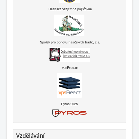
Hasičská vzájemná pojišťovna
Spolek pro obnovu hasičských tradic, z.s.
vpsFree.cz
Pyros 2025
Vzdělávání