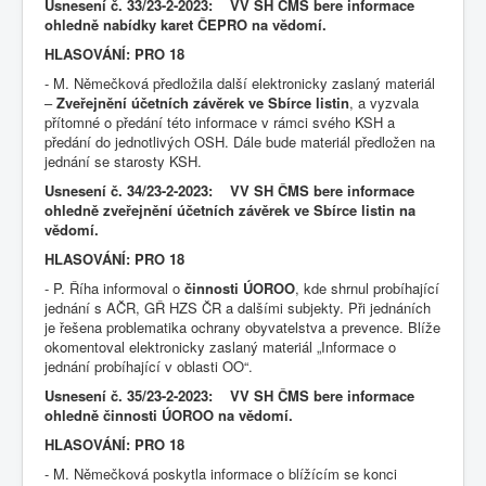
Usnesení č. 33/23-2-2023: VV SH ČMS bere informace
ohledně nabídky karet ČEPRO na vědomí.
HLASOVÁNÍ: PRO 18
- M. Němečková předložila další elektronicky zaslaný materiál
–
Zveřejnění účetních závěrek ve Sbírce listin
, a vyzvala
přítomné o předání této informace v rámci svého KSH a
předání do jednotlivých OSH. Dále bude materiál předložen na
jednání se starosty KSH.
Usnesení č. 34/23-2-2023: VV SH ČMS bere informace
ohledně zveřejnění účetních závěrek ve Sbírce listin na
vědomí.
HLASOVÁNÍ: PRO 18
- P. Říha informoval o
činnosti ÚOROO
, kde shrnul probíhající
jednání s AČR, GŘ HZS ČR a dalšími subjekty. Při jednáních
je řešena problematika ochrany obyvatelstva a prevence. Blíže
okomentoval elektronicky zaslaný materiál „Informace o
jednání probíhající v oblasti OO“.
Usnesení č. 35/23-2-2023: VV SH ČMS bere informace
ohledně činnosti ÚOROO na vědomí.
HLASOVÁNÍ: PRO 18
- M. Němečková poskytla informace o blížícím se konci