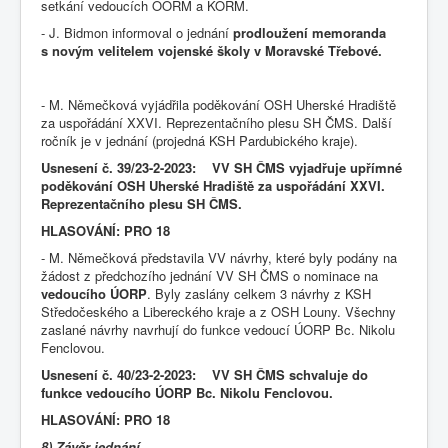
setkání vedoucích OORM a KORM.
- J. Bidmon informoval o jednání
prodloužení memoranda
s novým velitelem vojenské školy v Moravské Třebové.
- M. Němečková vyjádřila poděkování OSH Uherské Hradiště
za uspořádání XXVI. Reprezentačního plesu SH ČMS. Další
ročník je v jednání (projedná KSH Pardubického kraje).
Usnesení č. 39/23-2-2023: VV SH ČMS vyjadřuje upřímné
poděkování OSH Uherské Hradiště za uspořádání XXVI.
Reprezentačního plesu SH ČMS.
HLASOVÁNÍ: PRO 18
- M. Němečková představila VV návrhy, které byly podány na
žádost z předchozího jednání VV SH ČMS o nominace na
vedoucího ÚORP
. Byly zaslány celkem 3 návrhy z KSH
Středočeského a Libereckého kraje a z OSH Louny. Všechny
zaslané návrhy navrhují do funkce vedoucí ÚORP Bc. Nikolu
Fenclovou.
Usnesení č. 40/23-2-2023: VV SH ČMS schvaluje do
funkce vedoucího ÚORP Bc. Nikolu Fenclovou.
HLASOVÁNÍ: PRO 18
8) Závěr jednání