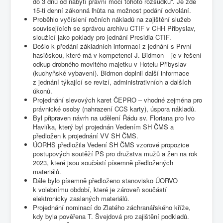
do 3 dnů od nabytí právní moci tohoto rozsudku“. Je zde
15-ti denní zákonná lhůta na možnost podání odvolání.
Proběhlo vyčíslení ročních nákladů na zajištění služeb
souvisejících se správou archivu CTIF v CHH Přibyslav,
sloužící jako poklady pro jednání Presidia CTIF.
Došlo k předání základních informací z jednání s První
hasičskou, které má v kompetenci J. Bidmon – je v řešení
odkup drobného movitého majetku v Hotelu Přibyslav
(kuchyňské vybavení). Bidmon doplnil další informace
z jednání týkající se revizí, administrativních a dalších
úkonů.
Projednání slevových karet ČEPRO – vhodné zejména pro
právnické osoby (nahrazení CCS karty), úspora nákladů.
Byl připraven návrh na udělení Řádu sv. Floriana pro Ivo
Havlíka, který byl projednán Vedením SH ČMS a
předložen k projednání VV SH ČMS.
ÚORHS předložila Vedení SH ČMS vzorové propozice
postupových soutěží PS pro družstva mužů a žen na rok
2023, které jsou součástí písemně předložených
materiálů.
Dále bylo písemně předloženo stanovisko ÚORVO
k volebnímu období, které je zároveň součástí
elektronicky zaslaných materiálů.
Projednání nominací do Zlatého záchranářského kříže,
kdy byla pověřena T. Švejdová pro zajištění podkladů.