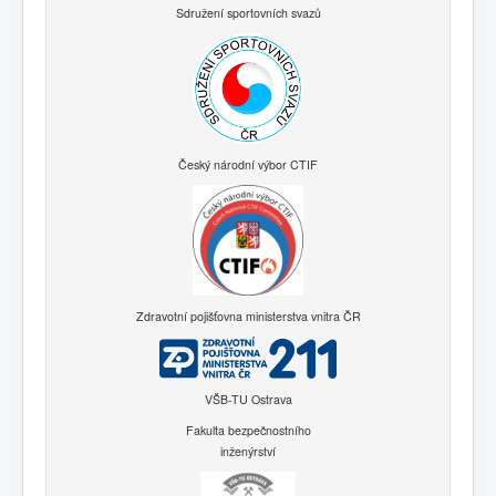
Sdružení sportovních svazů
Český národní výbor CTIF
Zdravotní pojišťovna ministerstva vnitra ČR
VŠB-TU Ostrava
Fakulta bezpečnostního
inženýrství