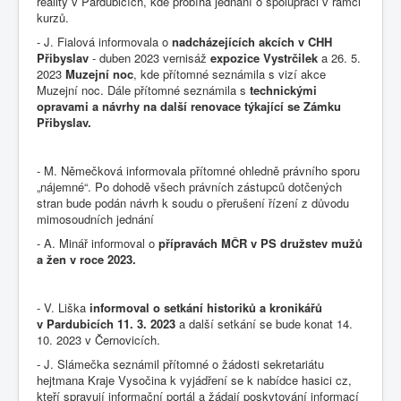
reality v Pardubicích, kde probíhá jednání o spolupráci v rámci
kurzů.
- J. Fialová informovala o
nadcházejících akcích v CHH
Přibyslav
- duben 2023 vernisáž
expozice Vystrčilek
a 26. 5.
2023
Muzejní noc
, kde přítomné seznámila s vizí akce
Muzejní noc. Dále přítomné seznámila s
technickými
opravami a návrhy na další renovace týkající se Zámku
Přibyslav.
- M. Němečková informovala přítomné ohledně právního sporu
„nájemné“. Po dohodě všech právních zástupců dotčených
stran bude podán návrh k soudu o přerušení řízení z důvodu
mimosoudních jednání
- A. Minář informoval o
přípravách MČR v PS družstev mužů
a žen v roce 2023.
- V. Liška
informoval o setkání historiků a kronikářů
v Pardubicích 11. 3. 2023
a další setkání se bude konat 14.
10. 2023 v Černovicích.
- J. Slámečka seznámil přítomné o žádosti sekretariátu
hejtmana Kraje Vysočina k vyjádření se k nabídce hasici cz,
kteří spravují informační portál a žádají poskytování informací