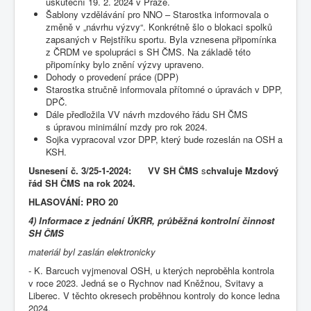
uskuteční 19. 2. 2024 v Praze.
Šablony vzdělávání pro NNO – Starostka informovala o
změně v „návrhu výzvy“. Konkrétně šlo o blokaci spolků
zapsaných v Rejstříku sportu. Byla vznesena připomínka
z ČRDM ve spolupráci s SH ČMS. Na základě této
připomínky bylo znění výzvy upraveno.
Dohody o provedení práce (DPP)
Starostka stručně informovala přítomné o úpravách v DPP,
DPČ.
Dále předložila VV návrh mzdového řádu SH ČMS
s úpravou minimální mzdy pro rok 2024.
Sojka vypracoval vzor DPP, který bude rozeslán na OSH a
KSH.
Usnesení č.
3/25-1-2024: VV SH ČMS
s
chvaluje Mzdový
řád SH ČMS na rok 2024.
HLASOVÁNÍ: PRO 20
4)
Informace z jednání ÚKRR, průběžná kontrolní činnost
SH ČMS
materiál byl zaslán elektronicky
- K. Barcuch vyjmenoval OSH, u kterých neproběhla kontrola
v roce 2023. Jedná se o Rychnov nad Kněžnou, Svitavy a
Liberec. V těchto okresech proběhnou kontroly do konce ledna
2024.