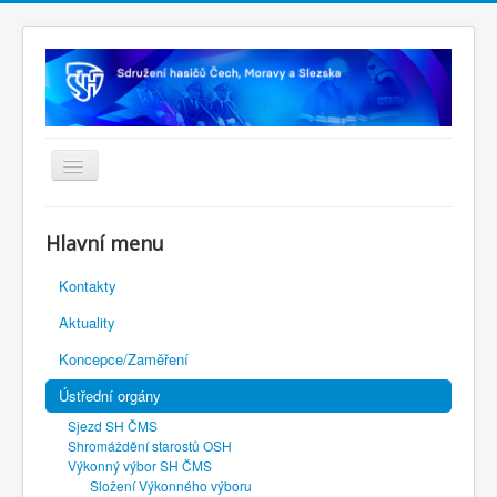
Úvodní stránka
Hlavní menu
Rejstřík sportu
Kontakty
Novelizace Stanov SH ČMS
Aktuality
Plán činnosti 2026
Koncepce/Zaměření
Kalendář akcí
Ústřední orgány
Výhody pro členy
Sjezd SH ČMS
Portál REDENOX
Shromáždění starostů OSH
Výkonný výbor SH ČMS
Složení Výkonného výboru