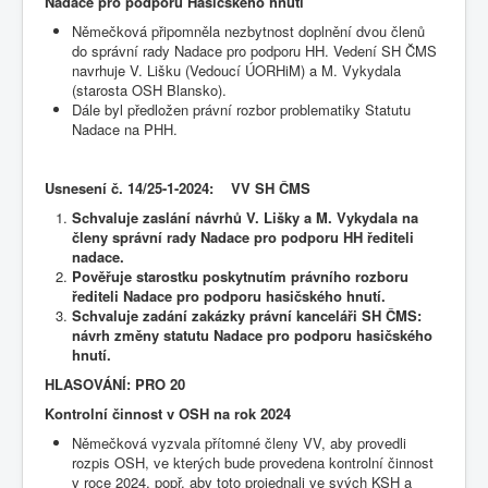
Nadace pro podporu Hasičského hnutí
Němečková připomněla nezbytnost doplnění dvou členů
do správní rady Nadace pro podporu HH. Vedení SH ČMS
navrhuje V. Lišku (Vedoucí ÚORHiM) a M. Vykydala
(starosta OSH Blansko).
Dále byl předložen právní rozbor problematiky Statutu
Nadace na PHH.
Usnesení č.
14/25-1-2024: VV SH ČMS
Schvaluje zaslání návrhů V. Lišky a M. Vykydala na
členy správní rady Nadace pro podporu HH řediteli
nadace.
Pověřuje starostku poskytnutím právního rozboru
řediteli Nadace pro podporu hasičského hnutí.
Schvaluje zadání zakázky právní kanceláři SH ČMS:
návrh změny statutu Nadace pro podporu hasičského
hnutí.
HLASOVÁNÍ: PRO 20
Kontrolní činnost v OSH na rok 2024
Němečková vyzvala přítomné členy VV, aby provedli
rozpis OSH, ve kterých bude provedena kontrolní činnost
v roce 2024, popř. aby toto projednali ve svých KSH a