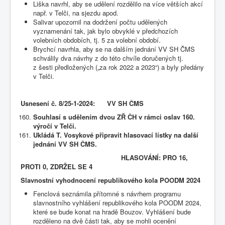
Liška navrhl, aby se udělení rozdělilo na více větších akcí
např. v Telči, na sjezdu apod.
Salivar upozornil na dodržení počtu udělených
vyznamenání tak, jak bylo obvyklé v předchozích
volebních obdobích, tj. 5 za volební období.
Brychcí navrhla, aby se na dalším jednání VV SH ČMS
schválily dva návrhy z do této chvíle doručených tj.
z šesti předložených („za rok 2022 a 2023“) a byly předány
v Telči.
Usnesení č.
8/25-1-2024: VV SH ČMS
Souhlasí s udělením dvou ZŘ ČH v rámci oslav 160.
výročí v Telči.
Ukládá T. Vosykové připravit hlasovací lístky na další
jednání VV SH ČMS.
HLASOVÁNÍ: PRO 16,
PROTI 0, ZDRŽEL SE 4
Slavnostní vyhodnocení republikového kola POODM 2024
Fenclová seznámila přítomné s návrhem programu
slavnostního vyhlášení republikového kola POODM 2024,
které se bude konat na hradě Bouzov. Vyhlášení bude
rozděleno na dvě části tak, aby se mohli ocenění