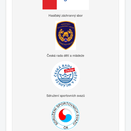
Hasičský záchranný sbor
Česká rada dětí a mládeže
Sdružení sportovních svazů