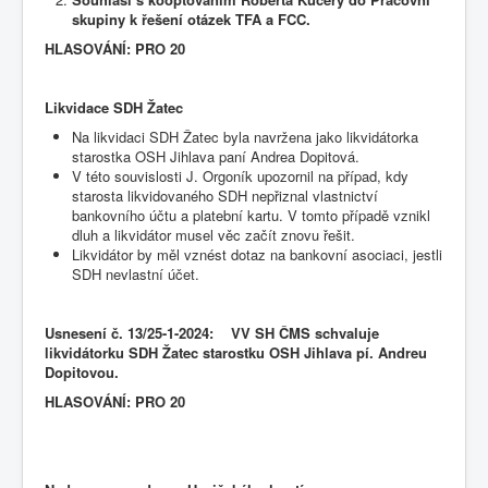
skupiny k řešení otázek TFA a FCC.
HLASOVÁNÍ: PRO 20
Likvidace SDH Žatec
Na likvidaci SDH Žatec byla navržena jako likvidátorka
starostka OSH Jihlava paní Andrea Dopitová.
V této souvislosti J. Orgoník upozornil na případ, kdy
starosta likvidovaného SDH nepřiznal vlastnictví
bankovního účtu a platební kartu. V tomto případě vznikl
dluh a likvidátor musel věc začít znovu řešit.
Likvidátor by měl vznést dotaz na bankovní asociaci, jestli
SDH nevlastní účet.
Usnesení č. 13
/25-1-2024: VV SH ČMS schvaluje
likvidátorku SDH Žatec starostku OSH Jihlava pí. Andreu
Dopitovou.
HLASOVÁNÍ: PRO 20