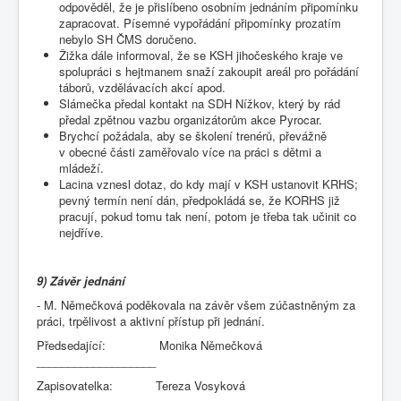
odpověděl, že je přislíbeno osobním jednáním připomínku
zapracovat. Písemné vypořádání připomínky prozatím
nebylo SH ČMS doručeno.
Žižka dále informoval, že se KSH jihočeského kraje ve
spolupráci s hejtmanem snaží zakoupit areál pro pořádání
táborů, vzdělávacích akcí apod.
Slámečka předal kontakt na SDH Nížkov, který by rád
předal zpětnou vazbu organizátorům akce Pyrocar.
Brychcí požádala, aby se školení trenérů, převážně
v obecné části zaměřovalo více na práci s dětmi a
mládeží.
Lacina vznesl dotaz, do kdy mají v KSH ustanovit KRHS;
pevný termín není dán, předpokládá se, že KORHS již
pracují, pokud tomu tak není, potom je třeba tak učinit co
nejdříve.
9) Závěr jednání
- M. Němečková poděkovala na závěr všem zúčastněným za
práci, trpělivost a aktivní přístup při jednání.
Předsedající: Monika Němečková
___________________
Zapisovatelka: Tereza Vosyková