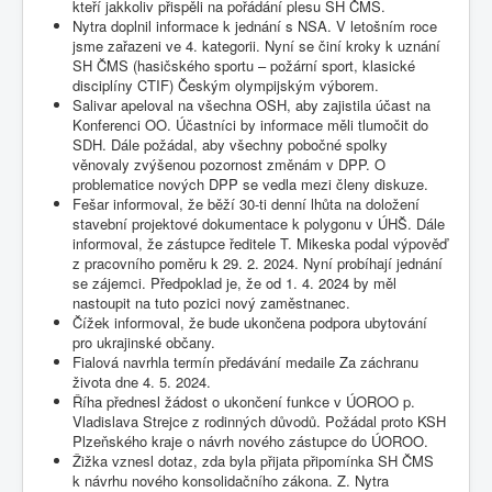
kteří jakkoliv přispěli na pořádání plesu SH ČMS.
Nytra doplnil informace k jednání s NSA. V letošním roce
jsme zařazeni ve 4. kategorii. Nyní se činí kroky k uznání
SH ČMS (hasičského sportu – požární sport, klasické
disciplíny CTIF) Českým olympijským výborem.
Salivar apeloval na všechna OSH, aby zajistila účast na
Konferenci OO. Účastníci by informace měli tlumočit do
SDH. Dále požádal, aby všechny pobočné spolky
věnovaly zvýšenou pozornost změnám v DPP. O
problematice nových DPP se vedla mezi členy diskuze.
Fešar informoval, že běží 30-ti denní lhůta na doložení
stavební projektové dokumentace k polygonu v ÚHŠ. Dále
informoval, že zástupce ředitele T. Mikeska podal výpověď
z pracovního poměru k 29. 2. 2024. Nyní probíhají jednání
se zájemci. Předpoklad je, že od 1. 4. 2024 by měl
nastoupit na tuto pozici nový zaměstnanec.
Čížek informoval, že bude ukončena podpora ubytování
pro ukrajinské občany.
Fialová navrhla termín předávání medaile Za záchranu
života dne 4. 5. 2024.
Říha přednesl žádost o ukončení funkce v ÚOROO p.
Vladislava Strejce z rodinných důvodů. Požádal proto KSH
Plzeňského kraje o návrh nového zástupce do ÚOROO.
Žižka vznesl dotaz, zda byla přijata připomínka SH ČMS
k návrhu nového konsolidačního zákona. Z. Nytra