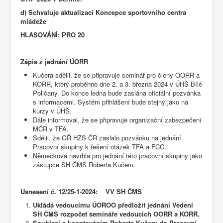
d) Schvaluje aktualizaci Koncepce sportovního centra
mládeže
HLASOVÁNÍ: PRO 20
Zápis z jednání ÚORR
Kučera sdělil, že se připravuje seminář pro členy OORR a
KORR, který proběhne dne 2. a 3. března 2024 v ÚHŠ Bílé
Poličany. Do konce ledna bude zaslána oficiální pozvánka
s informacemi. Systém přihlášení bude stejný jako na
kurzy v ÚHŠ.
Dále informoval, že se připravuje organizační zabezpečení
MČR v TFA.
Sdělil, že GŘ HZS ČR zaslalo pozvánku na jednání
Pracovní skupiny k řešení otázek TFA a FCC.
Němečková navrhla pro jednání této pracovní skupiny jako
zástupce SH ČMS Roberta Kučeru.
Usnesení č. 1
2/25-1-2024: VV SH ČMS
Ukládá vedoucímu ÚOROO předložit jednání Vedení
SH ČMS rozpočet semináře vedoucích OORR a KORR.
Souhlasí s kooptováním Roberta Kučery do Pracovní