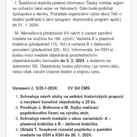
- I. Špačková doplnila podané informace: Český rozhlas region
se zúčastní také oslav ve Velvarech. Dále bude probíhat
spolupráce s deníky. Požádala organizační výbor akce Telč o
dodání podkladů k akci (program, doprovodný program apod.)
do 31. 1. 2024.
- M. Němečková představila VV návrh 2 variant pamětní
medaile se stužkou ke 160. výročí. Varianta A v plastové
krabičce (předpoklad 175,- Kč) a varianta B v dárkovém
provedení (předpoklad 320,- Kč). Informovala, že OSH si
budou moci medaile objednávat prostřednictvím
objednávkového formuláře
do 5. 2. 2024
, s dodáním na
dubnovém SS. Objednávky budou přijímány i po tomto datu,
nelze však zaručit včasné dodání a stejnou cenu.
Usnesení č.
5/25-1-2024: VV SH ČMS
Schvaluje návrh stuhy na setkání historických praporů
a navýšení konečné objednávky o 25 ks.
Pověřuje J. Bidmona a M. Sojku realizací
poptávkového řízení na výrobu stuh.
Schvaluje návrh medaile v obou variantách: A –
plastová krabička a B – dárková krabička.
Ukládá T. Vosykové rozeslat poptávku o pamětní
medaile na OSH a KSH do 26. 1. 2024.