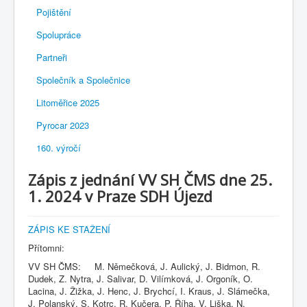
Pojištění
Spolupráce
Partneři
Společník a Společnice
Litoměřice 2025
Pyrocar 2023
160. výročí
Zápis z jednání VV SH ČMS dne 25.
1. 2024 v Praze SDH Újezd
ZÁPIS KE STAŽENÍ
Přítomni:
VV SH ČMS: M. Němečková, J. Aulický, J. Bidmon, R.
Dudek, Z. Nytra, J. Salivar, D. Vilímková, J. Orgoník, O.
Lacina, J. Žižka, J. Henc, J. Brychcí, I. Kraus, J. Slámečka,
J. Polanský, S. Kotrc, R. Kučera, P. Říha, V. Liška, N.