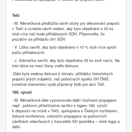
Telč
- M. Němečková předložila návrh stuhy pro dekorování praporů
v Telči a vznesla návrh vedení, aby bylo objednáno o 20 ks
stuh více než bude přihlášených SDH. Připomněla, že
prozatím se přihlásilo 341 SDH.
- V. Liška navrhl, aby bylo objednáno o 10 % stuh více oproti
počtu přihlášených.
- J. Slámečka navrhl, aby bylo objednáno 25 ks stuh navíc. Na
toto téma se mezi členy vedla diskuze.
-Dále byla vedena diskuse k tématu: přihlášky historických
praporů jiných subjektů, než pobočných spolků SH ČMS;
konečné stanovisko vydá přípravný štáb pro akci Telč.
160. výročí
- M. Němečková dále vyjmenovala další možnosti propagace
např. poštovní příležitostné razítko s logem 160. výročí
k dispozici na místě v Telči, spolupráce s Českým rozhlasem,
tisková konference, celoroční propagace na poštovních
zásilkách odesílaných z kanceláře SH (postálka – otisk loga) a
další.