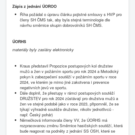
Zápis z jednání ÚOROO
Říha požádal o úpravu článku pojistné smlouvy s HVP pro
členy SH ČMS tak, aby byla stejná terminologie dle
návrhu směrnice skupin dobrovolníků SH ČMS.
ÚORHS
materiály byly zaslány elektronicky
Kraus představil Propozice postupových kol družstev
mužů a žen v požárním sportu pro rok 2024 a Metodický
pokyn k zabezpečení soutěží v požárním sportu v roce
2024, ve kterém je mimo jiné zakotvena i prevence
negativních jevů ve sportu.
Dále doplnil, že přestupy v rámci postupových soutěží
DRUŽSTEV pro rok 2024 zůstávají pro družstva mužů a
žen ve stejné podobě jako v roce 2023, připomněl, že se
týkají výhradně soutěže družstev, nikoliv jednotlivců -
např. Český pohár)
Němečková informovala členy VV, že ÚORHS má
rozpracovanou změnu Směrnice hasičských soutěží, která
bude reagovat na podněty z jednání SS OSH, které se