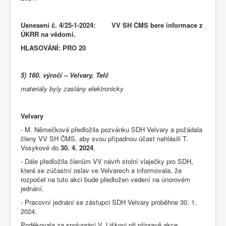
Usnesení č.
4/25-1-2024: VV SH ČMS bere informace z
ÚKRR na vědomí.
HLASOVÁNÍ: PRO 20
5) 160. výročí – Velvary, Telč
materiály byly zaslány elektronicky
Velvary
- M. Němečková předložila pozvánku SDH Velvary a požádala
členy VV SH ČMS, aby svou případnou účast nahlásili T.
Vosykové do
30. 4. 2024
.
- Dále předložila členům VV návrh stolní vlaječky pro SDH,
která se zúčastní oslav ve Velvarech a informovala, že
rozpočet na tuto akci bude předložen vedení na únorovém
jednání.
- Pracovní jednání se zástupci SDH Velvary proběhne 30. 1.
2024.
Poděkovala za spolupráci V. Liškovi při přípravě akce.