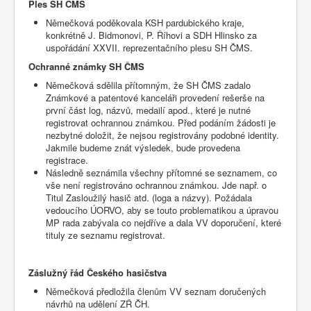
Ples SH ČMS
Němečková poděkovala KSH pardubického kraje,
konkrétně J. Bidmonovi, P. Říhovi a SDH Hlinsko za
uspořádání XXVII. reprezentačního plesu SH ČMS.
Ochranné známky SH ČMS
Němečková sdělila přítomným, že SH ČMS zadalo
Známkové a patentové kanceláři provedení rešerše na
první část log, názvů, medailí apod., které je nutné
registrovat ochrannou známkou. Před podáním žádosti je
nezbytné doložit, že nejsou registrovány podobné identity.
Jakmile budeme znát výsledek, bude provedena
registrace.
Následně seznámila všechny přítomné se seznamem, co
vše není registrováno ochrannou známkou. Jde např. o
Titul Zasloužilý hasič atd. (loga a názvy). Požádala
vedoucího ÚORVO, aby se touto problematikou a úpravou
MP rada zabývala co nejdříve a dala VV doporučení, které
tituly ze seznamu registrovat.
Záslužný řád Českého hasičstva
Němečková předložila členům VV seznam doručených
návrhů na udělení ZŘ ČH.