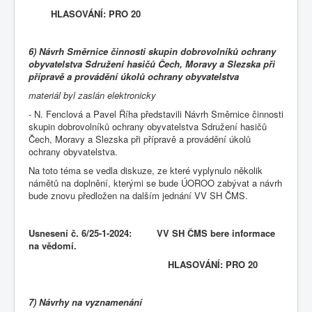
HLASOVÁNÍ: PRO 20
6) Návrh Směrnice činnosti skupin dobrovolníků ochrany
obyvatelstva Sdružení hasičů Čech, Moravy a Slezska při
přípravě a provádění úkolů ochrany obyvatelstva
materiál byl zaslán elektronicky
- N. Fenclová a Pavel Říha představili Návrh Směrnice činnosti
skupin dobrovolníků ochrany obyvatelstva Sdružení hasičů
Čech, Moravy a Slezska při přípravě a provádění úkolů
ochrany obyvatelstva.
Na toto téma se vedla diskuze, ze které vyplynulo několik
námětů na doplnění, kterými se bude ÚOROO zabývat a návrh
bude znovu předložen na dalším jednání VV SH ČMS.
Usnesení č.
6/25-1-2024: VV SH ČMS bere informace
na vědomí.
HLASOVÁNÍ: PRO 20
7) Návrhy na vyznamenání