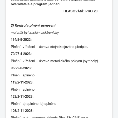
ověřovatele a program jednání.
HLASOVÁNÍ: PRO 20
2) Kontrola plnění usnesení
materiál byl zaslán elektronicky
114/8-9-2022:
Plnění: v řešení – úprava stejnokrojového předpisu
70/27-4-2023:
Plnění: v řešení – úprava metodického pokynu (symboly)
96/22-6-2023:
Plnění: splněno
119/2-11-2023:
Plnění: splněno
123/2-11-2023:
Plnění: a) splněno, b) splněno
126/2-11-2023:
Plnění: trvá – písemná dohoda Ples SH ČMS 2025