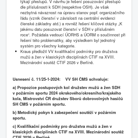
týkají přestupů. V návrhu je řešení posuzování přestupů
dle příslušnosti k SDH (respektive OSH). Je však
nezbytná návaznost na úpravu stanov popř. organizačního
řádu (vznik členství v závislosti na centrální evidenci
členské základny atd.) a rovněž řešení klíčové otázky „K
jakému datu posuzovat členství v SDH v příslušném
roce“. Požádala vedoucí ÚORHS a ÚORM o součinnost při
řešení této problematiky, aby výsledkem byl jednotný
systém pro všechny kategorie.
Kraus předložil VV kvalifikační podmínky pro družstva
mužů a žen v klasických disciplínách CTIF na XVIII.
Mezinárodní soutěž CTIF 2026 v Berlíně.
Usnesení č. 11
/25-1-2024: VV SH ČMS schvaluje:
a) Propozice postupových kol družstev mužů a žen SDH
v požárním sportu 2024 okrskového/okresního/krajského
kola, Mistrovství ČR družstev Sborů dobrovolných hasičů
SH ČMS v požárním sportu.
b) Metodický pokyn k zabezpečení soutěží v požárním
sportu.
c) Kvalifikační podmínky pro družstva mužů a žen v
klasických disciplínách CTIF na XVIII. Mezinárodní soutěž
CTIF 2026 v Berlíně.