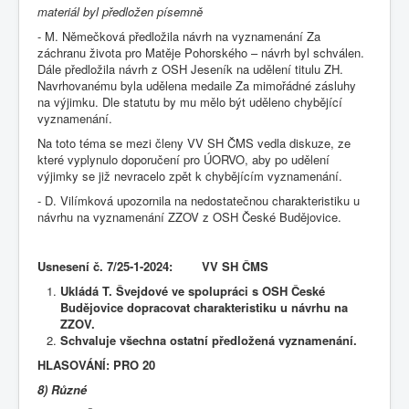
materiál byl předložen písemně
- M. Němečková předložila návrh na vyznamenání Za
záchranu života pro Matěje Pohorského – návrh byl schválen.
Dále předložila návrh z OSH Jeseník na udělení titulu ZH.
Navrhovanému byla udělena medaile Za mimořádné zásluhy
na výjimku. Dle statutu by mu mělo být uděleno chybějící
vyznamenání.
Na toto téma se mezi členy VV SH ČMS vedla diskuze, ze
které vyplynulo doporučení pro ÚORVO, aby po udělení
výjimky se již nevracelo zpět k chybějícím vyznamenání.
- D. Vilímková upozornila na nedostatečnou charakteristiku u
návrhu na vyznamenání ZZOV z OSH České Budějovice.
Usnesení č.
7/25-1-2024: VV SH ČMS
Ukládá T. Švejdové ve spolupráci s OSH České
Budějovice dopracovat charakteristiku u návrhu na
ZZOV.
Schvaluje všechna ostatní předložená vyznamenání.
HLASOVÁNÍ: PRO 20
8) Různé