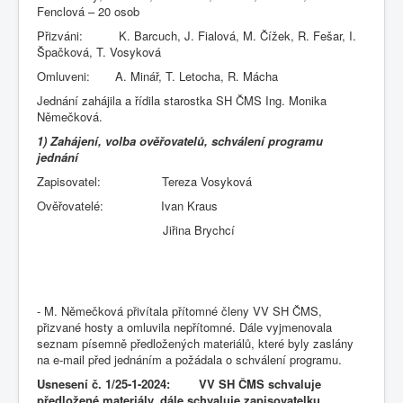
Fenclová – 20 osob
Přizváni: K. Barcuch, J. Fialová, M. Čížek, R. Fešar, I.
Špačková, T. Vosyková
Omluveni: A. Minář, T. Letocha, R. Mácha
Jednání zahájila a řídila starostka SH ČMS Ing. Monika
Němečková.
1) Zahájení, volba ověřovatelů, schválení programu
jednání
Zapisovatel: Tereza Vosyková
Ověřovatelé: Ivan Kraus
Jiřina Brychcí
- M. Němečková přivítala přítomné členy VV SH ČMS,
přizvané hosty a omluvila nepřítomné. Dále vyjmenovala
seznam písemně předložených materiálů, které byly zaslány
na e-mail před jednáním a požádala o schválení programu.
Usnesení č. 1/25-1-2024: VV SH ČMS schvaluje
předložené materiály, dále schvaluje zapisovatelku,