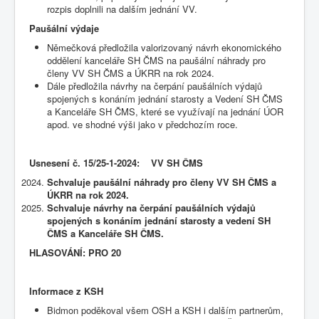
rozpis doplnili na dalším jednání VV.
Paušální výdaje
Němečková předložila valorizovaný návrh ekonomického
oddělení kanceláře SH ČMS na paušální náhrady pro
členy VV SH ČMS a ÚKRR na rok 2024.
Dále předložila návrhy na čerpání paušálních výdajů
spojených s konáním jednání starosty a Vedení SH ČMS
a Kanceláře SH ČMS, které se využívají na jednání ÚOR
apod. ve shodné výši jako v předchozím roce.
Usnesení č.
15/25-1-2024: VV SH ČMS
Schvaluje paušální náhrady pro členy VV SH ČMS a
ÚKRR na rok 2024.
Schvaluje návrhy na čerpání paušálních výdajů
spojených s konáním jednání starosty a vedení SH
ČMS a Kanceláře SH ČMS.
HLASOVÁNÍ: PRO 20
Informace z KSH
Bidmon poděkoval všem OSH a KSH i dalším partnerům,