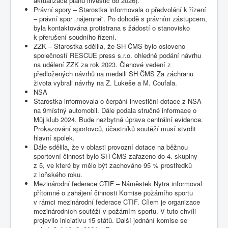
aktualizace plánu investic do 2026).
Právní spory – Starostka informovala o předvolání k řízení
– právní spor „nájemné“. Po dohodě s právním zástupcem,
byla kontaktována protistrana s žádostí o stanovisko
k přerušení soudního řízení.
ZZK – Starostka sdělila, že SH ČMS bylo osloveno
společností RESCUE press s.r.o. ohledně podání návrhu
na udělení ZZK za rok 2023. Členové vedení z
předložených návrhů na medaili SH ČMS Za záchranu
života vybrali návrhy na Z. Lukeše a M. Coufala.
NSA
Starostka informovala o čerpání investiční dotace z NSA
na 9místný automobil. Dále podala stručné informace o
Můj klub 2024. Bude nezbytná úprava centrální evidence.
Prokazování sportovců, účastníků soutěží musí stvrdit
hlavní spolek.
Dále sdělila, že v oblasti provozní dotace na běžnou
sportovní činnost bylo SH ČMS zařazeno do 4. skupiny
z 5, ve které by mělo být zachováno 95 % prostředků
z loňského roku.
Mezinárodní federace CTIF – Náměstek Nytra informoval
přítomné o zahájení činnosti Komise požárního sportu
v rámci mezinárodní federace CTIF. Cílem je organizace
mezinárodních soutěží v požárním sportu. V tuto chvíli
projevilo iniciativu 15 států. Další jednání komise se