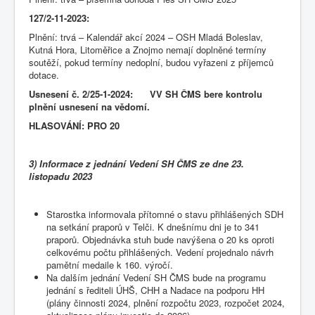
127/2-11-2023:
Plnění: trvá – Kalendář akcí 2024 – OSH Mladá Boleslav,
Kutná Hora, Litoměřice a Znojmo nemají doplněné termíny
soutěží, pokud termíny nedoplní, budou vyřazeni z příjemců
dotace.
Usnesení č.
2/25-1-2024: VV SH ČMS bere kontrolu
plnění usnesení na vědomí.
HLASOVÁNÍ: PRO 20
3) Informace z jednání Vedení SH ČMS ze dne 23.
listopadu 2023
Starostka informovala přítomné o stavu přihlášených SDH
na setkání praporů v Telči. K dnešnímu dni je to 341
praporů. Objednávka stuh bude navýšena o 20 ks oproti
celkovému počtu přihlášených. Vedení projednalo návrh
pamětní medaile k 160. výročí.
Na dalším jednání Vedení SH ČMS bude na programu
jednání s řediteli ÚHŠ, CHH a Nadace na podporu HH
(plány činnosti 2024, plnění rozpočtu 2023, rozpočet 2024,