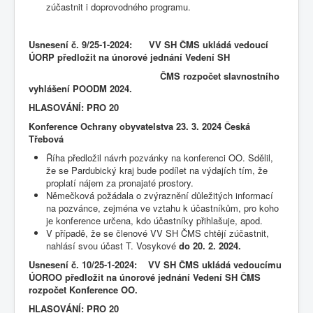
zúčastnit i doprovodného programu.
Usnesení č.
9/25-1-2024: VV SH ČMS ukládá vedoucí
ÚORP předložit na únorové jednání Vedení SH
ČMS rozpočet slavnostního
vyhlášení POODM 2024.
HLASOVÁNÍ: PRO 20
Konference Ochrany obyvatelstva 23. 3. 2024 Česká
Třebová
Říha předložil návrh pozvánky na konferenci OO. Sdělil,
že se Pardubický kraj bude podílet na výdajích tím, že
proplatí nájem za pronajaté prostory.
Němečková požádala o zvýraznění důležitých informací
na pozvánce, zejména ve vztahu k účastníkům, pro koho
je konference určena, kdo účastníky přihlašuje, apod.
V případě, že se členové VV SH ČMS chtějí zúčastnit,
nahlásí svou účast T. Vosykové
do 20. 2. 2024.
Usnesení č.
10/25-1-2024: VV SH ČMS ukládá vedoucímu
ÚOROO předložit na únorové jednání Vedení SH ČMS
rozpočet Konference OO.
HLASOVÁNÍ: PRO 20