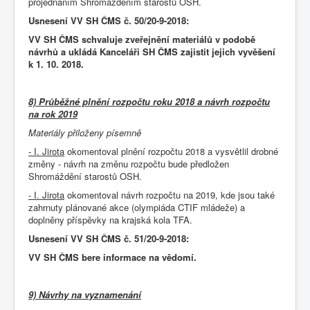
projednáním Shromážděním starostů OSH.
Usnesení VV SH ČMS č. 50/20-9-2018:
VV SH ČMS schvaluje zveřejnění materiálů v podobě
návrhů a ukládá Kanceláři SH ČMS zajistit jejich vyvěšení
k 1. 10. 2018.
8) Průběžné plnění rozpočtu roku 2018 a návrh rozpočtu
na rok 2019
Materiály přiloženy písemně
- I. Jirota
okomentoval plnění rozpočtu 2018 a vysvětlil drobné
změny - návrh na změnu rozpočtu bude předložen
Shromáždění starostů OSH.
- I. Jirota
okomentoval návrh rozpočtu na 2019, kde jsou také
zahrnuty plánované akce (olympiáda CTIF mládeže) a
doplněny příspěvky na krajská kola TFA.
Usnesení VV SH ČMS č. 51/20-9-2018:
VV SH ČMS bere informace na vědomí.
9) Návrhy na vyznamenání