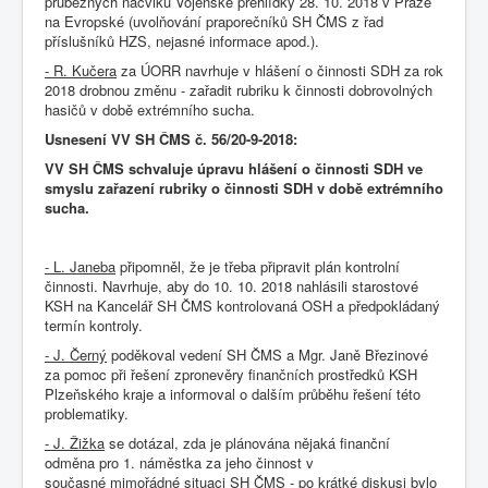
průběžných nácviků Vojenské přehlídky 28. 10. 2018 v Praze
na Evropské (uvolňování praporečníků SH ČMS z řad
příslušníků HZS, nejasné informace apod.).
- R. Kučera
za ÚORR navrhuje v hlášení o činnosti SDH za rok
2018 drobnou změnu - zařadit rubriku k činnosti dobrovolných
hasičů v době extrémního sucha.
Usnesení VV SH ČMS č. 56/20-9-2018:
VV SH ČMS schvaluje úpravu hlášení o činnosti SDH ve
smyslu zařazení rubriky o činnosti SDH v době extrémního
sucha.
- L. Janeba
připomněl, že je třeba připravit plán kontrolní
činnosti. Navrhuje, aby do 10. 10. 2018 nahlásili starostové
KSH na Kancelář SH ČMS kontrolovaná OSH a předpokládaný
termín kontroly.
- J. Černý
poděkoval vedení SH ČMS a Mgr. Janě Březinové
za pomoc při řešení zpronevěry finančních prostředků KSH
Plzeňského kraje a informoval o dalším průběhu řešení této
problematiky.
- J. Žižka
se dotázal, zda je plánována nějaká finanční
odměna pro 1. náměstka za jeho činnost v
současné mimořádné situaci SH ČMS - po krátké diskusi bylo