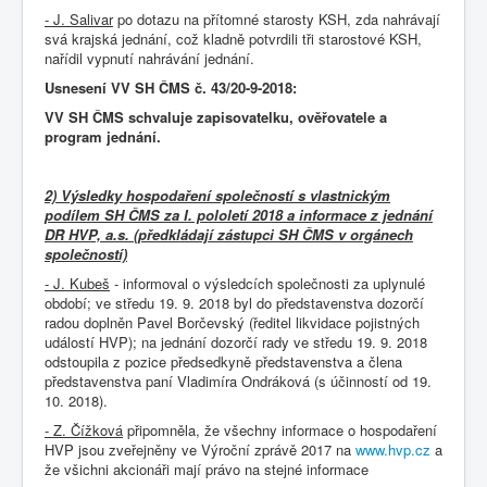
- J. Salivar
po dotazu na přítomné starosty KSH, zda nahrávají
svá krajská jednání, což kladně potvrdili tři starostové KSH,
nařídil vypnutí nahrávání jednání.
Usnesení VV SH ČMS č. 43/20-9-2018:
VV SH ČMS schvaluje zapisovatelku, ověřovatele a
program jednání.
2) Výsledky hospodaření společností s vlastnickým
podílem SH ČMS za I. pololetí 2018 a informace z jednání
DR HVP, a.s. (předkládají zástupci SH ČMS v orgánech
společností)
- J. Kubeš
- informoval o výsledcích společnosti za uplynulé
období; ve středu 19. 9. 2018 byl do představenstva dozorčí
radou doplněn Pavel Borčevský (ředitel likvidace pojistných
událostí HVP); na jednání dozorčí rady ve středu 19. 9. 2018
odstoupila z pozice předsedkyně představenstva a člena
představenstva paní Vladimíra Ondráková (s účinností od 19.
10. 2018).
- Z. Čížková
připomněla, že všechny informace o hospodaření
HVP jsou zveřejněny ve Výroční zprávě 2017 na
www.hvp.cz
a
že všichni akcionáři mají právo na stejné informace