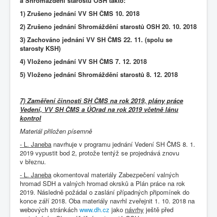
a Shromáždění starostů OSH takto:
1) Zrušeno jednání VV SH ČMS 10. 2018
2) Zrušeno jednání Shromáždění starostů OSH 20. 10. 2018
3) Zachováno jednání VV SH ČMS 22. 11. (spolu se
starosty KSH)
4) Vloženo jednání VV SH ČMS 7. 12. 2018
5) Vloženo jednání Shromáždění starostů 8. 12. 2018
7) Zaměření činnosti SH ČMS na rok 2019, plány práce
Vedení, VV SH ČMS a ÚOrad na rok 2019 včetně lánu
kontrol
Materiál přiložen písemně
- L. Janeba
navrhuje v programu jednání Vedení SH ČMS 8. 1.
2019 vypustit bod 2, protože tentýž se projednává znovu
v březnu.
- L. Janeba
okomentoval materiály Zabezpečení valných
hromad SDH a valných hromad okrsků a Plán práce na rok
2019. Následně požádal o zaslání případných připomínek do
konce září 2018. Oba materiály navrhl zveřejnit 1. 10. 2018 na
webových stránkách
www.dh.cz
jako
návrhy
ještě před