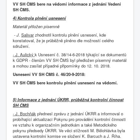
VV SH ČMS bere na vědomí informace z jednání Vedení
SH ČMS.
4) Kontrola plnění usnesení
Materiál přiložen písemně
- J.
Salivar
zhodnotil kontrolu plnění usnesení, kde
konstatoval, že je průběžně plněno dle možností celého
sdružení.
- J. Aulický
k Usnesení č. 38/14-6-2018 týkající se dokumentů
k GDPR - členům VV SH ČMS byl předložen písemný materiál
a mohou zasílat případné připomínky do 12. 10. 2018.
Usnesení VV SH ČMS č. 46/20-9-2018:
VV SH ČMS bere kontrolu plnění usnesení na vědomí.
5)
Informace z jednání ÚKRR, průběžná kontrolní činnost
SH ČMS
- J. Bochňák
přednesl zprávu z jednání ÚKRR a informoval o
probíhající aktualizaci Pokynu pro provádění kontrolní činnosti
ve vztahu k organizačním jednotkám a také Metodického
pokynu předsedy ÚKRR. Ve věci stížnosti M. Bělohlávka byla
ustavena kontrolní komise ve složení K. Barcuch a J. Říha.