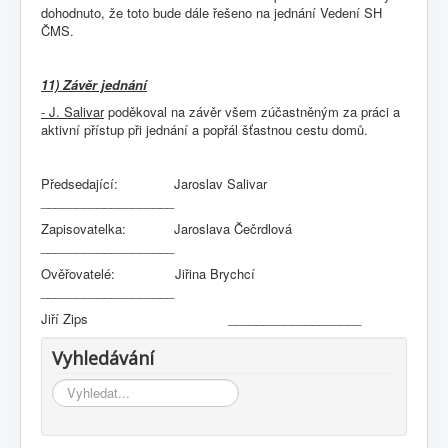
dohodnuto, že toto bude dále řešeno na jednání Vedení SH
ČMS.
11) Závěr jednání
- J. Salivar
poděkoval na závěr všem zúčastněným za práci a
aktivní přístup při jednání a popřál šťastnou cestu domů.
Předsedající: Jaroslav Salivar
___________________
Zapisovatelka: Jaroslava Čečrdlová
___________________
Ověřovatelé: Jiřina Brychcí
___________________
Jiří Zips ___________________
Vyhledávání
Vyhledávání...