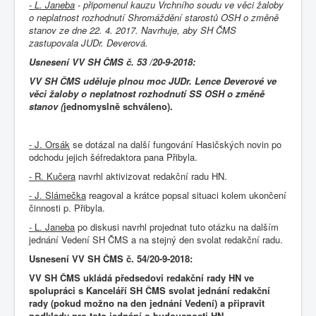
- L. Janeba
- připomenul kauzu Vrchního soudu ve věci žaloby
o neplatnost rozhodnutí Shromáždění starostů OSH o změně
stanov ze dne 22. 4. 2017. Navrhuje, aby SH ČMS
zastupovala JUDr. Deverová.
Usnesení VV SH ČMS č. 53 /20-9-2018:
VV SH ČMS uděluje plnou moc JUDr. Lence Deverové ve
věci žaloby o neplatnost rozhodnutí SS OSH o změně
stanov (
jednomyslně schváleno).
- J. Orsák
se dotázal na další fungování Hasičských novin po
odchodu jejich šéfredaktora pana Přibyla.
- R. Kučera
navrhl aktivizovat redakční radu HN.
- J. Slámečka
reagoval a krátce popsal situaci kolem ukončení
činnosti p. Přibyla.
- L. Janeba
po diskusi navrhl projednat tuto otázku na dalším
jednání Vedení SH ČMS a na stejný den svolat redakční radu.
Usnesení VV SH ČMS č. 54/20-9-2018:
VV SH ČMS ukládá předsedovi redakční rady HN ve
spolupráci s Kanceláří SH ČMS svolat jednání redakční
rady (pokud možno na den jednání Vedení) a připravit
podklady pro toto jednání o budoucnosti HN.