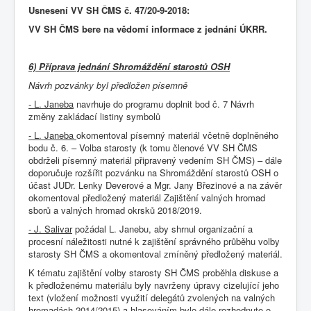
Usnesení VV SH ČMS č. 47/20-9-2018:
VV SH ČMS bere na vědomí informace z jednání ÚKRR.
6)
Příprava jednání Shromáždění starostů OSH
Návrh pozvánky byl předložen písemně
- L. Janeba
navrhuje do programu doplnit bod č. 7 Návrh
změny zakládací listiny symbolů
- L. Janeba
okomentoval písemný materiál včetně doplněného
bodu č. 6. – Volba starosty (k tomu členové VV SH ČMS
obdrželi písemný materiál připravený vedením SH ČMS) – dále
doporučuje rozšířit pozvánku na Shromáždění starostů OSH o
účast JUDr. Lenky Deverové a Mgr. Jany Březinové a na závěr
okomentoval předložený materiál Zajištění valných hromad
sborů a valných hromad okrsků 2018/2019.
- J. Salivar
požádal L. Janebu, aby shrnul organizační a
procesní náležitosti nutné k zajištění správného průběhu volby
starosty SH ČMS a okomentoval zmíněný předložený materiál.
K tématu zajištění volby starosty SH ČMS proběhla diskuse a
k předloženému materiálu byly navrženy úpravy cizelující jeho
text (vložení možnosti využití delegátů zvolených na valných
hromadách 2014/2015) a hlasováním bylo dále rozhodnuto o