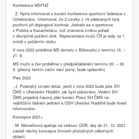
Konference MSFHZ
- Z. Nytra informoval o konání konference sportovní federace v
Uzbekistánu. Informoval, že 2 vzorky z 19 odebraných byly
pozitivní při dopingové kontrole. Jednalo se o sportovce
z Polska a Kazachstánu, což znamená změnu pořadí
v disciplíně požární útok. Reprezentace mužů ČR je tedy na 1.
místě v požárním útoku.
V roce 2022 proběhne MS dorostu v Bělorusku v termínu 15. –
21. 8.
MS mužů a žen proběhne v předpokládaném termínu 20. – 30.
9. (přesný termín zatím není jasný, bude upřesněn).
Ples 2023
- J. Polanský vznesl dotaz, jestli v roce 2023 bude ples SH
ČMS v Uherském Hradišti, jak bylo plánováno. Vedení SH
ČMS projedná časový plán konání Plesů SH ČMS na
nejbližším řádném jednání a OSH Uherské Hradiště bude ihned
informováno.
Koncepce 2021+
- M. Němečková apeluje na vedoucí ÚOR, aby do 31. 12. 2021
zaslali návrhy koncepce činnosti příslušných odborných
oblastí.