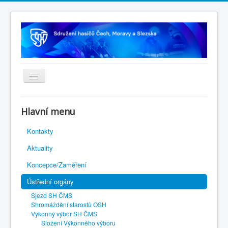
Úvodní stránka
Hlavní menu
Rejstřík sportu
Kontakty
Novelizace Stanov SH ČMS
Aktuality
Plán činnosti 2026
Koncepce/Zaměření
Kalendář akcí
Ústřední orgány
Výhody pro členy
Sjezd SH ČMS
Portál REDENOX
Shromáždění starostů OSH
Výkonný výbor SH ČMS
Složení Výkonného výboru