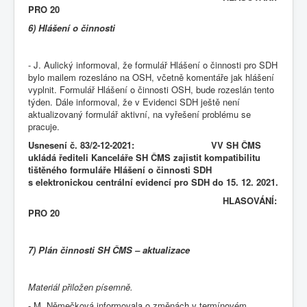
PRO 20
6) Hlášení o činnosti
- J. Aulický informoval, že formulář Hlášení o činnosti pro SDH
bylo mailem rozesláno na OSH, včetně komentáře jak hlášení
vyplnit. Formulář Hlášení o činnosti OSH, bude rozeslán tento
týden. Dále informoval, že v Evidenci SDH ještě není
aktualizovaný formulář aktivní, na vyřešení problému se
pracuje.
Usnesení č. 83/2-12-2021: VV SH ČMS
ukládá řediteli Kanceláře SH ČMS zajistit kompatibilitu
tištěného formuláře Hlášení o činnosti SDH
s elektronickou centrální evidencí pro SDH do 15. 12. 2021.
HLASOVÁNÍ:
PRO 20
7) Plán činnosti SH ČMS – aktualizace
Materiál přiložen písemně.
- M. Němečková informovala o změnách v termínovém