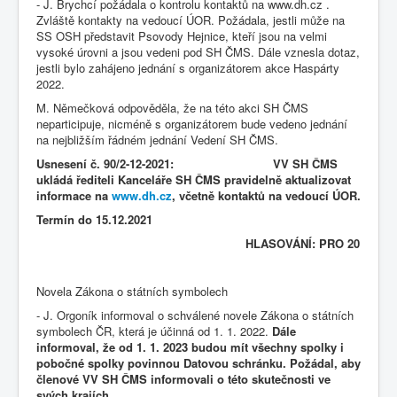
- J. Brychcí požádala o kontrolu kontaktů na www.dh.cz .
Zvláště kontakty na vedoucí ÚOR. Požádala, jestli může na
SS OSH představit Psovody Hejnice, kteří jsou na velmi
vysoké úrovni a jsou vedeni pod SH ČMS. Dále vznesla dotaz,
jestli bylo zahájeno jednání s organizátorem akce Haspárty
2022.
M. Němečková odpověděla, že na této akci SH ČMS
neparticipuje, nicméně s organizátorem bude vedeno jednání
na nejbližším řádném jednání Vedení SH ČMS.
Usnesení č. 90/2-12-2021: VV SH ČMS
ukládá řediteli Kanceláře SH ČMS pravidelně aktualizovat
informace na
www.dh.cz
, včetně kontaktů na vedoucí ÚOR.
Termín do 15.12.2021
HLASOVÁNÍ: PRO 20
Novela Zákona o státních symbolech
- J. Orgoník informoval o schválené novele Zákona o státních
symbolech ČR, která je účinná od 1. 1. 2022.
Dále
informoval, že od 1. 1. 2023 budou mít všechny spolky i
pobočné spolky povinnou Datovou schránku. Požádal, aby
členové VV SH ČMS informovali o této skutečnosti ve
svých krajích.