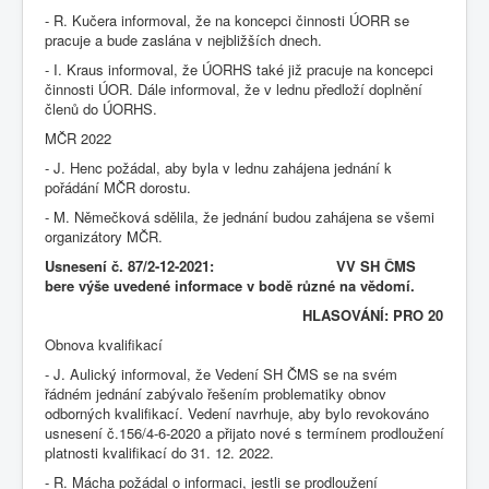
- R. Kučera informoval, že na koncepci činnosti ÚORR se
pracuje a bude zaslána v nejbližších dnech.
- I. Kraus informoval, že ÚORHS také již pracuje na koncepci
činnosti ÚOR. Dále informoval, že v lednu předloží doplnění
členů do ÚORHS.
MČR 2022
- J. Henc požádal, aby byla v lednu zahájena jednání k
pořádání MČR dorostu.
- M. Němečková sdělila, že jednání budou zahájena se všemi
organizátory MČR.
Usnesení č. 87/2-12-2021: VV SH ČMS
bere výše uvedené informace v bodě různé na vědomí.
HLASOVÁNÍ: PRO 20
Obnova kvalifikací
- J. Aulický informoval, že Vedení SH ČMS se na svém
řádném jednání zabývalo řešením problematiky obnov
odborných kvalifikací. Vedení navrhuje, aby bylo revokováno
usnesení č.156/4-6-2020 a přijato nové s termínem prodloužení
platnosti kvalifikací do 31. 12. 2022.
- R. Mácha požádal o informaci, jestli se prodloužení