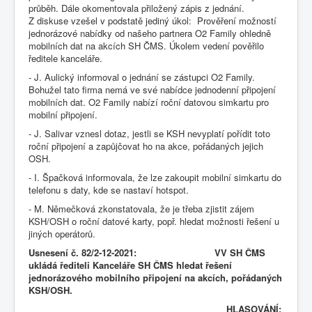
průběh. Dále okomentovala přiložený zápis z jednání.
Z diskuse vzešel v podstatě jediný úkol: Prověření možností
jednorázové nabídky od našeho partnera O2 Family ohledně
mobilních dat na akcích SH ČMS. Úkolem vedení pověřilo
ředitele kanceláře.
- J. Aulický informoval o jednání se zástupci O2 Family.
Bohužel tato firma nemá ve své nabídce jednodenní připojení
mobilních dat. O2 Family nabízí roční datovou simkartu pro
mobilní připojení.
- J. Salivar vznesl dotaz, jestli se KSH nevyplatí pořídit toto
roční připojení a zapůjčovat ho na akce, pořádaných jejich
OSH.
- I. Špačková informovala, že lze zakoupit mobilní simkartu do
telefonu s daty, kde se nastaví hotspot.
- M. Němečková zkonstatovala, že je třeba zjistit zájem
KSH/OSH o roční datové karty, popř. hledat možnosti řešení u
jiných operátorů.
Usnesení č. 82/2-12-2021: VV SH ČMS
ukládá řediteli Kanceláře SH ČMS hledat řešení
jednorázového mobilního připojení na akcích, pořádaných
KSH/OSH.
HLASOVÁNÍ: