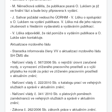
- M. Němečková sdělila, že publikace psaná O. Lukšem je již
ve finální fázi a bude brzy připravena k vydání.
- J. Salivar požádal vedoucího ÚORHiM - V. Lišku o spolupráci
s O. Lukšem na vydání publikace. V. Liška má dle jeho názoru
zkušenosti s hledáním vydavatelů a vydáváním publikací.
- V. Liška odpověděl, že rád pomůže s vydáním publikace a O.
Lukše sám kontaktuje.
Aktualizace mzdového řádu
- Starostka informovala členy VV o aktualizaci mzdového řádu
SH ČMS dle:
- Nařízení vlády č. 567/2006 Sb. o nejnižší úrovni zaručené
mzdy, o vymezení ztíženého pracovního prostředí a o výši
příplatku ke mzdě za práci ve ztíženém pracovním prostředí
v aktuálním znění;
- Nařízení vlády č. 222/2010 Sb. o katalogu prací ve veřejných
službách a správě v aktuálním znění;
- Nařízení vlády č. 341/ 2010 Sb. o platových poměrech
zaměstnanců ve veřejných službách a správě v aktuálním
znění;
- Zákona č. 262/2006 Sb. zákoník práce v aktuálním znění.