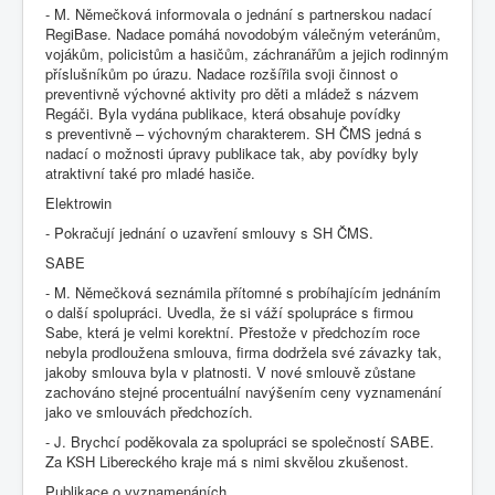
- M. Němečková informovala o jednání s partnerskou nadací
RegiBase. Nadace pomáhá novodobým válečným veteránům,
vojákům, policistům a hasičům, záchranářům a jejich rodinným
příslušníkům po úrazu. Nadace rozšířila svoji činnost o
preventivně výchovné aktivity pro děti a mládež s názvem
Regáči. Byla vydána publikace, která obsahuje povídky
s preventivně – výchovným charakterem. SH ČMS jedná s
nadací o možnosti úpravy publikace tak, aby povídky byly
atraktivní také pro mladé hasiče.
Elektrowin
- Pokračují jednání o uzavření smlouvy s SH ČMS.
SABE
- M. Němečková seznámila přítomné s probíhajícím jednáním
o další spolupráci. Uvedla, že si váží spolupráce s firmou
Sabe, která je velmi korektní. Přestože v předchozím roce
nebyla prodloužena smlouva, firma dodržela své závazky tak,
jakoby smlouva byla v platnosti. V nové smlouvě zůstane
zachováno stejné procentuální navýšením ceny vyznamenání
jako ve smlouvách předchozích.
- J. Brychcí poděkovala za spolupráci se společností SABE.
Za KSH Libereckého kraje má s nimi skvělou zkušenost.
Publikace o vyznamenáních