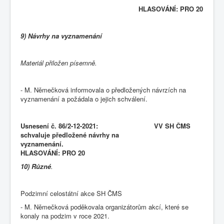
HLASOVÁNÍ: PRO 20
9) Návrhy na vyznamenání
Materiál přiložen písemně.
- M. Němečková informovala o předložených návrzích na
vyznamenání a požádala o jejich schválení.
Usnesení č. 86/2-12-2021: VV SH ČMS
schvaluje předložené návrhy na
vyznamenání.
HLASOVÁNÍ: PRO 20
10) Různé
.
Podzimní celostátní akce SH ČMS
- M. Němečková poděkovala organizátorům akcí, které se
konaly na podzim v roce 2021.