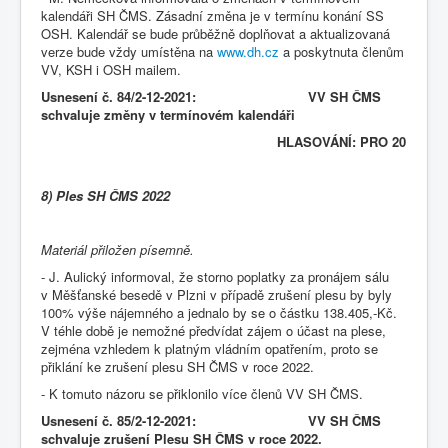
kalendáři SH ČMS. Zásadní změna je v termínu konání SS
OSH. Kalendář se bude průběžně doplňovat a aktualizovaná
verze bude vždy umístěna na
www.dh.cz
a poskytnuta členům
VV, KSH i OSH mailem.
Usnesení č. 84/2-12-2021: VV SH ČMS
schvaluje změny v termínovém kalendáři
HLASOVÁNÍ: PRO 20
8) Ples SH ČMS 2022
Materiál přiložen písemně.
- J. Aulický informoval, že storno poplatky za pronájem sálu
v Měšťanské besedě v Plzni v případě zrušení plesu by byly
100% výše nájemného a jednalo by se o částku 138.405,-Kč.
V téhle době je nemožné předvídat zájem o účast na plese,
zejména vzhledem k platným vládním opatřením, proto se
přiklání ke zrušení plesu SH ČMS v roce 2022.
- K tomuto názoru se přiklonilo více členů VV SH ČMS.
Usnesení č. 85/2-12-2021: VV SH ČMS
schvaluje zrušení Plesu SH ČMS v roce 2022.