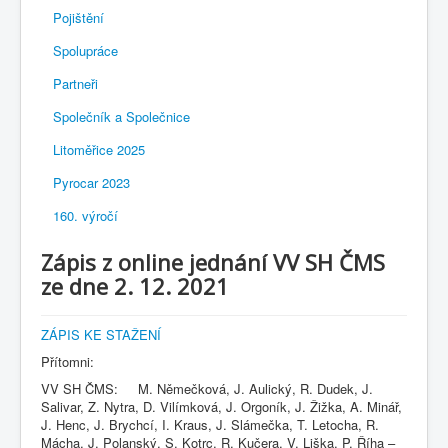
Pojištění
Spolupráce
Partneři
Společník a Společnice
Litoměřice 2025
Pyrocar 2023
160. výročí
Zápis z online jednání VV SH ČMS
ze dne 2. 12. 2021
ZÁPIS KE STAŽENÍ
Přítomni:
VV SH ČMS: M. Němečková, J. Aulický, R. Dudek, J.
Salivar, Z. Nytra, D. Vilímková, J. Orgoník, J. Žižka, A. Minář,
J. Henc, J. Brychcí, I. Kraus, J. Slámečka, T. Letocha, R.
Mácha, J. Polanský, S. Kotrc, R. Kučera, V. Liška, P. Říha –