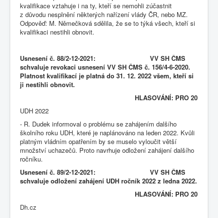
kvalifikace vztahuje i na ty, kteří se nemohli zúčastnit
z důvodu nesplnění některých nařízení vlády ČR, nebo MZ.
Odpověď: M. Němečková sdělila, že se to týká všech, kteří si
kvalifikaci nestihli obnovit.
Usnesení č. 88/2-12-2021: VV SH ČMS
schvaluje revokaci usnesení VV SH ČMS č. 156/4-6-2020.
Platnost kvalifikací je platná do 31. 12. 2022 všem, kteří si
ji nestihli obnovit.
HLASOVÁNÍ: PRO 20
UDH 2022
- R. Dudek informoval o problému se zahájením dalšího
školního roku UDH, které je naplánováno na leden 2022. Kvůli
platným vládním opatřením by se muselo vyloučit větší
množství uchazečů. Proto navrhuje odložení zahájení dalšího
ročníku.
Usnesení č. 89/2-12-2021: VV SH ČMS
schvaluje odložení zahájení UDH ročník 2022 z ledna 2022.
HLASOVÁNÍ: PRO 20
Dh.cz