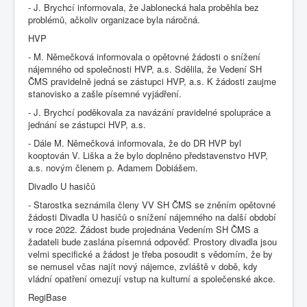
- J. Brychcí informovala, že Jablonecká hala proběhla bez
problémů, ačkoliv organizace byla náročná.
HVP
- M. Němečková informovala o opětovné žádosti o snížení
nájemného od společnosti HVP, a.s. Sdělila, že Vedení SH
ČMS pravidelně jedná se zástupci HVP, a.s. K žádosti zaujme
stanovisko a zašle písemné vyjádření.
- J. Brychcí poděkovala za navázání pravidelné spolupráce a
jednání se zástupci HVP, a.s.
- Dále M. Němečková informovala, že do DR HVP byl
kooptován V. Liška a že bylo doplněno představenstvo HVP,
a.s. novým členem p. Adamem Dobiášem.
Divadlo U hasičů
- Starostka seznámila členy VV SH ČMS se zněním opětovné
žádosti Divadla U hasičů o snížení nájemného na další období
v roce 2022. Žádost bude projednána Vedením SH ČMS a
žadateli bude zaslána písemná odpověď. Prostory divadla jsou
velmi specifické a žádost je třeba posoudit s vědomím, že by
se nemusel včas najít nový nájemce, zvláště v době, kdy
vládní opatření omezují vstup na kulturní a společenské akce.
RegiBase