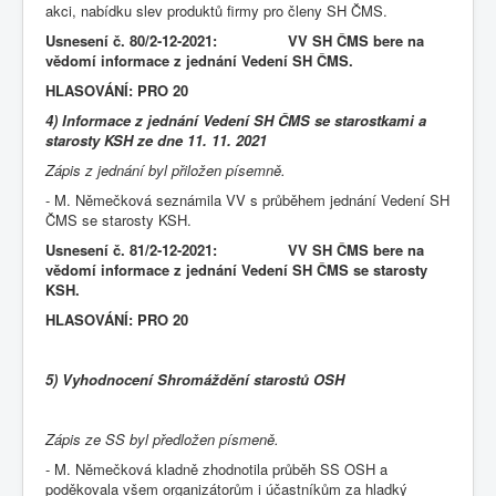
akci, nabídku slev produktů firmy pro členy SH ČMS.
Usnesení č. 80/2-12-2021: VV SH ČMS bere na
vědomí informace z jednání Vedení SH ČMS.
HLASOVÁNÍ: PRO 20
4) Informace z jednání Vedení SH ČMS se starostkami a
starosty KSH ze dne 11. 11. 2021
Zápis z jednání byl přiložen písemně.
- M. Němečková seznámila VV s průběhem jednání Vedení SH
ČMS se starosty KSH.
Usnesení č. 81/2-12-2021: VV SH ČMS bere na
vědomí informace z jednání Vedení SH ČMS se starosty
KSH.
HLASOVÁNÍ: PRO 20
5) Vyhodnocení Shromáždění starostů OSH
Zápis ze SS byl předložen písmeně.
- M. Němečková kladně zhodnotila průběh SS OSH a
poděkovala všem organizátorům i účastníkům za hladký