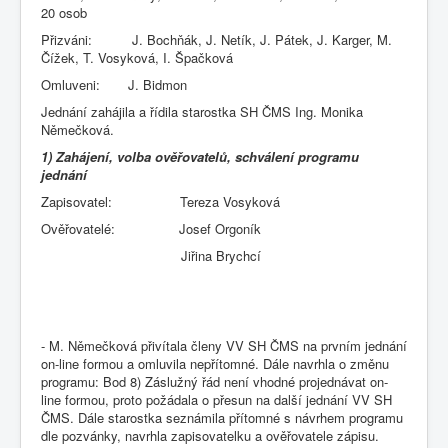
20 osob
Přizváni: J. Bochňák, J. Netík, J. Pátek, J. Karger, M.
Čížek, T. Vosyková, I. Špačková
Omluveni: J. Bidmon
Jednání zahájila a řídila starostka SH ČMS Ing. Monika
Němečková.
1) Zahájení, volba ověřovatelů, schválení programu
jednání
Zapisovatel: Tereza Vosyková
Ověřovatelé: Josef Orgoník
Jiřina Brychcí
- M. Němečková přivítala členy VV SH ČMS na prvním jednání
on-line formou a omluvila nepřítomné. Dále navrhla o změnu
programu: Bod 8) Záslužný řád není vhodné projednávat on-
line formou, proto požádala o přesun na další jednání VV SH
ČMS. Dále starostka seznámila přítomné s návrhem programu
dle pozvánky, navrhla zapisovatelku a ověřovatele zápisu.