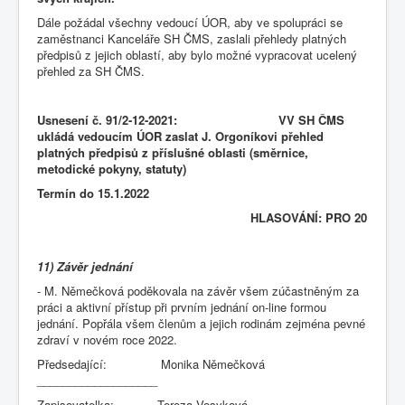
Dále požádal všechny vedoucí ÚOR, aby ve spolupráci se
zaměstnanci Kanceláře SH ČMS, zaslali přehledy platných
předpisů z jejich oblastí, aby bylo možné vypracovat ucelený
přehled za SH ČMS.
Usnesení č. 91/2-12-2021: VV SH ČMS
ukládá vedoucím ÚOR zaslat J. Orgoníkovi přehled
platných předpisů z příslušné oblasti (směrnice,
metodické pokyny, statuty)
Termín do 15.1.2022
HLASOVÁNÍ: PRO 20
11) Závěr jednání
- M. Němečková poděkovala na závěr všem zúčastněným za
práci a aktivní přístup při prvním jednání on-line formou
jednání. Popřála všem členům a jejich rodinám zejména pevné
zdraví v novém roce 2022.
Předsedající: Monika Němečková
___________________
Zapisovatelka: Tereza Vosyková