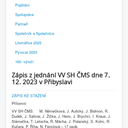
Pojištění
Spolupráce
Partneři
Společník a Společnice
Litoměřice 2025
Pyrocar 2023
160. výročí
Zápis z jednání VV SH ČMS dne 7.
12. 2023 v Přibyslavi
ZÁPIS KE STAŽENÍ
Přítomni:
VV SH ČMS: M. Němečková, J. Aulický, J. Bidmon, R.
Dudek, J. Salivar, J. Žižka, J. Henc, J. Brychcí, I. Kraus, J.
Slámečka, T. Letocha, R. Mácha, J. Polanský, S. Kotrc, R.
Kučera, P. Říha, N. Fenclová – 17 osob