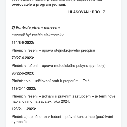
ověřovatele a program jednání.
HLASOVÁNÍ: PRO 17
2) Kontrola plnění usnesení
materiál byl zaslán elektronicky
114/8-9-2022:
Plnění: v řešení – úprava stejnokrojového předpisu
70/27-4-2023:
Plnění: v řešení – úprava metodického pokynu (symboly)
96/22-6-2023:
Plnění: trvá – udělování stuh k praporům – Telč
119/2-11-2023:
Plnění: v řešení – jednání s právním zástupcem – je termínově
naplánováno na začátek roku 2024.
123/2-11-2023:
Plnění: a) splněno, b) v řešení – právní konzultace (používání
symbolů)