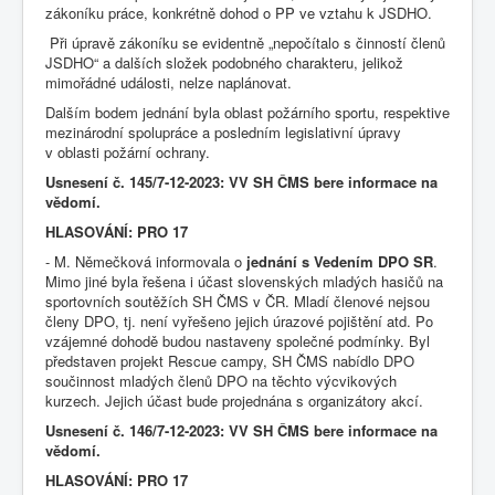
zákoníku práce, konkrétně dohod o PP ve vztahu k JSDHO.
Při úpravě zákoníku se evidentně „nepočítalo s činností členů
JSDHO“ a dalších složek podobného charakteru, jelikož
mimořádné události, nelze naplánovat.
Dalším bodem jednání byla oblast požárního sportu, respektive
mezinárodní spolupráce a posledním legislativní úpravy
v oblasti požární ochrany.
Usnesení č. 145/7-12-2023: VV SH ČMS bere informace na
vědomí.
HLASOVÁNÍ: PRO 17
- M. Němečková informovala o
jednání s Vedením DPO SR
.
Mimo jiné byla řešena i účast slovenských mladých hasičů na
sportovních soutěžích SH ČMS v ČR. Mladí členové nejsou
členy DPO, tj. není vyřešeno jejich úrazové pojištění atd. Po
vzájemné dohodě budou nastaveny společné podmínky. Byl
představen projekt Rescue campy, SH ČMS nabídlo DPO
součinnost mladých členů DPO na těchto výcvikových
kurzech. Jejich účast bude projednána s organizátory akcí.
Usnesení č. 146/7-12-2023: VV SH ČMS bere informace na
vědomí.
HLASOVÁNÍ: PRO 17