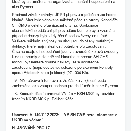
která byla zaměřena na organizaci a finanční hospodaření na
akci Pyrocar.
Přednesl závěr kontroly: ÚKRR přípravu a průběh akce hodnotí
kladně. Akci byla věnována náležitá péče ze strany Kanceláře
SH ČMS a celého organizačního týmu. Spolupráce
ekonomického oddělení při prováděné kontrole byla vzorná a
případné dotazy byly vždy řádně zodpovězeny na místě.
Veškeré náklady a výnosy na akci jsou doloženy potřebnými
doklady, které mají náležitosti potřebné pro zaúčtování.
Číselné údaje o hospodaření jsou v závěrečné zprávě uvedeny
k datu kontroly a dle sdělení hlavního ekonoma SH ČMS
mohou být některé drobné náklady ještě dodatečně
zaúčtovány (např. cestovné, doložené po skončení kontroly
apod.) Výsledek akce je kladný (971 306 Kč).
- M. Němečková informovala, že částka z výnosů bude
zachována jako vstupní hodnota pro další ročník akce Pyrocar.
- K. Barcuch dále informoval VV, že v KSH MSK byl pověřen
řízením KKRR MSK p. Dalibor Káňa.
Usnesení č. 140/7-12-2023: VV SH ČMS bere informace z
ÚKRR na vědomí.
HLASOVÁNÍ: PRO 17