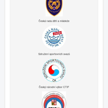
Česká rada dětí a mládeže
Sdružení sportovních svazů
Český národní výbor CTIF