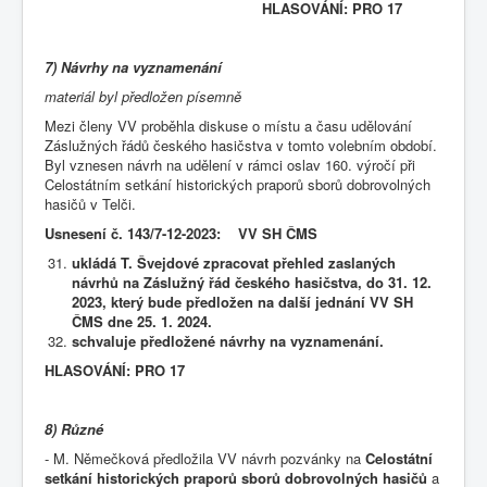
HLASOVÁNÍ: PRO 17
7) Návrhy na vyznamenání
materiál byl předložen písemně
Mezi členy VV proběhla diskuse o místu a času udělování
Záslužných řádů českého hasičstva v tomto volebním období.
Byl vznesen návrh na udělení v rámci oslav 160. výročí při
Celostátním setkání historických praporů sborů dobrovolných
hasičů v Telči.
Usnesení č. 143/7-12-2023: VV SH ČMS
ukládá T. Švejdové zpracovat přehled zaslaných
návrhů na Záslužný řád českého hasičstva, do 31. 12.
2023, který bude předložen na další jednání VV SH
ČMS dne 25. 1. 2024.
schvaluje předložené návrhy na vyznamenání.
HLASOVÁNÍ: PRO 17
8) Různé
- M. Němečková předložila VV návrh pozvánky na
Celostátní
setkání historických praporů sborů dobrovolných hasičů
a