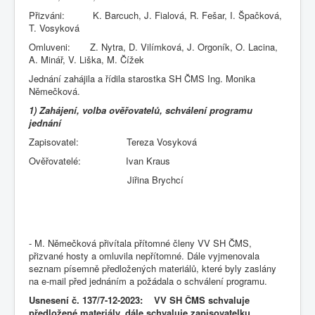
Přizváni: K. Barcuch, J. Fialová, R. Fešar, I. Špačková,
T. Vosyková
Omluveni: Z. Nytra, D. Vilímková, J. Orgoník, O. Lacina,
A. Minář, V. Liška, M. Čížek
Jednání zahájila a řídila starostka SH ČMS Ing. Monika
Němečková.
1) Zahájení, volba ověřovatelů, schválení programu
jednání
Zapisovatel: Tereza Vosyková
Ověřovatelé: Ivan Kraus
Jiřina Brychcí
- M. Němečková přivítala přítomné členy VV SH ČMS,
přizvané hosty a omluvila nepřítomné. Dále vyjmenovala
seznam písemně předložených materiálů, které byly zaslány
na e-mail před jednáním a požádala o schválení programu.
Usnesení č. 137/7-12-2023: VV SH ČMS schvaluje
předložené materiály, dále schvaluje zapisovatelku,