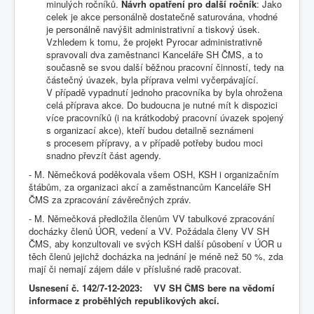
minulých ročníků.
Návrh opatření pro další ročník
: Jako
celek je akce personálně dostatečně saturována, vhodné
je personálně navýšit administrativní a tiskový úsek.
Vzhledem k tomu, že projekt Pyrocar administrativně
spravovali dva zaměstnanci Kanceláře SH ČMS, a to
současně se svou další běžnou pracovní činností, tedy na
částečný úvazek, byla příprava velmi vyčerpávající.
V případě vypadnutí jednoho pracovníka by byla ohrožena
celá příprava akce. Do budoucna je nutné mít k dispozici
více pracovníků (i na krátkodobý pracovní úvazek spojený
s organizací akce), kteří budou detailně seznámeni
s procesem přípravy, a v případě potřeby budou moci
snadno převzít část agendy.
- M. Němečková poděkovala všem OSH, KSH i organizačním
štábům, za organizaci akcí a zaměstnancům Kanceláře SH
ČMS za zpracování závěrečných zpráv.
- M. Němečková předložila členům VV tabulkové zpracování
docházky členů ÚOR, vedení a VV. Požádala členy VV SH
ČMS, aby konzultovali ve svých KSH další působení v ÚOR u
těch členů jejichž docházka na jednání je méně než 50 %, zda
mají či nemají zájem dále v příslušné radě pracovat.
Usnesení č. 142/7-12-2023: VV SH ČMS bere na vědomí
informace z proběhlých republikových akcí.