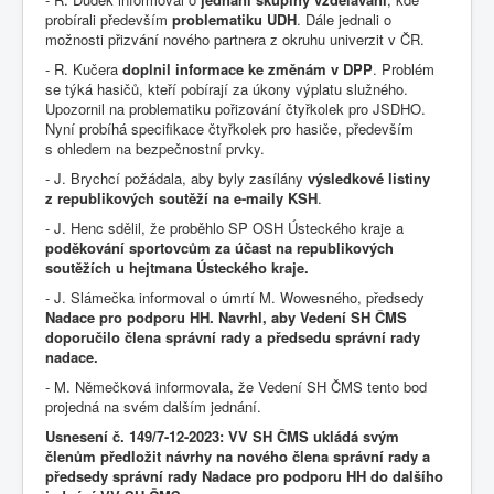
probírali především
problematiku UDH
. Dále jednali o
možnosti přizvání nového partnera z okruhu univerzit v ČR.
- R. Kučera
doplnil informace ke změnám v DPP
. Problém
se týká hasičů, kteří pobírají za úkony výplatu služného.
Upozornil na problematiku pořizování čtyřkolek pro JSDHO.
Nyní probíhá specifikace čtyřkolek pro hasiče, především
s ohledem na bezpečnostní prvky.
- J. Brychcí požádala, aby byly zasílány
výsledkové listiny
z republikových soutěží na e-maily KSH
.
- J. Henc sdělil, že proběhlo SP OSH Ústeckého kraje a
poděkování sportovcům za účast na republikových
soutěžích u hejtmana Ústeckého kraje.
- J. Slámečka informoval o úmrtí M. Wowesného, předsedy
Nadace pro podporu HH. Navrhl, aby Vedení SH ČMS
doporučilo člena správní rady a předsedu správní rady
nadace.
- M. Němečková informovala, že Vedení SH ČMS tento bod
projedná na svém dalším jednání.
Usnesení č. 149/7-12-2023: VV SH ČMS ukládá svým
členům předložit návrhy na nového člena správní rady a
předsedy správní rady Nadace pro podporu HH do dalšího