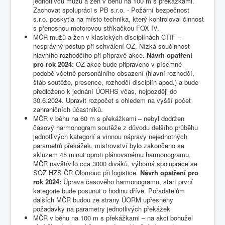
jednotlivců mužů a žen v běhu na 100 m s překážkami.
Zachovat spolupráci s PB s.r.o. - Požární bezpečnost
s.r.o. poskytla na místo technika, který kontroloval činnost
s přenosnou motorovou stříkačkou FOX IV.
MČR mužů a žen v klasických disciplínách CTIF –
nesprávný postup při schválení OZ. Nízká součinnost
hlavního rozhodčího při přípravě akce.
Návrh opatření
pro rok 2024:
OZ akce bude připraveno v písemné
podobě včetně personálního obsazení (hlavní rozhodčí,
štáb soutěže, presence, rozhodčí disciplín apod.) a bude
předloženo k jednání ÚORHS včas, nejpozději do
30.6.2024. Upravit rozpočet s ohledem na vyšší počet
zahraničních účastníků.
MČR v běhu na 60 m s překážkami – nebyl dodržen
časový harmonogram soutěže z důvodu delšího průběhu
jednotlivých kategorií a vinnou nápravy nejednotných
parametrů překážek, mistrovství bylo zakončeno se
skluzem 45 minut oproti plánovanému harmonogramu.
MČR navštívilo cca 3000 diváků, výborná spolupráce se
SOZ HZS ČR Olomouc při logistice.
Návrh opatření pro
rok 2024:
Úprava časového harmonogramu, start první
kategorie bude posunut o hodinu dříve. Pořadatelům
dalších MČR budou ze strany ÚORM upřesněny
požadavky na parametry jednotlivých překážek
MČR v běhu na 100 m s překážkami – na akci bohužel