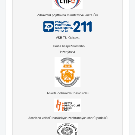
Zdravotní pojišťovna ministerstva vnitra ČR
VŠB-TU Ostrava
Fakulta bezpečnostního
inženýrství
Anketa dobrovolní hasiči roku
Asociace velitelů hasičských záchranných sborů podniků