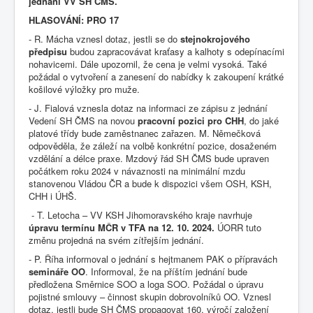
jednání VV SH ČMS.
HLASOVÁNÍ: PRO 17
- R. Mácha vznesl dotaz, jestli se do
stejnokrojového
předpisu
budou zapracovávat kraťasy a kalhoty s odepínacími
nohavicemi. Dále upozornil, že cena je velmi vysoká. Také
požádal o vytvoření a zanesení do nabídky k zakoupení krátké
košilové výložky pro muže.
- J. Fialová vznesla dotaz na informaci ze zápisu z jednání
Vedení SH ČMS na novou
pracovní pozici pro CHH
, do jaké
platové třídy bude zaměstnanec zařazen. M. Němečková
odpověděla, že záleží na volbě konkrétní pozice, dosaženém
vzdělání a délce praxe. Mzdový řád SH ČMS bude upraven
počátkem roku 2024 v návaznosti na minimální mzdu
stanovenou Vládou ČR a bude k dispozici všem OSH, KSH,
CHH i ÚHŠ.
- T. Letocha – VV KSH Jihomoravského kraje navrhuje
úpravu termínu MČR v TFA na 12. 10. 2024.
ÚORR tuto
změnu projedná na svém zítřejším jednání.
- P. Říha informoval o jednání s hejtmanem PAK o přípravách
semináře OO
. Informoval, že na příštím jednání bude
předložena Směrnice SOO a loga SOO. Požádal o úpravu
pojistné smlouvy – činnost skupin dobrovolníků OO. Vznesl
dotaz, jestli bude SH ČMS propagovat 160. výročí založení