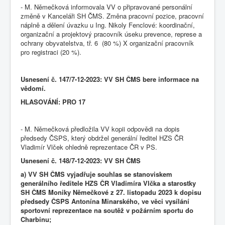
- M. Němečková informovala VV o připravované personální
změně v Kanceláři SH ČMS. Změna pracovní pozice, pracovní
náplně a dělení úvazku u Ing. Nikoly Fenclové: koordinační,
organizační a projektový pracovník úseku prevence, represe a
ochrany obyvatelstva, tř. 6 (80 %) X organizační pracovník
pro registraci (20 %).
Usnesení č. 147/7-12-2023: VV SH ČMS bere informace na
vědomí.
HLASOVÁNÍ: PRO 17
- M. Němečková předložila VV kopii odpovědi na dopis
předsedy ČSPS, který obdržel generální ředitel HZS ČR
Vladimír Vlček ohledně reprezentace ČR v PS.
Usnesení č. 148/7-12-2023: VV SH ČMS
a) VV SH ČMS vyjadřuje souhlas se stanoviskem
generálního ředitele HZS ČR Vladimíra Vlčka a starostky
SH ČMS Moniky Němečkové z 27. listopadu 2023 k dopisu
předsedy ČSPS Antonína Minarského, ve věci vysílání
sportovní reprezentace na soutěž v požárním sportu do
Charbinu;