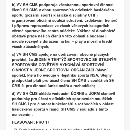
b) VV SH ČMS podporuje všestrannou sportovní činnost
členů SH ČMS v obou sportovních odvětvích hasičského
sportu (požární sport i klasické disciplíny CTIF),
organizování oficiální soutěží sdružení, vzdělávání trenérů
i přípravu reprezentace ve všech věkových kategoriích
včetně sportovního centra mládeže. Vážíme si dlouholeté
obětavé práce našich členů v této oblasti a budeme ji
nadále rozvíjet s důrazem na fair – play a morální kredit
všech zúčastněných;
c) VV SH ČMS apeluje na dodržování obecně platných
pravidel, že JEDEN A TENTÝŽ SPORTOVEC SE STEJNÝM
SPORTOVNÍM ODVĚTVÍM VYKONÁVÁ SPORTOVNÍ
ČINNOST V JEDNÉ SPORTOVNÍ ORGANIZACI (hlavní
spolek), která ho eviduje v Rejstříku sportu NSA. Stejný
předpoklad platí pro účast členů SH ČMS v soutěžích SH
ČMS či pro činnost funkcionářů a rozhodčích;
d) VV SH ČMS ukládá vedoucím ÚORHS a ÚORM stanovit
podmínky pro účast v oficiálních sportovních soutěžích
SH ČMS i pro činnost funkcionářů a rozhodčích v oblasti
hasičského sportu v rámci SH ČMS v souladu s tímto
usnesením.
HLASOVÁNÍ: PRO 17
- R. Dudek informoval o
jednání skupiny vzdělávání
, kde