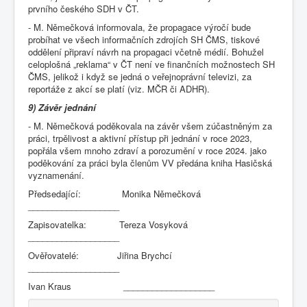
prvního českého SDH v ČT.
- M. Němečková informovala, že propagace výročí bude
probíhat ve všech informačních zdrojích SH ČMS, tiskové
oddělení připraví návrh na propagaci včetně médií. Bohužel
celoplošná „reklama“ v ČT není ve finančních možnostech SH
ČMS, jelikož i když se jedná o veřejnoprávní televizi, za
reportáže z akcí se platí (viz. MČR či ADHR).
9) Závěr jednání
- M. Němečková poděkovala na závěr všem zúčastněným za
práci, trpělivost a aktivní přístup při jednání v roce 2023,
popřála všem mnoho zdraví a porozumění v roce 2024. jako
poděkování za práci byla členům VV předána kniha Hasičská
vyznamenání.
Předsedající: Monika Němečková
___________________
Zapisovatelka: Tereza Vosyková
___________________
Ověřovatelé: Jiřina Brychcí
___________________
Ivan Kraus ___________________