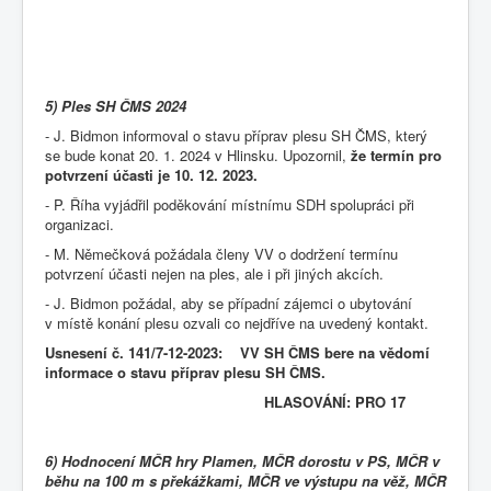
5) Ples SH ČMS 2024
- J. Bidmon informoval o stavu příprav plesu SH ČMS, který
se bude konat 20. 1. 2024 v Hlinsku. Upozornil,
že termín pro
potvrzení účasti je 10. 12. 2023.
- P. Říha vyjádřil poděkování místnímu SDH spolupráci při
organizaci.
- M. Němečková požádala členy VV o dodržení termínu
potvrzení účasti nejen na ples, ale i při jiných akcích.
- J. Bidmon požádal, aby se případní zájemci o ubytování
v místě konání plesu ozvali co nejdříve na uvedený kontakt.
Usnesení č. 141/7-12-2023: VV SH ČMS bere na vědomí
informace o stavu příprav plesu SH ČMS.
HLASOVÁNÍ: PRO 17
6) Hodnocení MČR hry Plamen, MČR dorostu v PS, MČR v
běhu na 100 m s překážkami, MČR ve výstupu na věž, MČR