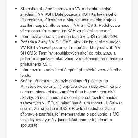
Starostka stručně informovala VV o obsahu zápisů
z jednání VV KSH. Dále požádala KSH Karlovarského,
Libereckého, Zlínského a Moravskoslezského kraje o
zasílání zápisů, dle usnesení VV SH ČMS. Poděkovala
všem ostatním starostům KSH za plnění usnesení.
Informovala o schválení cen kurzů v ÚHŠ na rok 2024.
Požádala členy VV SH ČMS, aby všichni v rámci svých
VV KSH věnovali pozornost materiálu, který schválil VV
SH ČMS: Termíny republikových akcí do roku 2026 a
jednali o organizaci akcí včas, v součinnosti se starostou
příslušného KSH.
Informovala o schválení čerpání příspěvků ze sociálního
fondu.
Sdělila přítomným, že byly podány tři projekty na
Ministerstvo obrany: 1) příprava skupin dobrovolníků pro
ochranu obyvatelstva zaměřená na branně-technické
aktivity, 2) součinnostní cvičení pro dobrovolné hasiče
zařazených v JPO, 3) mladí hasiči a brannost. J. Salivar
doplnil, že na jednání SSS ČR bylo dojednáno, že se
připravuje zastřešující memorandum o spolupráci s MO
tak, aby svazy měly jednodušší prostor k jednání o
spolupráci.