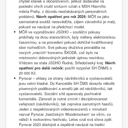
chyběl stánek s občerstvením, jelikož dodavatel na
poslední chvíli zrušil smluvní vztah s MSH Hlavního
města Prahy, z důvodu neočekávaných personálních
problémů.
Návrh opatření pro rok 2024:
MČR se jako
samostatná soutěž neosvědčila, zájem závodníků je malý,
pokusit se navázat na předchozí model.
MČR ve vyprošťování JSDHO – soutěžní pokusy
probíhaly na dvou stanovištích, byly měřeny elektronickou
časomírou, a na provedení pokusů dohlížel kvalifikovaný
sbor rozhodčích. Své pokusy družstva prováděla na
nových „vracích“ koncernu ŠKODA, což bylo na
mistrovství dobrovolných jednotek úplnou novinkou.
Vítězem se stala JSDHO Rudná, Středočeský kraj.
Návrh
opatření pro další ročník:
posílit rozpočet SH ČNMS o
20 000 Kč.
Pyrocar – ohlasy ze strany návštěvníků a vystavovatelů
jsou velmi kladné. Do Kanceláře SH ČMS dorazilo několik
písemných poděkování a emailů jak od návštěvníků, tak
vystavovatelů. Sociální sítě opanovaly pochvalné
komentáře. Zároveň je nutné zmínit i disciplinovanost
veřejnosti (návštěvníků), tak zejména samotných hasičů.
Jeden z respektovaných videorecenzentů v minulosti
nazval Pyrocar „hasičským Woodstockem“ se vším, co
náleží k rockovému festivalu. Letos vzal svá slova zpět.
Pyrocar 2023 důstojně a úspěšně navázal na tradici