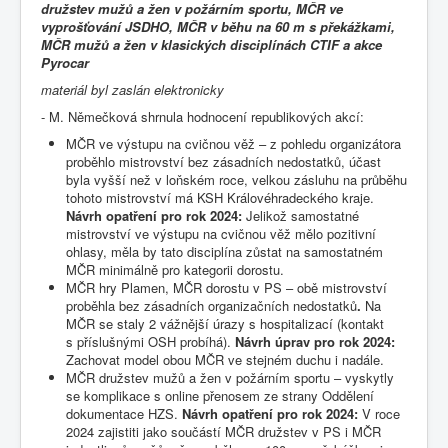
družstev mužů a žen v požárním sportu, MČR ve
vyprošťování JSDHO, MČR v běhu na 60 m s překážkami,
MČR mužů a žen v klasických disciplínách CTIF a akce
Pyrocar
materiál byl zaslán elektronicky
- M. Němečková shrnula hodnocení republikových akcí:
MČR ve výstupu na cvičnou věž – z pohledu organizátora
proběhlo mistrovství bez zásadních nedostatků, účast
byla vyšší než v loňském roce, velkou zásluhu na průběhu
tohoto mistrovství má KSH Královéhradeckého kraje.
Návrh opatření pro rok 2024:
Jelikož samostatné
mistrovství ve výstupu na cvičnou věž mělo pozitivní
ohlasy, měla by tato disciplína zůstat na samostatném
MČR minimálně pro kategorii dorostu.
MČR hry Plamen, MČR dorostu v PS – obě mistrovství
proběhla bez zásadních organizačních nedostatků
.
Na
MČR se staly 2 vážnější úrazy s hospitalizací (kontakt
s příslušnými OSH probíhá).
Návrh úprav pro rok 2024:
Zachovat model obou MČR ve stejném duchu i nadále.
MČR družstev mužů a žen v požárním sportu – vyskytly
se komplikace s online přenosem ze strany Oddělení
dokumentace HZS.
Návrh opatření pro rok 2024:
V roce
2024 zajistiti jako součástí MČR družstev v PS i MČR