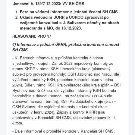
Usnesení č. 139/7-12-2023: VV SH ČMS
Bere na vědomí informace z jednání Vedení SH ČMS.
Ukládá vedoucím ÚORR a ÚOROO zpracovat po
vzájemné konzultaci s J. Salivarem náměty na obsah
memoranda s MO, do 18.12.2023.
HLASOVÁNÍ: PRO 17
4)
Informace z jednání ÚKRR, průběžná kontrolní činnost
SH ČMS
- K. Barcuch informoval o průběhu kontrolní činnosti
v jednotlivých krajích. Za rok 2023 neproběhly kontroly ze
strany KKRR v rámci KSH Libereckého kraje (plánovaný
subjekt pro provedení kontroly: OSH Jablonec nad Nisou; dle
vyjádření starostky KSH, proběhne kontrolní akce v lednu
2024). Dále v rámci KSH Královéhradeckého kraje (plán – OSH
Rychnov nad Kněžnou; dle vyjádření starosty KSH kontrola
neproběhla z důvodu nemoci, na začátku roku 2024 bude
stanoven náhradní termín), KSH Pardubického kraje (plán –
OSH Svitavy; dle vyjádření starosty se kontrolní akce
uskuteční v lednu 2024). Zápisy z kontrol KKRR jsou
archivovány v Kanceláři SH ČMS, odpovědný pracovník - I.
Jirota.
- Dále informoval o proběhlé kontrole v Kanceláři SH ČMS,