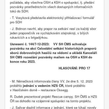
požádala, aby všechna OSH a KSH o spolupráci, tj. předání
pozvánky prostřednictvím všech dostupných informačních
toků do SDH.
- T. Vosyková představila elektronický přihlašovací formulář
pro SDH
- J. Bidmon navrhl, aby prapor na setkání nesl za každý sbor
jeden praporečník ve vycházkovém stejnokroji, v bílých
rukavicích a s brigadýrkou.
Usnesení č. 144/7-12-2023: VV SH ČMS schvaluje
pozvánku na akci Celostátní setkání historických praporů
sborů dobrovolných hasičů na vědomí a ukládá Kanceláři
SH ČMS rozeslání pozvánky mailem na OSH a KSH do
konce roku 2023.
HLASOVÁNÍ: PRO 17
- M. Němečková informovala členy VV, že dne 5. 12. 2023
proběhlo
jednání s vedením HZS ČR,
které proběhlo
v Hasičském domě – restaurace Ossegg.
R. Dudek prezentoval projekt Rescue campy. SH ČMS a HZS
ČR se dohodlo na vzájemné spolupráci na tomto projektu.
- J. Salivar doplnil informace z jednání, které se týkají novely