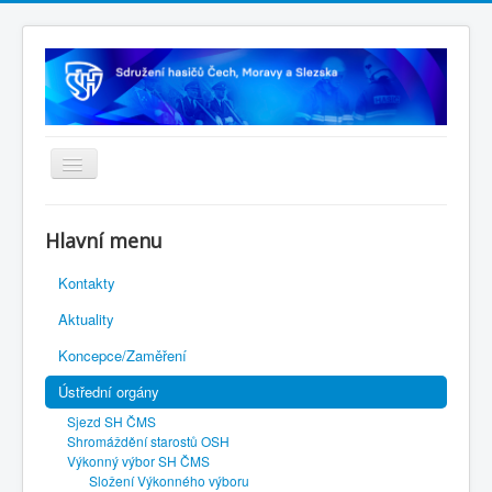
Úvodní stránka
Hlavní menu
Rejstřík sportu
Kontakty
Novelizace Stanov SH ČMS
Aktuality
Plán činnosti 2026
Koncepce/Zaměření
Kalendář akcí
Ústřední orgány
Výhody pro členy
Sjezd SH ČMS
Portál REDENOX
Shromáždění starostů OSH
Výkonný výbor SH ČMS
Složení Výkonného výboru