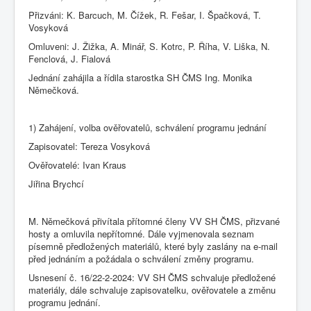
Přizváni: K. Barcuch, M. Čížek, R. Fešar, I. Špačková, T.
Vosyková
Omluveni: J. Žižka, A. Minář, S. Kotrc, P. Říha, V. Liška, N.
Fenclová, J. Fialová
Jednání zahájila a řídila starostka SH ČMS Ing. Monika
Němečková.
1) Zahájení, volba ověřovatelů, schválení programu jednání
Zapisovatel: Tereza Vosyková
Ověřovatelé: Ivan Kraus
Jiřina Brychcí
M. Němečková přivítala přítomné členy VV SH ČMS, přizvané
hosty a omluvila nepřítomné. Dále vyjmenovala seznam
písemně předložených materiálů, které byly zaslány na e-mail
před jednáním a požádala o schválení změny programu.
Usnesení č. 16/22-2-2024: VV SH ČMS schvaluje předložené
materiály, dále schvaluje zapisovatelku, ověřovatele a změnu
programu jednání.