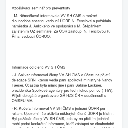
Vzdělávací seminář pro preventisty
- M. Němečková informovala VV SH ČMS o možné
dlouhodobé absenci vedoucí ÚORP N. Fenclové a požádala
náměstka J. Aulického ve spolupráci s M. Štěpánkem
zajištěním OZ semináře. Za ÚOR zastoupí N. Fenclovou P.
Říha, vedoucí ÚOROO.
Informace od členů VV SH ČMS
- J. Salivar informoval členy VV SH ČMS o účasti na přijetí
delegace SRN, kterou vedla paní spolková ministryně Nancy
Faeser. Účastna byla mimo jiné i paní Sabine Lackner,
prezidentka Spolkové agentury pro technickou pomoc (THW).
Přijetí delegátů organizovalo GŘ HZS ČR v součinnosti s
OMSEU MV.
- R. Kučera informoval VV SH ČMS o jednání ÚORR per
rollam. Upozornil, že aktivita některých členů ÚORR je tristní.
Byl požádán členy VV SH ČMS, zda by na příštím jednání
mohl podat konkrétní informace, kteří zástupci se dlouhodobě