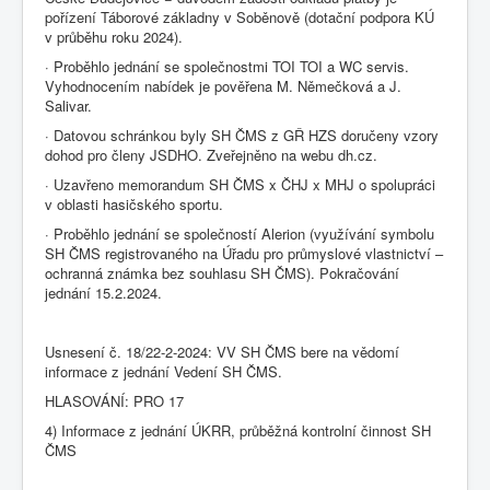
pořízení Táborové základny v Soběnově (dotační podpora KÚ
v průběhu roku 2024).
· Proběhlo jednání se společnostmi TOI TOI a WC servis.
Vyhodnocením nabídek je pověřena M. Němečková a J.
Salivar.
· Datovou schránkou byly SH ČMS z GŘ HZS doručeny vzory
dohod pro členy JSDHO. Zveřejněno na webu dh.cz.
· Uzavřeno memorandum SH ČMS x ČHJ x MHJ o spolupráci
v oblasti hasičského sportu.
· Proběhlo jednání se společností Alerion (využívání symbolu
SH ČMS registrovaného na Úřadu pro průmyslové vlastnictví –
ochranná známka bez souhlasu SH ČMS). Pokračování
jednání 15.2.2024.
Usnesení č. 18/22-2-2024: VV SH ČMS bere na vědomí
informace z jednání Vedení SH ČMS.
HLASOVÁNÍ: PRO 17
4) Informace z jednání ÚKRR, průběžná kontrolní činnost SH
ČMS