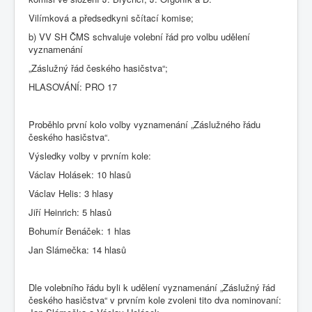
Vilímková a předsedkyni sčítací komise;
b) VV SH ČMS schvaluje volební řád pro volbu udělení
vyznamenání
„Záslužný řád českého hasičstva“;
HLASOVÁNÍ: PRO 17
Proběhlo první kolo volby vyznamenání „Záslužného řádu
českého hasičstva“.
Výsledky volby v prvním kole:
Václav Holásek: 10 hlasů
Václav Helis: 3 hlasy
Jiří Heinrich: 5 hlasů
Bohumír Benáček: 1 hlas
Jan Slámečka: 14 hlasů
Dle volebního řádu byli k udělení vyznamenání „Záslužný řád
českého hasičstva“ v prvním kole zvoleni tito dva nominovaní: