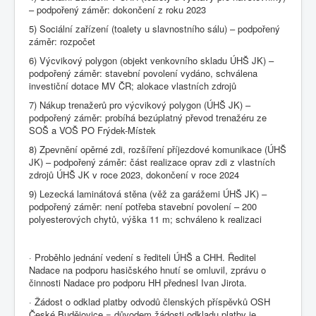
– podpořený záměr: dokončení z roku 2023
5) Sociální zařízení (toalety u slavnostního sálu) – podpořený
záměr: rozpočet
6) Výcvikový polygon (objekt venkovního skladu ÚHŠ JK) –
podpořený záměr: stavební povolení vydáno, schválena
investiční dotace MV ČR; alokace vlastních zdrojů
7) Nákup trenažerů pro výcvikový polygon (ÚHŠ JK) –
podpořený záměr: probíhá bezúplatný převod trenažéru ze
SOŠ a VOŠ PO Frýdek-Místek
8) Zpevnění opěrné zdi, rozšíření příjezdové komunikace (ÚHŠ
JK) – podpořený záměr: část realizace oprav zdi z vlastních
zdrojů ÚHŠ JK v roce 2023, dokončení v roce 2024
9) Lezecká laminátová stěna (věž za garážemi ÚHŠ JK) –
podpořený záměr: není potřeba stavební povolení – 200
polyesterových chytů, výška 11 m; schváleno k realizaci
· Proběhlo jednání vedení s řediteli ÚHŠ a CHH. Ředitel
Nadace na podporu hasičského hnutí se omluvil, zprávu o
činnosti Nadace pro podporu HH přednesl Ivan Jirota.
· Žádost o odklad platby odvodů členských příspěvků OSH
České Budějovice = důvodem žádosti odkladu platby je