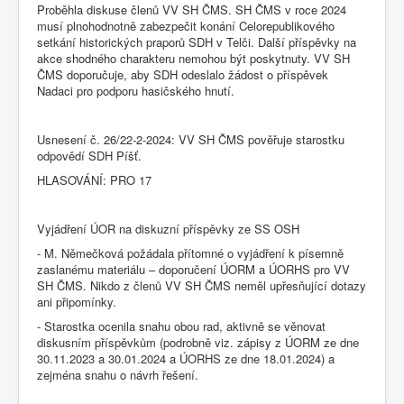
Proběhla diskuse členů VV SH ČMS. SH ČMS v roce 2024
musí plnohodnotně zabezpečit konání Celorepublikového
setkání historických praporů SDH v Telči. Další příspěvky na
akce shodného charakteru nemohou být poskytnuty. VV SH
ČMS doporučuje, aby SDH odeslalo žádost o příspěvek
Nadaci pro podporu hasičského hnutí.
Usnesení č. 26/22-2-2024: VV SH ČMS pověřuje starostku
odpovědí SDH Píšť.
HLASOVÁNÍ: PRO 17
Vyjádření ÚOR na diskuzní příspěvky ze SS OSH
- M. Němečková požádala přítomné o vyjádření k písemně
zaslanému materiálu – doporučení ÚORM a ÚORHS pro VV
SH ČMS. Nikdo z členů VV SH ČMS neměl upřesňující dotazy
ani připomínky.
- Starostka ocenila snahu obou rad, aktivně se věnovat
diskusním příspěvkům (podrobně viz. zápisy z ÚORM ze dne
30.11.2023 a 30.01.2024 a ÚORHS ze dne 18.01.2024) a
zejména snahu o návrh řešení.