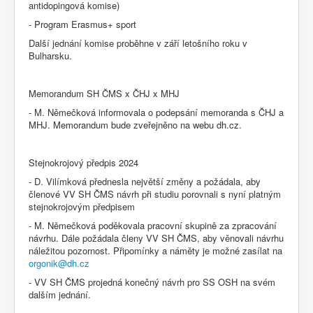
antidopingová komise)
- Program Erasmus+ sport
Další jednání komise proběhne v září letošního roku v
Bulharsku.
Memorandum SH ČMS x ČHJ x MHJ
- M. Němečková informovala o podepsání memoranda s ČHJ a
MHJ. Memorandum bude zveřejněno na webu dh.cz.
Stejnokrojový předpis 2024
- D. Vilímková přednesla největší změny a požádala, aby
členové VV SH ČMS návrh při studiu porovnali s nyní platným
stejnokrojovým předpisem
- M. Němečková poděkovala pracovní skupině za zpracování
návrhu. Dále požádala členy VV SH ČMS, aby věnovali návrhu
náležitou pozornost. Připomínky a náměty je možné zasílat na
orgonik@dh.cz
- VV SH ČMS projedná konečný návrh pro SS OSH na svém
dalším jednání.