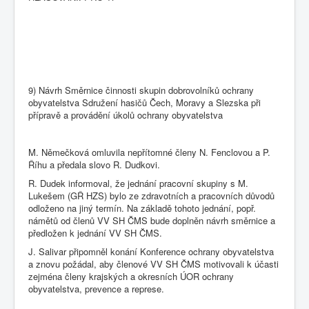
9) Návrh Směrnice činnosti skupin dobrovolníků ochrany
obyvatelstva Sdružení hasičů Čech, Moravy a Slezska při
přípravě a provádění úkolů ochrany obyvatelstva
M. Němečková omluvila nepřítomné členy N. Fenclovou a P.
Říhu a předala slovo R. Dudkovi.
R. Dudek informoval, že jednání pracovní skupiny s M.
Lukešem (GŘ HZS) bylo ze zdravotních a pracovních důvodů
odloženo na jiný termín. Na základě tohoto jednání, popř.
námětů od členů VV SH ČMS bude doplněn návrh směrnice a
předložen k jednání VV SH ČMS.
J. Salivar připomněl konání Konference ochrany obyvatelstva
a znovu požádal, aby členové VV SH ČMS motivovali k účasti
zejména členy krajských a okresních ÚOR ochrany
obyvatelstva, prevence a represe.