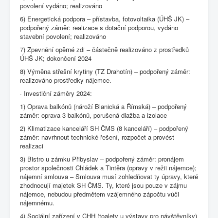
povolení vydáno; realizováno
6) Energetická podpora – přístavba, fotovoltaika (ÚHŠ JK) –
podpořený záměr: realizace s dotační podporou, vydáno
stavební povolení; realizováno
7) Zpevnění opěrné zdi – částečně realizováno z prostředků
ÚHŠ JK; dokončení 2024
8) Výměna střešní krytiny (TZ Drahotín) – podpořený záměr:
realizováno prostředky nájemce.
· Investiční záměry 2024:
1) Oprava balkónů (nároží Blanická a Římská) – podpořený
záměr: oprava 3 balkónů, porušená dlažba a izolace
2) Klimatizace kanceláří SH ČMS (8 kanceláří) – podpořený
záměr: navrhnout technické řešení, rozpočet a provést
realizaci
3) Bistro u zámku Přibyslav – podpořený záměr: pronájem
prostor společnosti Chládek a Tintěra (opravy v režii nájemce);
nájemní smlouva – Smlouva musí zohledňovat ty úpravy, které
zhodnocují majetek SH ČMS. Ty, které jsou pouze v zájmu
nájemce, nebudou předmětem vzájemného zápočtu vůči
nájemnému.
4) Sociální zařízení v CHH (toalety u výstavy pro návštěvníky)