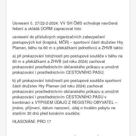
Usnesení č. 27/22-2-2024: VV SH ČMS schvaluje navržená
řešení a ukládá ÚORM zapracovat toto
usnesení do příslušných organizačních zabezpečení
postupových kol (krajská, MČR) – sportovní části družstev Hry
Plamen, běhu na 60 m s překážkami jednotlivců a ZHVB takto:
a) při prokazování totožnosti pro postupové soutěže v běhu na
60 m s překážkami a ZHVB (od roku 2024) zachovat
prokazování prostřednictvím občanského průkazu a umožnit
prokazování i prostřednictvím CESTOVNÍHO PASU;
b) při prokazování totožnosti pro postupové soutěže sportovní
části družstev Hry Plamen (od roku 2024) zachovat
prokazování prostřednictvím občanského průkazu a umožnit
prokazování i prostřednictvím CESTOVNÍHO PASU v
kombinaci s VÝPISEM ÚDAJŮ Z REGISTRU OBYVATEL –
jméno, příjmení, datum narození, údaj o trvalém pobytu ne
starším 30 dnů před konáním soutěže;
HLASOVÁNÍ: PRO 17