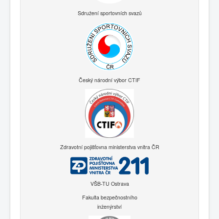
Sdružení sportovních svazů
Český národní výbor CTIF
Zdravotní pojišťovna ministerstva vnitra ČR
VŠB-TU Ostrava
Fakulta bezpečnostního
inženýrství