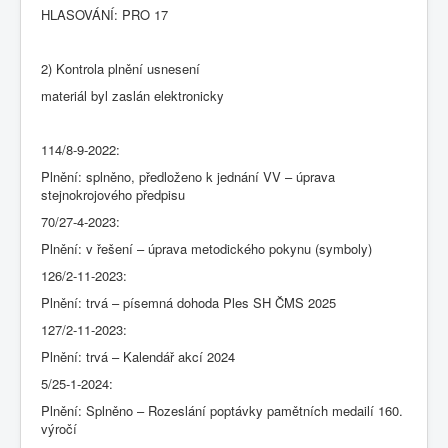
HLASOVÁNÍ: PRO 17
2) Kontrola plnění usnesení
materiál byl zaslán elektronicky
114/8-9-2022:
Plnění: splněno, předloženo k jednání VV – úprava
stejnokrojového předpisu
70/27-4-2023:
Plnění: v řešení – úprava metodického pokynu (symboly)
126/2-11-2023:
Plnění: trvá – písemná dohoda Ples SH ČMS 2025
127/2-11-2023:
Plnění: trvá – Kalendář akcí 2024
5/25-1-2024:
Plnění: Splněno – Rozeslání poptávky pamětních medailí 160.
výročí