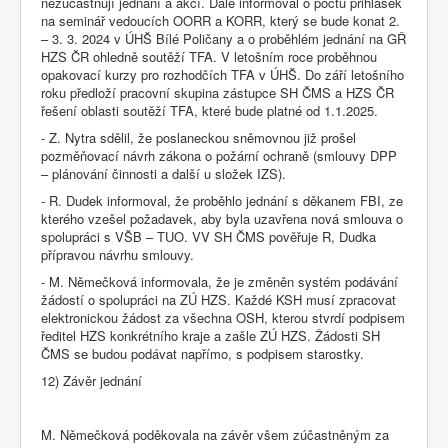
nezúčastňují jednání a akcí. Dále informoval o počtu přihlášek
na seminář vedoucích OORR a KORR, který se bude konat 2.
– 3. 3. 2024 v ÚHŠ Bílé Poličany a o proběhlém jednání na GŘ
HZS ČR ohledně soutěží TFA. V letošním roce proběhnou
opakovací kurzy pro rozhodčích TFA v ÚHŠ. Do září letošního
roku předloží pracovní skupina zástupce SH ČMS a HZS ČR
řešení oblasti soutěží TFA, které bude platné od 1.1.2025.
- Z. Nytra sdělil, že poslaneckou sněmovnou již prošel
pozměňovací návrh zákona o požární ochraně (smlouvy DPP
– plánování činnosti a další u složek IZS).
- R. Dudek informoval, že proběhlo jednání s děkanem FBI, ze
kterého vzešel požadavek, aby byla uzavřena nová smlouva o
spolupráci s VŠB – TUO. VV SH ČMS pověřuje R, Dudka
přípravou návrhu smlouvy.
- M. Němečková informovala, že je změněn systém podávání
žádostí o spolupráci na ZÚ HZS. Každé KSH musí zpracovat
elektronickou žádost za všechna OSH, kterou stvrdí podpisem
ředitel HZS konkrétního kraje a zašle ZÚ HZS. Žádosti SH
ČMS se budou podávat napřímo, s podpisem starostky.
12) Závěr jednání
M. Němečková poděkovala na závěr všem zúčastněným za