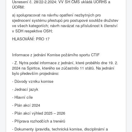
Usnesení č. 28/22-2.2024: VV SH ČMS ukládá ÚORHS a
ÚORM:
a) spolupracovat na návrhu opatření nezbytných pro
sjednocení systému přestupů pro postupové soutěže družstev
ve všech kategoriích; návrh navázat na příslušnost k členství
v SDH respektive OSH;
HLASOVÁNÍ: PRO 17
Informace z jednání Komise požárního sportu CTIF
- Z. Nytra podal informace z jednání, které proběhlo dne 19. 2.
2024 na Spiritce, kterého se zúčastnilo 11 států. Na jednání
bylo především projednáno:
- Důvody vzniku komise
- Jednací jazyk
- Hlavní cíle
- Plán akcí 2024
- Plán akcí výhled 2025 – 2026
- Příprava rozhodčích a trenérů
- Dokumenty (pravidla, technická komise, disciplinární a