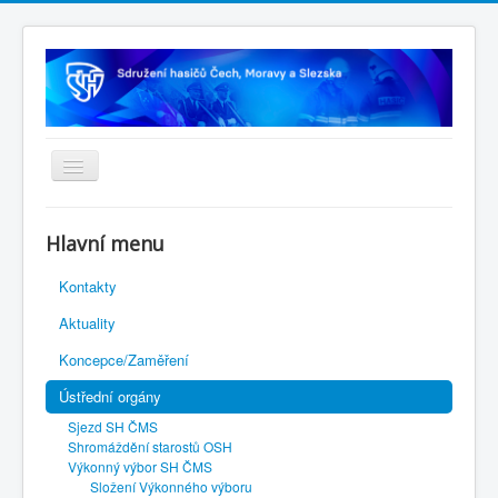
Úvodní stránka
Hlavní menu
Rejstřík sportu
Kontakty
Novelizace Stanov SH ČMS
Aktuality
Plán činnosti 2026
Koncepce/Zaměření
Kalendář akcí
Ústřední orgány
Výhody pro členy
Sjezd SH ČMS
Portál REDENOX
Shromáždění starostů OSH
Výkonný výbor SH ČMS
Složení Výkonného výboru