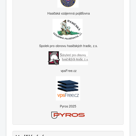
Hasičská vzájemná pojišťovna
Spolek pro obnovu hasičských tradic, z.s.
vpsFree.cz
Pyros 2025