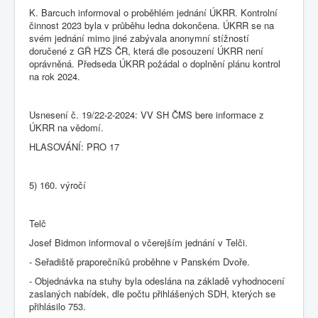
K. Barcuch informoval o proběhlém jednání ÚKRR. Kontrolní
činnost 2023 byla v průběhu ledna dokončena. ÚKRR se na
svém jednání mimo jiné zabývala anonymní stížností
doručené z GŘ HZS ČR, která dle posouzení ÚKRR není
oprávněná. Předseda ÚKRR požádal o doplnění plánu kontrol
na rok 2024.
Usnesení č. 19/22-2-2024: VV SH ČMS bere informace z
ÚKRR na vědomí.
HLASOVÁNÍ: PRO 17
5) 160. výročí
Telč
Josef Bidmon informoval o včerejším jednání v Telči.
- Seřadiště praporečníků proběhne v Panském Dvoře.
- Objednávka na stuhy byla odeslána na základě vyhodnocení
zaslaných nabídek, dle počtu přihlášených SDH, kterých se
přihlásilo 753.