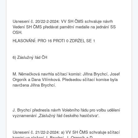
Usnesení č. 20/22-2-2024: VV SH ČMS schvaluje návrh
Vedení SH ČMS předávat pamětní medaile na jednání SS
OSH.
HLASOVÁNÍ: PRO 16 PROTI 0 ZDRŽEL SE 1
6) Záslužný řád ČH
M. Němečková navrhla sčítací komisi: Jiřina Brychcí, Josef
Orgoník a Dana Vilímková. Předsedou sčítací komise byla
navržena Jiřina Brychcí.
J. Brychcí přednesla návrh Volebního řádu pro volbu udělení
vyznamenání „Záslužný řád českého hasičstva“.
Usnesení č. 21/22-2-2024: a) VV SH ČMS schvaluje sčítací
komisi ve složení J. Brychcí, J. Orgoník a D.