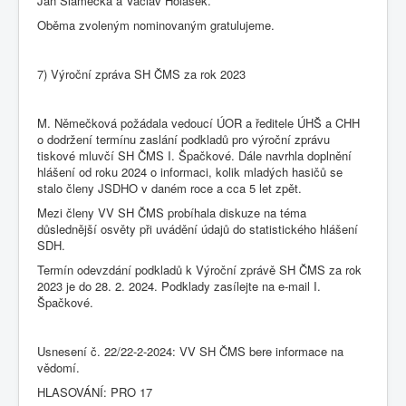
Jan Slámečka a Václav Holásek.
Oběma zvoleným nominovaným gratulujeme.
7) Výroční zpráva SH ČMS za rok 2023
M. Němečková požádala vedoucí ÚOR a ředitele ÚHŠ a CHH
o dodržení termínu zaslání podkladů pro výroční zprávu
tiskové mluvčí SH ČMS I. Špačkové. Dále navrhla doplnění
hlášení od roku 2024 o informaci, kolik mladých hasičů se
stalo členy JSDHO v daném roce a cca 5 let zpět.
Mezi členy VV SH ČMS probíhala diskuze na téma
důslednější osvěty při uvádění údajů do statistického hlášení
SDH.
Termín odevzdání podkladů k Výroční zprávě SH ČMS za rok
2023 je do 28. 2. 2024. Podklady zasílejte na e-mail I.
Špačkové.
Usnesení č. 22/22-2-2024: VV SH ČMS bere informace na
vědomí.
HLASOVÁNÍ: PRO 17