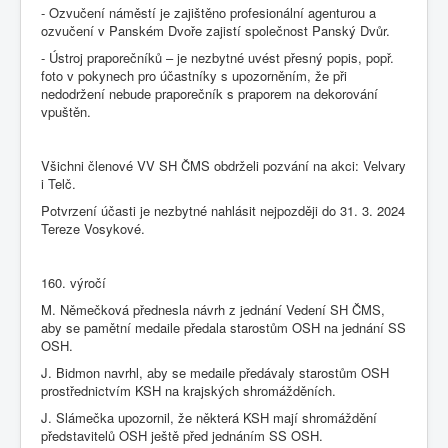
- Ozvučení náměstí je zajištěno profesionální agenturou a
ozvučení v Panském Dvoře zajistí společnost Panský Dvůr.
- Ústroj praporečníků – je nezbytné uvést přesný popis, popř.
foto v pokynech pro účastníky s upozorněním, že při
nedodržení nebude praporečník s praporem na dekorování
vpuštěn.
Všichni členové VV SH ČMS obdrželi pozvání na akci: Velvary
i Telč.
Potvrzení účasti je nezbytné nahlásit nejpozději do 31. 3. 2024
Tereze Vosykové.
160. výročí
M. Němečková přednesla návrh z jednání Vedení SH ČMS,
aby se pamětní medaile předala starostům OSH na jednání SS
OSH.
J. Bidmon navrhl, aby se medaile předávaly starostům OSH
prostřednictvím KSH na krajských shromážděních.
J. Slámečka upozornil, že některá KSH mají shromáždění
představitelů OSH ještě před jednáním SS OSH.