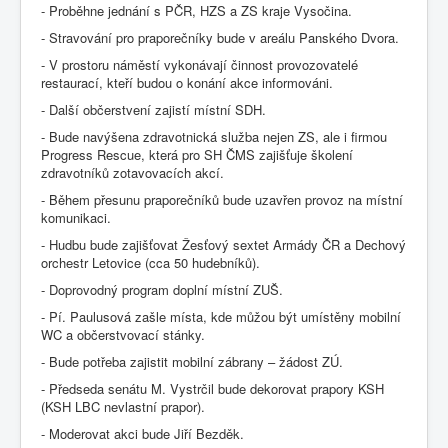
- Proběhne jednání s PČR, HZS a ZS kraje Vysočina.
- Stravování pro praporečníky bude v areálu Panského Dvora.
- V prostoru náměstí vykonávají činnost provozovatelé
restaurací, kteří budou o konání akce informováni.
- Další občerstvení zajistí místní SDH.
- Bude navýšena zdravotnická služba nejen ZS, ale i firmou
Progress Rescue, která pro SH ČMS zajišťuje školení
zdravotníků zotavovacích akcí.
- Během přesunu praporečníků bude uzavřen provoz na místní
komunikaci.
- Hudbu bude zajišťovat Žesťový sextet Armády ČR a Dechový
orchestr Letovice (cca 50 hudebníků).
- Doprovodný program doplní místní ZUŠ.
- Pí. Paulusová zašle místa, kde můžou být umístěny mobilní
WC a občerstvovací stánky.
- Bude potřeba zajistit mobilní zábrany – žádost ZÚ.
- Předseda senátu M. Vystrčil bude dekorovat prapory KSH
(KSH LBC nevlastní prapor).
- Moderovat akci bude Jiří Bezděk.