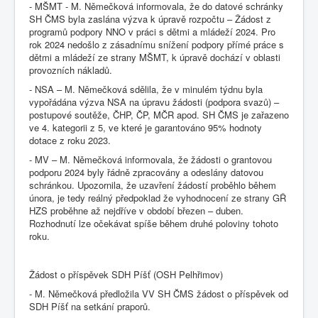
- MŠMT - M. Němečková informovala, že do datové schránky
SH ČMS byla zaslána výzva k úpravě rozpočtu – Žádost z
programů podpory NNO v práci s dětmi a mládeží 2024. Pro
rok 2024 nedošlo z zásadnímu snížení podpory přímé práce s
dětmi a mládeží ze strany MŠMT, k úpravě dochází v oblasti
provozních nákladů.
- NSA – M. Němečková sdělila, že v minulém týdnu byla
vypořádána výzva NSA na úpravu žádosti (podpora svazů) –
postupové soutěže, ČHP, ČP, MČR apod. SH ČMS je zařazeno
ve 4. kategorii z 5, ve které je garantováno 95% hodnoty
dotace z roku 2023.
- MV – M. Němečková informovala, že žádosti o grantovou
podporu 2024 byly řádně zpracovány a odeslány datovou
schránkou. Upozornila, že uzavření žádostí proběhlo během
února, je tedy reálný předpoklad že vyhodnocení ze strany GŘ
HZS proběhne až nejdříve v období březen – duben.
Rozhodnutí lze očekávat spíše během druhé poloviny tohoto
roku.
Žádost o příspěvek SDH Píšť (OSH Pelhřimov)
- M. Němečková předložila VV SH ČMS žádost o příspěvek od
SDH Píšť na setkání praporů.