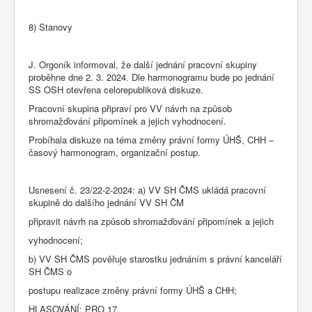
8) Stanovy
J. Orgoník informoval, že další jednání pracovní skupiny
proběhne dne 2. 3. 2024. Dle harmonogramu bude po jednání
SS OSH otevřena celorepubliková diskuze.
Pracovní skupina připraví pro VV návrh na způsob
shromažďování připomínek a jejich vyhodnocení.
Probíhala diskuze na téma změny právní formy ÚHŠ, CHH –
časový harmonogram, organizační postup.
Usnesení č. 23/22-2-2024: a) VV SH ČMS ukládá pracovní
skupině do dalšího jednání VV SH ČM
připravit návrh na způsob shromažďování připomínek a jejich
vyhodnocení;
b) VV SH ČMS pověřuje starostku jednáním s právní kanceláří
SH ČMS o
postupu realizace změny právní formy ÚHŠ a CHH;
HLASOVÁNÍ: PRO 17