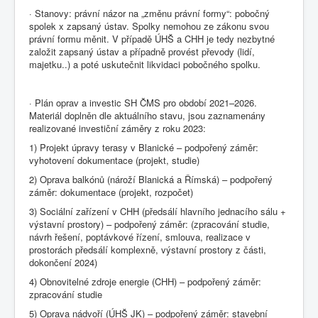
· Stanovy: právní názor na „změnu právní formy“: pobočný
spolek x zapsaný ústav. Spolky nemohou ze zákonu svou
právní formu měnit. V případě ÚHŠ a CHH je tedy nezbytné
založit zapsaný ústav a případně provést převody (lidí,
majetku..) a poté uskutečnit likvidaci pobočného spolku.
· Plán oprav a investic SH ČMS pro období 2021–2026.
Materiál doplněn dle aktuálního stavu, jsou zaznamenány
realizované investiční záměry z roku 2023:
1) Projekt úpravy terasy v Blanické – podpořený záměr:
vyhotovení dokumentace (projekt, studie)
2) Oprava balkónů (nároží Blanická a Římská) – podpořený
záměr: dokumentace (projekt, rozpočet)
3) Sociální zařízení v CHH (předsálí hlavního jednacího sálu +
výstavní prostory) – podpořený záměr: (zpracování studie,
návrh řešení, poptávkové řízení, smlouva, realizace v
prostorách předsálí komplexně, výstavní prostory z části,
dokončení 2024)
4) Obnovitelné zdroje energie (CHH) – podpořený záměr:
zpracování studie
5) Oprava nádvoří (ÚHŠ JK) – podpořený záměr: stavební