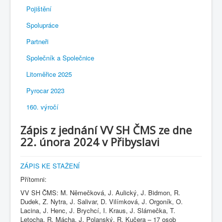
Pojištění
Spolupráce
Partneři
Společník a Společnice
Litoměřice 2025
Pyrocar 2023
160. výročí
Zápis z jednání VV SH ČMS ze dne
22. února 2024 v Přibyslavi
ZÁPIS KE STAŽENÍ
Přítomni:
VV SH ČMS: M. Němečková, J. Aulický, J. Bidmon, R.
Dudek, Z. Nytra, J. Salivar, D. Vilímková, J. Orgoník, O.
Lacina, J. Henc, J. Brychcí, I. Kraus, J. Slámečka, T.
Letocha, R. Mácha, J. Polanský, R. Kučera – 17 osob