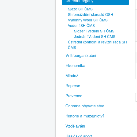
Ústřední orgány
Sjezd SH ČMS
Shromáždění starostů OSH
Výkonný výbor SH ČMS
Vedení SH ČMS
Složení Vedení SH ČMS
Jednání Vedení SH ČMS
Ústřední kontrolní a revizní rada SH
ČMS
Vnitroorganizační
Ekonomika
Mládež
Represe
Prevence
Ochrana obyvatelstva
Historie a muzejnictví
Vzdělávání
Hasičský sport