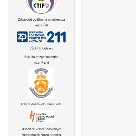
Zdravotní pojišťovna ministerstva
vnitra ČR
VŠB-TU Ostrava
Fakulta bezpečnostního
inženýrství
Anketa dobrovolní hasiči roku
Asociace velitelů hasičských
záchranných sborů podniků