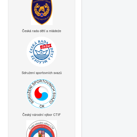
Česká rada dětí a mládeže
Sdružení sportovních svazů
Český národní výbor CTIF